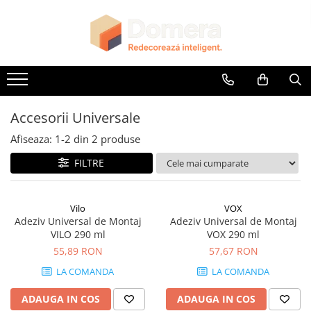
Toate Produsele
Parchet
Parchet SPC
Riflaje Decorative
Accesorii Universale
Riflaj exterior
Afiseaza:
1-
2
din
2
produse
Riflaje Interioare
FILTRE
Glafuri
Glafuri Interioare
Vilo
VOX
Glafuri Exterioare
Adeziv Universal de Montaj
Adeziv Universal de Montaj
VILO 290 ml
VOX 290 ml
Plinte, Plinte PVC, Plinte MDF
55,89 RON
57,67 RON
Plinte PVC
LA COMANDA
LA COMANDA
Plinte MDF Premium
Accesorii Plinte
ADAUGA IN COS
ADAUGA IN COS