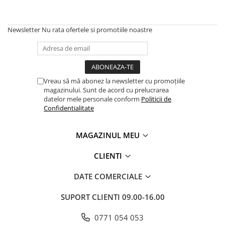
Terminatii Plinta
Colt Exterior Plinta
Newsletter
Nu rata ofertele si promotiile noastre
Colt Interior Plinta
Imbinare Plinta
Accesorii
Accesorii Lambriuri
Vreau să mă abonez la newsletter cu promoțiile
Accesorii Riflaje Decorative
magazinului. Sunt de acord cu prelucrarea
datelor mele personale conform
Politicii de
Accesorii Universale
Confidentialitate
Capac Glaf Interior
Izolatie Parchet
MAGAZINUL MEU
Prag de trecere
CLIENTI
Profile Decorative Fatada
DATE COMERCIALE
Lambriuri
Lambriuri PVC
SUPORT CLIENTI
09.00-16.00
Lambriuri Premium
0771 054 053
Panouri Decorative