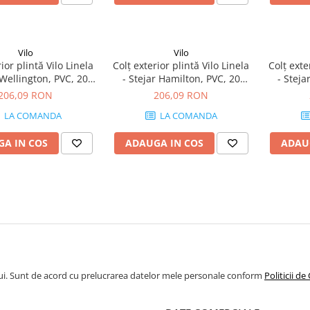
Vilo
Vilo
ior plintă Vilo Linela
Colț exterior plintă Vilo Linela
Colț exte
 Wellington, PVC, 20
- Stejar Hamilton, PVC, 20
- Steja
, compatibil plintă 80
buc/cutie, compatibil plintă 80
buc/cutie
206,09 RON
206,09 RON
mm
mm
LA COMANDA
LA COMANDA
A IN COS
ADAUGA IN COS
ADAU
ui. Sunt de acord cu prelucrarea datelor mele personale conform
Politicii de