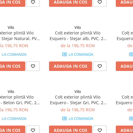
A IN COS
ADAUGA IN COS
ADAU
Vilo
Vilo
xterior plintă Vilo
Colț exterior plintă Vilo
Colț e
 Stejar Natural, PVC,
Esquero - Stejar alb, PVC, 20
Esquero 
tie, compatibil plintă
buc/cutie, compatibil plintă
20 buc/cu
 la 196,75 RON
de la 196,75 RON
de
66.6 mm
66.6 mm
LA COMANDA
LA COMANDA
A IN COS
ADAUGA IN COS
ADAU
Vilo
Vilo
xterior plintă Vilo
Colț exterior plintă Vilo
Colț e
- Beton Gri, PVC, 20
Esquero - Stejar Gri, PVC, 20
Esquero 
e, compatibil plintă
buc/cutie, compatibil plintă
20 buc/cu
 la 196,75 RON
de la 196,75 RON
de
66.6 mm
66.6 mm
LA COMANDA
LA COMANDA
A IN COS
ADAUGA IN COS
ADAU