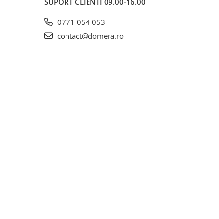
SUPORT CLIENTI
09.00-16.00
0771 054 053
contact@domera.ro