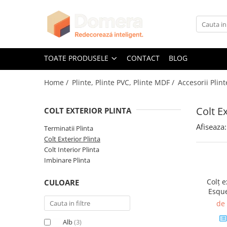
Toate Produsele
Parchet
TOATE PRODUSELE
CONTACT
BLOG
Parchet SPC
Home /
Plinte, Plinte PVC, Plinte MDF /
Accesorii Plint
Riflaje Decorative
Riflaj exterior
Colt Ex
COLT EXTERIOR PLINTA
Riflaje Interioare
Afiseaza:
Glafuri
Terminatii Plinta
Colt Exterior Plinta
Glafuri Interioare
Colt Interior Plinta
Glafuri Exterioare
Imbinare Plinta
Plinte, Plinte PVC, Plinte MDF
Colț e
CULOARE
Plinte PVC
Esque
buc/cuti
Plinte MDF Premium
de
Accesorii Plinte
Alb
(3)