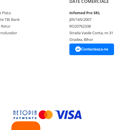
DATE COMERCIALE
 Plata
Infomed Pro SRL
ate TBI Bank
J05/165/2007
e Retur
RO20762338
Produselor
Strada Vasile Conta, nr.31
Oradea, Bihor
Contacteaza-ne