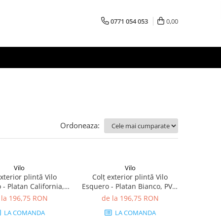
0771 054 053
0,00
Ordoneaza:
Vilo
Vilo
xterior plintă Vilo
Colț exterior plintă Vilo
- Platan California,
Esquero - Platan Bianco, PVC,
buc/cutie, compatibil
20 buc/cutie, compatibil plintă
 la 196,75 RON
de la 196,75 RON
lintă 66.6 mm
66.6 mm
LA COMANDA
LA COMANDA