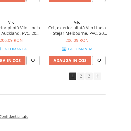
Vilo
Vilo
rior plintă Vilo Linela
Colț exterior plintă Vilo Linela
r Auckland, PVC, 20
- Stejar Melbourne, PVC, 20
, compatibil plintă 80
buc/cutie, compatibil plintă 80
206,09 RON
206,09 RON
mm
mm
LA COMANDA
LA COMANDA
GA IN COS
ADAUGA IN COS
1
2
3
 Confidentialitate