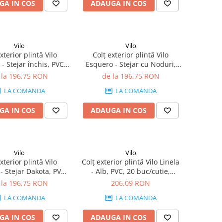
GA IN COS
ADAUGA IN COS
Vilo
Vilo
xterior plintă Vilo
Colț exterior plintă Vilo
- Stejar închis, PVC,
Esquero - Stejar cu Noduri,
tie, compatibil plintă
PVC, 20 buc/cutie, compatibil
 la 196,75 RON
de la 196,75 RON
66.6 mm
plintă 66.6 mm
LA COMANDA
LA COMANDA
GA IN COS
ADAUGA IN COS
Vilo
Vilo
xterior plintă Vilo
Colț exterior plintă Vilo Linela
- Stejar Dakota, PVC,
- Alb, PVC, 20 buc/cutie,
tie, compatibil plintă
compatibil plintă 80 mm
 la 196,75 RON
206,09 RON
66.6 mm
LA COMANDA
LA COMANDA
GA IN COS
ADAUGA IN COS