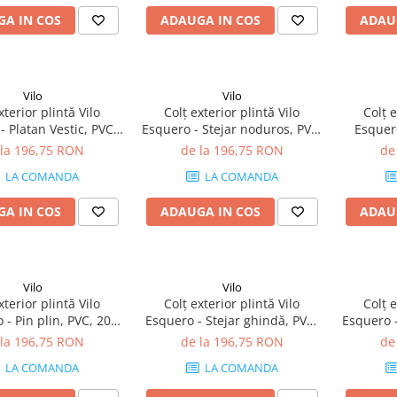
A IN COS
ADAUGA IN COS
ADAU
Vilo
Vilo
xterior plintă Vilo
Colț exterior plintă Vilo
Colț e
- Platan Vestic, PVC,
Esquero - Stejar noduros, PVC,
Esquer
tie, compatibil plintă
20 buc/cutie, compatibil plintă
PVC, 20 
 la 196,75 RON
de la 196,75 RON
de
66.6 mm
66.6 mm
p
LA COMANDA
LA COMANDA
A IN COS
ADAUGA IN COS
ADAU
Vilo
Vilo
xterior plintă Vilo
Colț exterior plintă Vilo
Colț e
 - Pin plin, PVC, 20
Esquero - Stejar ghindă, PVC,
Esquero 
e, compatibil plintă
20 buc/cutie, compatibil plintă
buc/cuti
 la 196,75 RON
de la 196,75 RON
de
66.6 mm
66.6 mm
LA COMANDA
LA COMANDA