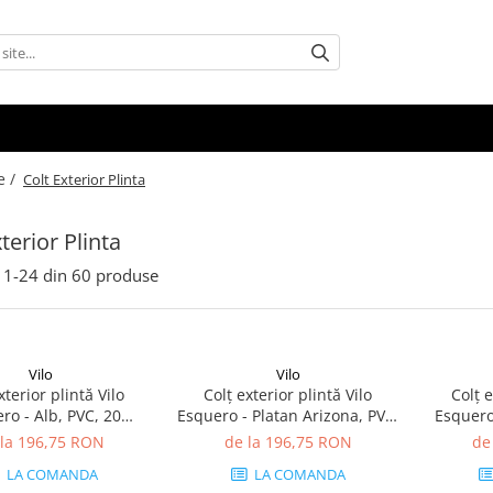
e /
Colt Exterior Plinta
terior Plinta
1-
24
din
60
produse
Vilo
Vilo
xterior plintă Vilo
Colț exterior plintă Vilo
Colț e
ro - Alb, PVC, 20
Esquero - Platan Arizona, PVC,
Esquero 
e, compatibil plintă
20 buc/cutie, compatibil plintă
PVC, 20 
 la 196,75 RON
de la 196,75 RON
de
66.6 mm
66.6 mm
p
LA COMANDA
LA COMANDA