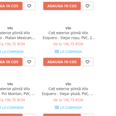
GA IN COS
ADAUGA IN COS
Vilo
Vilo
xterior plintă Vilo
Colț exterior plintă Vilo
o - Platan Mexican,
Esquero - Stejar roșu, PVC, 20
buc/cutie, compatibil
buc/cutie, compatibil plintă
 la 196,75 RON
de la 196,75 RON
lintă 66.6 mm
66.6 mm
LA COMANDA
LA COMANDA
GA IN COS
ADAUGA IN COS
Vilo
Vilo
xterior plintă Vilo
Colț exterior plintă Vilo
- Pin Montan, PVC, 20
Esquero - Stejar plută, PVC, 20
e, compatibil plintă
buc/cutie, compatibil plintă
 la 196,75 RON
de la 196,75 RON
66.6 mm
66.6 mm
LA COMANDA
LA COMANDA