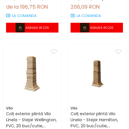
compatibil plintă 66.6
plintă 80 mm
de la 196,75 RON
206,09 RON
mm
LA COMANDA
LA COMANDA
ADAUGA IN COS
ADAUGA IN COS
Vilo
Vilo
Colț exterior plintă Vilo
Colț exterior plintă Vilo
Linela - Stejar Wellington,
Linela - Stejar Hamilton,
PVC, 20 buc/cutie,
PVC, 20 buc/cutie,