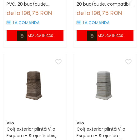
PVC, 20 buc/cutie,
20 buc/cutie, compatibil
compatibil plintă 66.6
plintă 66.6 mm
de la 196,75 RON
de la 196,75 RON
mm
LA COMANDA
LA COMANDA
ADAUGA IN COS
ADAUGA IN COS
Vilo
Vilo
Colț exterior plintă Vilo
Colț exterior plintă Vilo
Esquero - Stejar închis,
Esquero - Stejar cu