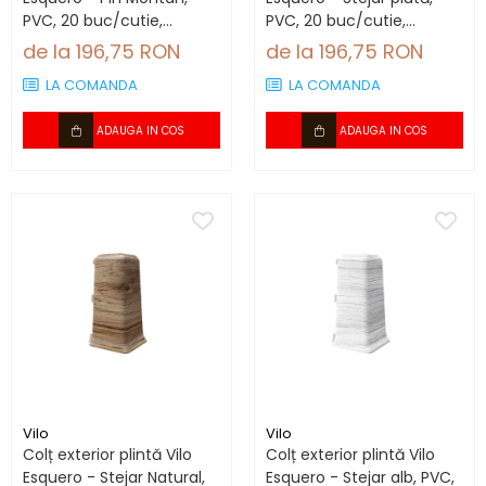
PVC, 20 buc/cutie,
PVC, 20 buc/cutie,
compatibil plintă 66.6
compatibil plintă 66.6
de la 196,75 RON
de la 196,75 RON
mm
mm
LA COMANDA
LA COMANDA
ADAUGA IN COS
ADAUGA IN COS
Vilo
Vilo
Colț exterior plintă Vilo
Colț exterior plintă Vilo
Esquero - Stejar Natural,
Esquero - Stejar alb, PVC,