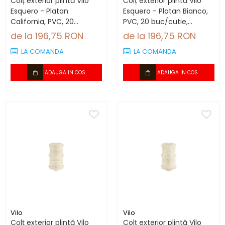
Colț exterior plintă Vilo
Colț exterior plintă Vilo
Esquero - Platan
Esquero - Platan Bianco,
California, PVC, 20
PVC, 20 buc/cutie,
buc/cutie, compatibil
compatibil plintă 66.6
de la 196,75 RON
de la 196,75 RON
plintă 66.6 mm
mm
LA COMANDA
LA COMANDA
ADAUGA IN COS
ADAUGA IN COS
Vilo
Vilo
Colț exterior plintă Vilo
Colț exterior plintă Vilo