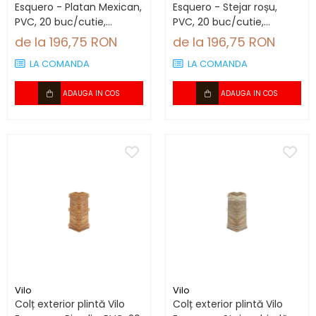
Esquero - Platan Mexican,
Esquero - Stejar roșu,
PVC, 20 buc/cutie,
PVC, 20 buc/cutie,
compatibil plintă 66.6
compatibil plintă 66.6
de la 196,75 RON
de la 196,75 RON
mm
mm
LA COMANDA
LA COMANDA
ADAUGA IN COS
ADAUGA IN COS
Vilo
Vilo
Colț exterior plintă Vilo
Colț exterior plintă Vilo