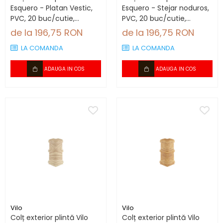
Esquero - Platan Vestic,
Esquero - Stejar noduros,
PVC, 20 buc/cutie,
PVC, 20 buc/cutie,
compatibil plintă 66.6
compatibil plintă 66.6
de la 196,75 RON
de la 196,75 RON
mm
mm
LA COMANDA
LA COMANDA
ADAUGA IN COS
ADAUGA IN COS
Vilo
Vilo
Colț exterior plintă Vilo
Colț exterior plintă Vilo