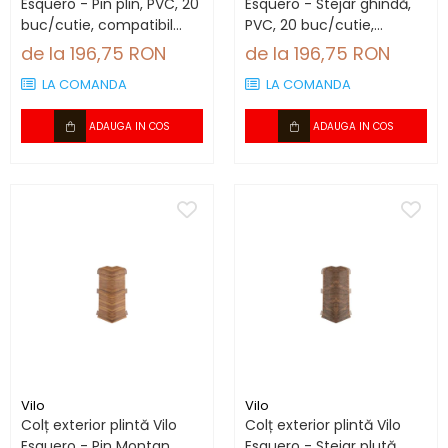
Esquero - Pin plin, PVC, 20
Esquero - Stejar ghindă,
buc/cutie, compatibil
PVC, 20 buc/cutie,
plintă 66.6 mm
compatibil plintă 66.6
de la 196,75 RON
de la 196,75 RON
mm
LA COMANDA
LA COMANDA
ADAUGA IN COS
ADAUGA IN COS
Vilo
Vilo
Colț exterior plintă Vilo
Colț exterior plintă Vilo
Esquero - Pin Montan,
Esquero - Stejar plută,