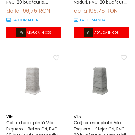
PVC, 20 buc/cutie,
Noduri, PVC, 20 buc/cutie,
compatibil plintă 66.6
compatibil plintă 66.6
de la 196,75 RON
de la 196,75 RON
mm
mm
LA COMANDA
LA COMANDA
ADAUGA IN COS
ADAUGA IN COS
Vilo
Vilo
Colț exterior plintă Vilo
Colț exterior plintă Vilo
Esquero - Beton Gri, PVC,
Esquero - Stejar Gri, PVC,