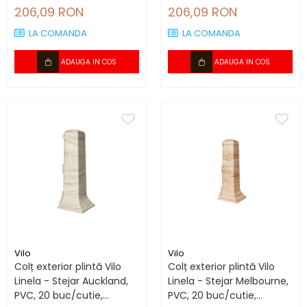
compatibil plintă 80 mm
compatibil plintă 80 mm
206,09 RON
206,09 RON
LA COMANDA
LA COMANDA
ADAUGA IN COS
ADAUGA IN COS
Vilo
Vilo
Colț exterior plintă Vilo
Colț exterior plintă Vilo
Linela - Stejar Auckland,
Linela - Stejar Melbourne,
PVC, 20 buc/cutie,
PVC, 20 buc/cutie,