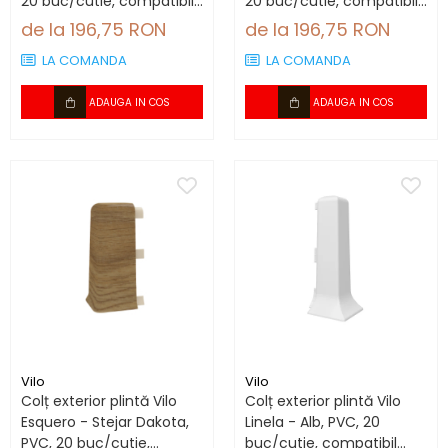
20 buc/cutie, compatibil
20 buc/cutie, compatibil
plintă 66.6 mm
plintă 66.6 mm
de la 196,75 RON
de la 196,75 RON
LA COMANDA
LA COMANDA
ADAUGA IN COS
ADAUGA IN COS
Vilo
Vilo
Colț exterior plintă Vilo
Colț exterior plintă Vilo
Esquero - Stejar Dakota,
Linela - Alb, PVC, 20
PVC, 20 buc/cutie,
buc/cutie, compatibil