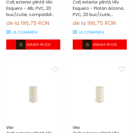
Colț exterior plintă Vilo
Colț exterior plintă Vilo
Esquero - Alb, PVC, 20
Esquero - Platan Arizona,
buc/cutie, compatibil
PVC, 20 buc/cutie,
plintă 66.6 mm
compatibil plintă 66.6
de la 196,75 RON
de la 196,75 RON
mm
LA COMANDA
LA COMANDA
ADAUGA IN COS
ADAUGA IN COS
Vilo
Vilo