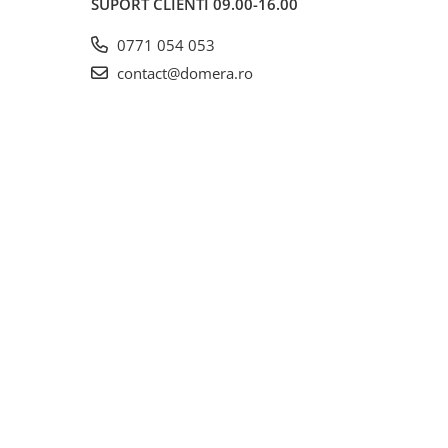
SUPORT CLIENTI
09.00-16.00
0771 054 053
contact@domera.ro