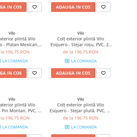
GA IN COS
ADAUGA IN COS
Vilo
Vilo
xterior plintă Vilo
Colț exterior plintă Vilo
o - Platan Mexican,
Esquero - Stejar roșu, PVC, 20
buc/cutie, compatibil
buc/cutie, compatibil plintă
 la 196,75 RON
de la 196,75 RON
lintă 66.6 mm
66.6 mm
LA COMANDA
LA COMANDA
GA IN COS
ADAUGA IN COS
Vilo
Vilo
xterior plintă Vilo
Colț exterior plintă Vilo
- Pin Montan, PVC, 20
Esquero - Stejar plută, PVC, 20
e, compatibil plintă
buc/cutie, compatibil plintă
 la 196,75 RON
de la 196,75 RON
66.6 mm
66.6 mm
LA COMANDA
LA COMANDA