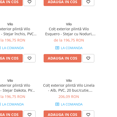
GA IN COS
ADAUGA IN COS
Vilo
Vilo
xterior plintă Vilo
Colț exterior plintă Vilo
- Stejar închis, PVC,
Esquero - Stejar cu Noduri,
tie, compatibil plintă
PVC, 20 buc/cutie, compatibil
 la 196,75 RON
de la 196,75 RON
66.6 mm
plintă 66.6 mm
LA COMANDA
LA COMANDA
GA IN COS
ADAUGA IN COS
Vilo
Vilo
xterior plintă Vilo
Colț exterior plintă Vilo Linela
- Stejar Dakota, PVC,
- Alb, PVC, 20 buc/cutie,
tie, compatibil plintă
compatibil plintă 80 mm
 la 196,75 RON
206,09 RON
66.6 mm
LA COMANDA
LA COMANDA
GA IN COS
ADAUGA IN COS