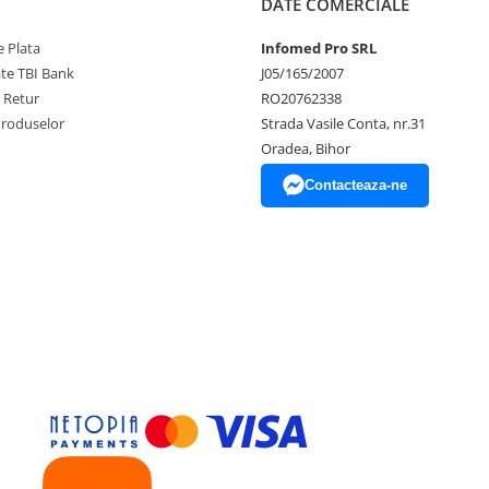
DATE COMERCIALE
 Plata
Infomed Pro SRL
ate TBI Bank
J05/165/2007
e Retur
RO20762338
Produselor
Strada Vasile Conta, nr.31
Oradea, Bihor
Contacteaza-ne