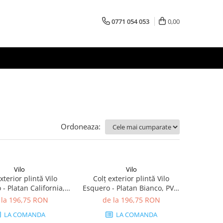
0771 054 053
0,00
Ordoneaza:
Vilo
Vilo
xterior plintă Vilo
Colț exterior plintă Vilo
- Platan California,
Esquero - Platan Bianco, PVC,
buc/cutie, compatibil
20 buc/cutie, compatibil plintă
 la 196,75 RON
de la 196,75 RON
lintă 66.6 mm
66.6 mm
LA COMANDA
LA COMANDA