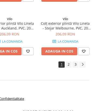
Vilo
Vilo
rior plintă Vilo Linela
Colț exterior plintă Vilo Linela
r Auckland, PVC, 20
- Stejar Melbourne, PVC, 20
, compatibil plintă 80
buc/cutie, compatibil plintă 80
206,09 RON
206,09 RON
mm
mm
LA COMANDA
LA COMANDA
GA IN COS
ADAUGA IN COS
1
2
3
 Confidentialitate