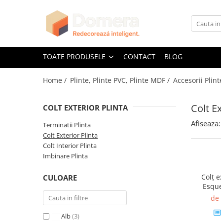
Toate Produsele
Parchet
TOATE PRODUSELE
CONTACT
BLOG
Parchet SPC
Home /
Plinte, Plinte PVC, Plinte MDF /
Accesorii Plint
Riflaje Decorative
Riflaj exterior
Colt Ex
COLT EXTERIOR PLINTA
Riflaje Interioare
Afiseaza:
Glafuri
Terminatii Plinta
Colt Exterior Plinta
Glafuri Interioare
Colt Interior Plinta
Glafuri Exterioare
Imbinare Plinta
Plinte, Plinte PVC, Plinte MDF
Colț e
CULOARE
Plinte PVC
Esque
buc/cuti
Plinte MDF Premium
de
Accesorii Plinte
Alb
(3)