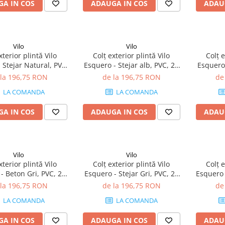
A IN COS
ADAUGA IN COS
ADAU
Vilo
Vilo
xterior plintă Vilo
Colț exterior plintă Vilo
Colț e
 Stejar Natural, PVC,
Esquero - Stejar alb, PVC, 20
Esquero 
tie, compatibil plintă
buc/cutie, compatibil plintă
20 buc/cu
 la 196,75 RON
de la 196,75 RON
de
66.6 mm
66.6 mm
LA COMANDA
LA COMANDA
A IN COS
ADAUGA IN COS
ADAU
Vilo
Vilo
xterior plintă Vilo
Colț exterior plintă Vilo
Colț e
- Beton Gri, PVC, 20
Esquero - Stejar Gri, PVC, 20
Esquero 
e, compatibil plintă
buc/cutie, compatibil plintă
20 buc/cu
 la 196,75 RON
de la 196,75 RON
de
66.6 mm
66.6 mm
LA COMANDA
LA COMANDA
A IN COS
ADAUGA IN COS
ADAU