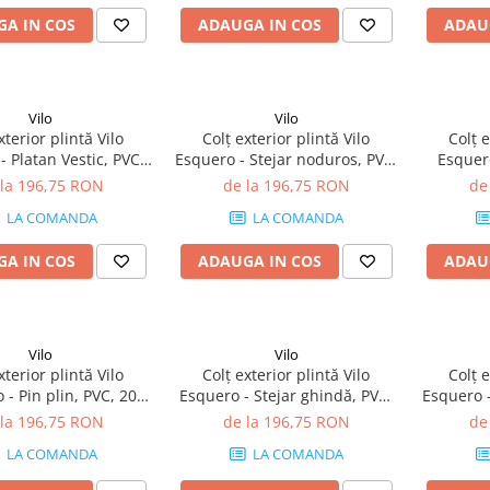
A IN COS
ADAUGA IN COS
ADAU
Vilo
Vilo
xterior plintă Vilo
Colț exterior plintă Vilo
Colț e
- Platan Vestic, PVC,
Esquero - Stejar noduros, PVC,
Esquer
tie, compatibil plintă
20 buc/cutie, compatibil plintă
PVC, 20 
 la 196,75 RON
de la 196,75 RON
de
66.6 mm
66.6 mm
p
LA COMANDA
LA COMANDA
A IN COS
ADAUGA IN COS
ADAU
Vilo
Vilo
xterior plintă Vilo
Colț exterior plintă Vilo
Colț e
 - Pin plin, PVC, 20
Esquero - Stejar ghindă, PVC,
Esquero 
e, compatibil plintă
20 buc/cutie, compatibil plintă
buc/cuti
 la 196,75 RON
de la 196,75 RON
de
66.6 mm
66.6 mm
LA COMANDA
LA COMANDA