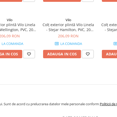
Vilo
Vilo
ior plintă Vilo Linela
Colț exterior plintă Vilo Linela
Colț exte
 Wellington, PVC, 20
- Stejar Hamilton, PVC, 20
- Steja
, compatibil plintă 80
buc/cutie, compatibil plintă 80
buc/cutie
206,09 RON
206,09 RON
mm
mm
LA COMANDA
LA COMANDA
A IN COS
ADAUGA IN COS
ADAU
ui. Sunt de acord cu prelucrarea datelor mele personale conform
Politicii de