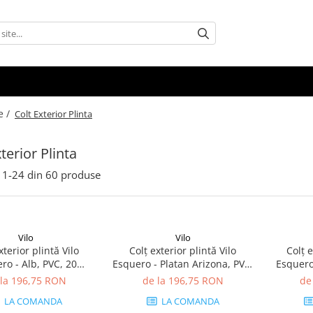
e /
Colt Exterior Plinta
terior Plinta
1-
24
din
60
produse
Vilo
Vilo
xterior plintă Vilo
Colț exterior plintă Vilo
Colț e
ro - Alb, PVC, 20
Esquero - Platan Arizona, PVC,
Esquero 
e, compatibil plintă
20 buc/cutie, compatibil plintă
PVC, 20 
 la 196,75 RON
de la 196,75 RON
de
66.6 mm
66.6 mm
p
LA COMANDA
LA COMANDA