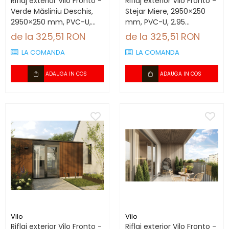
Riflaj exterior Vilo Fronto -
Riflaj exterior Vilo Fronto -
Verde Măsliniu Deschis,
Stejar Miere, 2950×250
2950×250 mm, PVC-U,
mm, PVC-U, 2.95
7.74 mp/cutie (10 bucăți)
mp/cutie (4 bucăți)
de la 325,51 RON
de la 325,51 RON
LA COMANDA
LA COMANDA
ADAUGA IN COS
ADAUGA IN COS
Vilo
Vilo
Riflaj exterior Vilo Fronto -
Riflaj exterior Vilo Fronto -