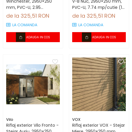
Winchester, 2950×250
V-B Nuc, 2950×250 mm,
mm, PVC-U, 2.95
PVC-U, 7.74 mp/cutie (10
mp/cutie (4 bucăți)
bucăți)
de la 325,51 RON
de la 325,51 RON
LA COMANDA
LA COMANDA
ADAUGA IN COS
ADAUGA IN COS
Vilo
VOX
Riflaj exterior Vilo Fronto -
Riflaj exterior VOX - Stejar
Stejar Auriu, 2950×250
Miere, 2950×250 mm,