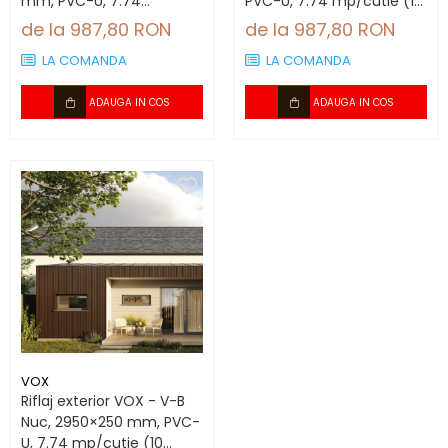
mm, PVC-U, 7.74
PVC-U, 7.74 mp/cutie (10
mp/cutie (10 bucăți)
bucăți)
de la 987,80 RON
de la 987,80 RON
LA COMANDA
LA COMANDA
ADAUGA IN COS
ADAUGA IN COS
VOX
Riflaj exterior VOX - V-B
Nuc, 2950×250 mm, PVC-
U, 7.74 mp/cutie (10