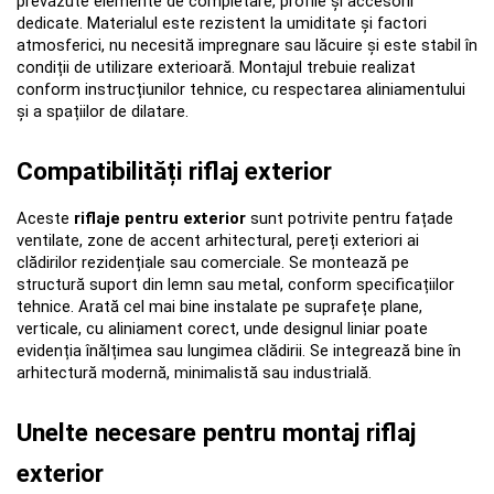
prevăzute elemente de completare, profile și accesorii 
dedicate. Materialul este rezistent la umiditate și factori 
atmosferici, nu necesită impregnare sau lăcuire și este stabil în 
condiții de utilizare exterioară. Montajul trebuie realizat 
conform instrucțiunilor tehnice, cu respectarea aliniamentului 
și a spațiilor de dilatare.
Compatibilități riflaj exterior
Aceste 
riflaje pentru exterior
 sunt potrivite pentru fațade 
ventilate, zone de accent arhitectural, pereți exteriori ai 
clădirilor rezidențiale sau comerciale. Se montează pe 
structură suport din lemn sau metal, conform specificațiilor 
tehnice. Arată cel mai bine instalate pe suprafețe plane, 
verticale, cu aliniament corect, unde designul liniar poate 
evidenția înălțimea sau lungimea clădirii. Se integrează bine în 
arhitectură modernă, minimalistă sau industrială.
Unelte necesare pentru montaj riflaj 
exterior