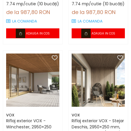
7.74 mp/cutie (10 bucăți)
7.74 mp/cutie (10 bucăți)
de la 987,80 RON
de la 987,80 RON
LA COMANDA
LA COMANDA
ADAUGA IN COS
ADAUGA IN COS
VOX
VOX
Riflaj exterior VOX -
Riflaj exterior VOX - Stejar
Winchester, 2950×250
Deschis, 2950×250 mm,