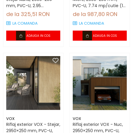
mm, PVC-U, 2.95
PVC-U, 7.74 mp/cutie (10
mp/cutie (4 bucăți)
bucăți)
de la 325,51 RON
de la 987,80 RON
LA COMANDA
LA COMANDA
ADAUGA IN COS
ADAUGA IN COS
VOX
VOX
Riflaj exterior VOX - Stejar,
Riflaj exterior VOX - Nuc,
2950×250 mm, PVC-U,
2950×250 mm, PVC-U,