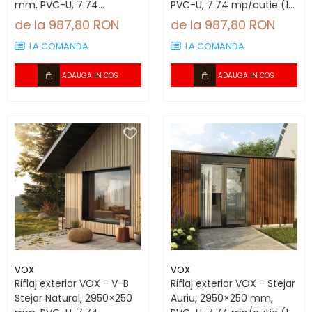
mm, PVC-U, 7.74
PVC-U, 7.74 mp/cutie (10
mp/cutie (10 bucăți)
bucăți)
de la 987,80 RON
de la 987,80 RON
LA COMANDA
LA COMANDA
ADAUGA IN COS
ADAUGA IN COS
VOX
VOX
Riflaj exterior VOX - V-B
Riflaj exterior VOX - Stejar
Stejar Natural, 2950×250
Auriu, 2950×250 mm,