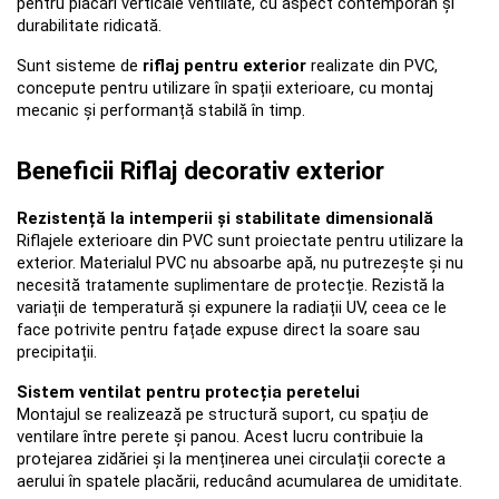
pentru placări verticale ventilate, cu aspect contemporan și 
durabilitate ridicată. 
Sunt sisteme de 
riflaj pentru exterior
 realizate din PVC, 
concepute pentru utilizare în spații exterioare, cu montaj 
mecanic și performanță stabilă în timp.
Beneficii Riflaj decorativ exterior
Rezistență la intemperii și stabilitate dimensională
Riflajele exterioare din PVC sunt proiectate pentru utilizare la 
exterior. Materialul PVC nu absoarbe apă, nu putrezește și nu 
necesită tratamente suplimentare de protecție. Rezistă la 
variații de temperatură și expunere la radiații UV, ceea ce le 
face potrivite pentru fațade expuse direct la soare sau 
precipitații.
Sistem ventilat pentru protecția peretelui
Montajul se realizează pe structură suport, cu spațiu de 
ventilare între perete și panou. Acest lucru contribuie la 
protejarea zidăriei și la menținerea unei circulații corecte a 
aerului în spatele placării, reducând acumularea de umiditate.