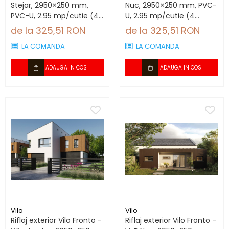
Stejar, 2950×250 mm,
Nuc, 2950×250 mm, PVC-
PVC-U, 2.95 mp/cutie (4
U, 2.95 mp/cutie (4
bucăți)
bucăți)
de la 325,51 RON
de la 325,51 RON
LA COMANDA
LA COMANDA
ADAUGA IN COS
ADAUGA IN COS
Vilo
Vilo
Riflaj exterior Vilo Fronto -
Riflaj exterior Vilo Fronto -