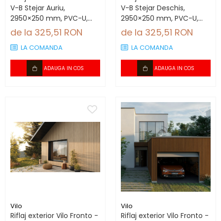
V-B Stejar Auriu,
V-B Stejar Deschis,
2950×250 mm, PVC-U,
2950×250 mm, PVC-U,
2.95 mp/cutie (4 bucăți)
2.95 mp/cutie (4 bucăți)
de la 325,51 RON
de la 325,51 RON
LA COMANDA
LA COMANDA
ADAUGA IN COS
ADAUGA IN COS
Vilo
Vilo
Riflaj exterior Vilo Fronto -
Riflaj exterior Vilo Fronto -