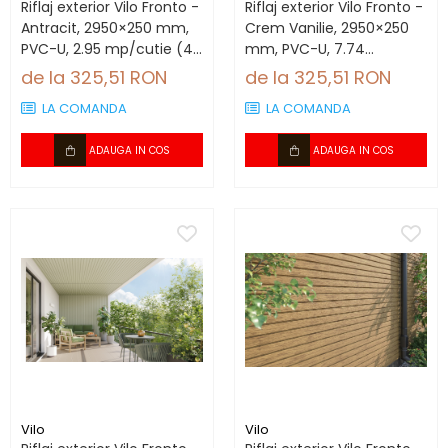
Riflaj exterior Vilo Fronto -
Riflaj exterior Vilo Fronto -
Antracit, 2950×250 mm,
Crem Vanilie, 2950×250
PVC-U, 2.95 mp/cutie (4
mm, PVC-U, 7.74
bucăți)
mp/cutie (10 bucăți)
de la 325,51 RON
de la 325,51 RON
LA COMANDA
LA COMANDA
ADAUGA IN COS
ADAUGA IN COS
Vilo
Vilo