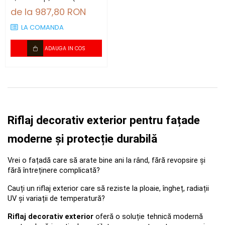
bucăți)
de la 987,80 RON
LA COMANDA
ADAUGA IN COS
Riflaj decorativ exterior pentru fațade 
moderne și protecție durabilă
Vrei o fațadă care să arate bine ani la rând, fără revopsire și 
fără întreținere complicată? 
Cauți un riflaj exterior care să reziste la ploaie, îngheț, radiații 
UV și variații de temperatură? 
Riflaj decorativ exterior
 oferă o soluție tehnică modernă 