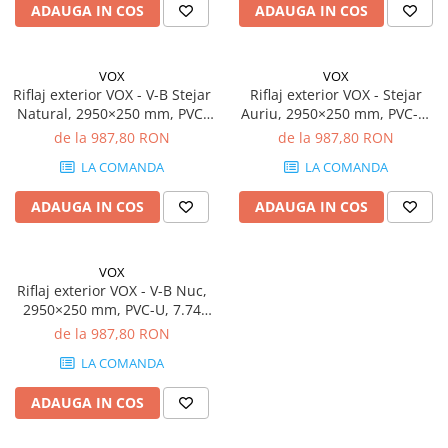
ADAUGA IN COS
ADAUGA IN COS
VOX
VOX
Riflaj exterior VOX - V-B Stejar
Riflaj exterior VOX - Stejar
Natural, 2950×250 mm, PVC-
Auriu, 2950×250 mm, PVC-U,
U, 7.74 mp/cutie (10 bucăți)
7.74 mp/cutie (10 bucăți)
de la 987,80 RON
de la 987,80 RON
LA COMANDA
LA COMANDA
ADAUGA IN COS
ADAUGA IN COS
VOX
Riflaj exterior VOX - V-B Nuc,
2950×250 mm, PVC-U, 7.74
mp/cutie (10 bucăți)
de la 987,80 RON
LA COMANDA
ADAUGA IN COS