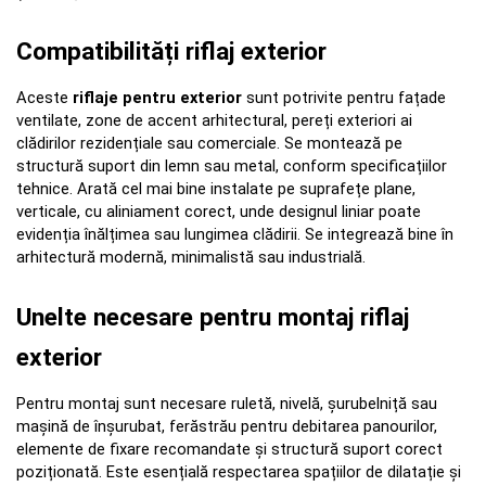
Compatibilități riflaj exterior
Aceste 
riflaje pentru exterior
 sunt potrivite pentru fațade 
ventilate, zone de accent arhitectural, pereți exteriori ai 
clădirilor rezidențiale sau comerciale. Se montează pe 
structură suport din lemn sau metal, conform specificațiilor 
tehnice. Arată cel mai bine instalate pe suprafețe plane, 
verticale, cu aliniament corect, unde designul liniar poate 
evidenția înălțimea sau lungimea clădirii. Se integrează bine în 
arhitectură modernă, minimalistă sau industrială.
Unelte necesare pentru montaj riflaj 
exterior
Pentru montaj sunt necesare ruletă, nivelă, șurubelniță sau 
mașină de înșurubat, ferăstrău pentru debitarea panourilor, 
elemente de fixare recomandate și structură suport corect 
poziționată. Este esențială respectarea spațiilor de dilatație și 