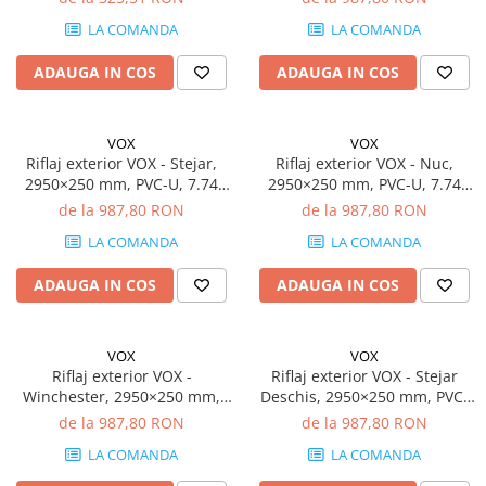
bucăți)
LA COMANDA
LA COMANDA
ADAUGA IN COS
ADAUGA IN COS
VOX
VOX
Riflaj exterior VOX - Stejar,
Riflaj exterior VOX - Nuc,
2950×250 mm, PVC-U, 7.74
2950×250 mm, PVC-U, 7.74
mp/cutie (10 bucăți)
mp/cutie (10 bucăți)
de la 987,80 RON
de la 987,80 RON
LA COMANDA
LA COMANDA
ADAUGA IN COS
ADAUGA IN COS
VOX
VOX
Riflaj exterior VOX -
Riflaj exterior VOX - Stejar
Winchester, 2950×250 mm,
Deschis, 2950×250 mm, PVC-
PVC-U, 7.74 mp/cutie (10
U, 7.74 mp/cutie (10 bucăți)
de la 987,80 RON
de la 987,80 RON
bucăți)
LA COMANDA
LA COMANDA