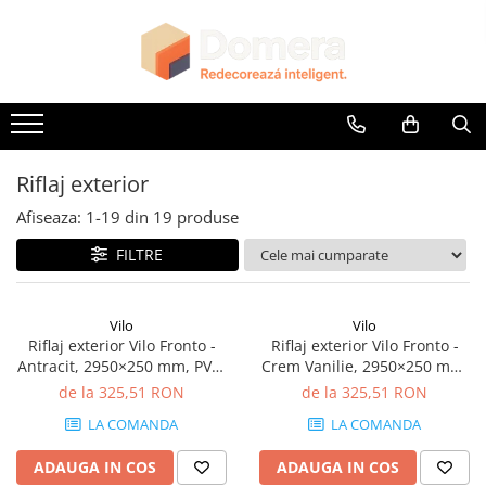
Parchet
Riflaje Decorative
Glafuri
Plinte, Plinte PVC, Plinte MDF
Accesorii
Lambriuri
Panouri Decorative
Parchet SPC
Riflaj exterior
Glafuri Interioare
Plinte PVC
Accesorii Lambriuri
Lambriuri PVC
Panouri Decorative SPC
Riflaje Interioare
Glafuri Exterioare
Plinte MDF Premium
Accesorii Riflaje Decorative
Lambriuri Premium
Panouri Decorative Premium
Accesorii Plinte
Accesorii Universale
Riflaj exterior
Terminatii Plinta
Capac Glaf Interior
Afiseaza:
1-
19
din
19
produse
Colt Exterior Plinta
Izolatie Parchet
FILTRE
Colt Interior Plinta
Prag de trecere
Imbinare Plinta
Profile Decorative Fatada
Vilo
Vilo
Riflaj exterior Vilo Fronto -
Riflaj exterior Vilo Fronto -
Antracit, 2950×250 mm, PVC-
Crem Vanilie, 2950×250 mm,
U, 2.95 mp/cutie (4 bucăți)
PVC-U, 7.74 mp/cutie (10
de la 325,51 RON
de la 325,51 RON
bucăți)
LA COMANDA
LA COMANDA
ADAUGA IN COS
ADAUGA IN COS