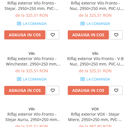
Riflaj exterior Vilo Fronto -
Riflaj exterior Vilo Fronto -
Stejar, 2950×250 mm, PVC-U,
Nuc, 2950×250 mm, PVC-U,
2.95 mp/cutie (4 bucăți)
2.95 mp/cutie (4 bucăți)
de la 325,51 RON
de la 325,51 RON
LA COMANDA
LA COMANDA
ADAUGA IN COS
ADAUGA IN COS
Vilo
Vilo
Riflaj exterior Vilo Fronto -
Riflaj exterior Vilo Fronto - V-B
Winchester, 2950×250 mm,
Nuc, 2950×250 mm, PVC-U,
PVC-U, 2.95 mp/cutie (4
7.74 mp/cutie (10 bucăți)
de la 325,51 RON
de la 325,51 RON
bucăți)
LA COMANDA
LA COMANDA
ADAUGA IN COS
ADAUGA IN COS
Vilo
VOX
Riflaj exterior Vilo Fronto -
Riflaj exterior VOX - Stejar
Stejar Auriu, 2950×250 mm,
Miere, 2950×250 mm, PVC-U,
PVC-U, 2.95 mp/cutie (4
7.74 mp/cutie (10 bucăți)
de la 325,51 RON
de la 987,80 RON