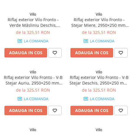
Vilo
Vilo
Riflaj exterior Vilo Fronto -
Riflaj exterior Vilo Fronto -
Verde Măsliniu Deschis,
Stejar Miere, 2950×250 mm,
2950×250 mm, PVC-U, 7.74
PVC-U, 2.95 mp/cutie (4
de la 325,51 RON
de la 325,51 RON
mp/cutie (10 bucăți)
bucăți)
LA COMANDA
LA COMANDA
ADAUGA IN COS
ADAUGA IN COS
Vilo
Vilo
Riflaj exterior Vilo Fronto - V-B
Riflaj exterior Vilo Fronto - V-B
Stejar Auriu, 2950×250 mm,
Stejar Deschis, 2950×250 mm,
PVC-U, 2.95 mp/cutie (4
PVC-U, 2.95 mp/cutie (4
de la 325,51 RON
de la 325,51 RON
bucăți)
bucăți)
LA COMANDA
LA COMANDA
ADAUGA IN COS
ADAUGA IN COS
Vilo
Vilo