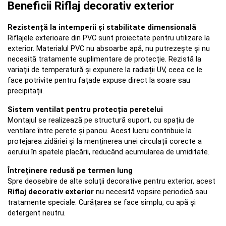
Beneficii Riflaj decorativ exterior
Rezistență la intemperii și stabilitate dimensională
Riflajele exterioare din PVC sunt proiectate pentru utilizare la 
exterior. Materialul PVC nu absoarbe apă, nu putrezește și nu 
necesită tratamente suplimentare de protecție. Rezistă la 
variații de temperatură și expunere la radiații UV, ceea ce le 
face potrivite pentru fațade expuse direct la soare sau 
precipitații.
Sistem ventilat pentru protecția peretelui
Montajul se realizează pe structură suport, cu spațiu de 
ventilare între perete și panou. Acest lucru contribuie la 
protejarea zidăriei și la menținerea unei circulații corecte a 
aerului în spatele placării, reducând acumularea de umiditate.
Întreținere redusă pe termen lung
Spre deosebire de alte soluții decorative pentru exterior, acest 
Riflaj decorativ exterior
 nu necesită vopsire periodică sau 
tratamente speciale. Curățarea se face simplu, cu apă și 
detergent neutru.