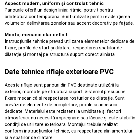
Aspect modern, uniform și controlat tehnic
Panourile oferă un design liniar, ritmic, potrivit pentru 
arhitectură contemporană. Sunt utilizate pentru evidențierea 
volumelor, delimitarea zonelor sau accent decorativ pe fațade.
Montaj mecanic clar definit
Instrucțiunile tehnice prevăd utilizarea elementelor dedicate de 
fixare, profile de start și dilatare, respectarea spațiilor de 
dilatație și montaj pe structură suport corect aliniată.
Date tehnice riflaje exterioare PVC
Aceste riflaje sunt panouri din PVC destinate utilizării la 
exterior, montate pe structură suport. Sistemul presupune 
fixare mecanică și respectarea rosturilor de dilatație. Sunt 
prevăzute elemente de completare, profile și accesorii 
dedicate. Materialul este rezistent la umiditate și factori 
atmosferici, nu necesită impregnare sau lăcuire și este stabil în 
condiții de utilizare exterioară. Montajul trebuie realizat 
conform instrucțiunilor tehnice, cu respectarea aliniamentului 
și a spațiilor de dilatare.