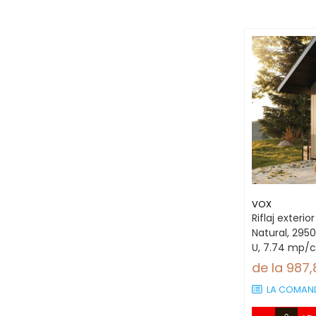
VOX
Riflaj exterio
Natural, 29
U, 7.74 mp/c
de la 987
LA COMAN