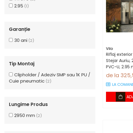
Lambriuri Premium
2.95
(1)
Panouri Decorative
Panouri Decorative SPC
Panouri Decorative
Garanție
Premium
30 ani
(2)
Vilo
Riflaj exterio
Stejar Auriu
Tip Montaj
PVC-U, 2.95 
bucăți)
Clipholder / Adeziv SMP sau 1K PU /
de la 325
Cuie pneumatic
(2)
LA COMAN
AD
Lungime Produs
2950 mm
(2)