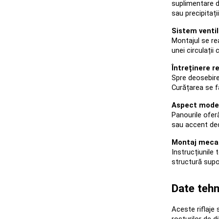
suplimentare de
sau precipitații
Sistem ventil
Montajul se rea
unei circulații
Întreținere 
Spre deosebire 
Curățarea se f
Aspect moder
Panourile oferă
sau accent dec
Montaj mecan
Instrucțiunile 
structură supor
Date tehn
Aceste riflaje