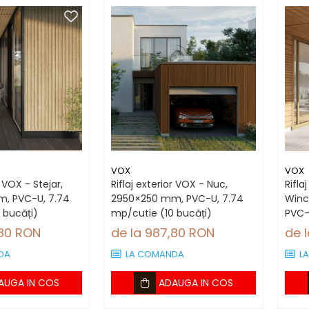
VOX
VOX
r VOX - Stejar,
Riflaj exterior VOX - Nuc,
Rifla
, PVC-U, 7.74
2950×250 mm, PVC-U, 7.74
Winc
 bucăți)
mp/cutie (10 bucăți)
PVC-
bucă
,80 RON
de la 987,80 RON
de 
DA
LA COMANDA
L
AUGA IN COS
ADAUGA IN COS