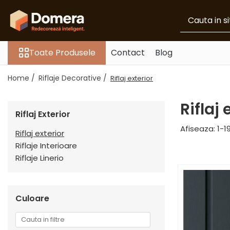
Toate Produsele
Toate Produsele
Contact
Blog
Parchet
Parchet SPC
Home /
Riflaje Decorative /
Riflaj exterior
Riflaje Decorative
Riflaj exterior
Riflaj 
Riflaj Exterior
Riflaje Interioare
Afiseaza:
1-
1
Glafuri
Riflaj exterior
Riflaje Interioare
Glafuri Interioare
Riflaje Linerio
Glafuri Exterioare
Plinte, Plinte PVC, Plinte MDF
Plinte PVC
Culoare
Plinte MDF Premium
Accesorii Plinte