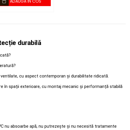
ADAUGA IN COS
tecție durabilă
icată? 
peratură? 
ventilate, cu aspect contemporan și durabilitate ridicată. 
re în spații exterioare, cu montaj mecanic și performanță stabilă 
l PVC nu absoarbe apă, nu putrezește și nu necesită tratamente 