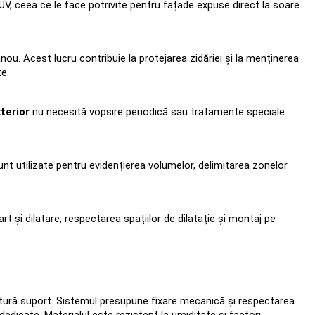
 UV, ceea ce le face potrivite pentru fațade expuse direct la soare 
nou. Acest lucru contribuie la protejarea zidăriei și la menținerea 
te.
xterior
 nu necesită vopsire periodică sau tratamente speciale. 
unt utilizate pentru evidențierea volumelor, delimitarea zonelor 
rt și dilatare, respectarea spațiilor de dilatație și montaj pe 
uctură suport. Sistemul presupune fixare mecanică și respectarea 