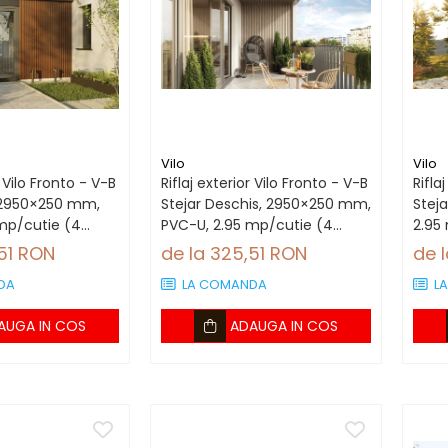
Vilo
Vilo
r Vilo Fronto - V-B
Riflaj exterior Vilo Fronto - V-B
Rifla
, 2950×250 mm,
Stejar Deschis, 2950×250 mm,
Stej
mp/cutie (4
PVC-U, 2.95 mp/cutie (4
2.95
bucăți)
,51 RON
de la 325,51 RON
de 
DA
LA COMANDA
L
AUGA IN COS
ADAUGA IN COS