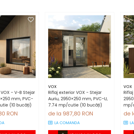
VOX
VOX
r VOX - V-B Stejar
Riflaj exterior VOX - Stejar
Rifla
50×250 mm, PVC-
Auriu, 2950×250 mm, PVC-U,
2950
utie (10 bucăți)
7.74 mp/cutie (10 bucăți)
mp/c
,80 RON
de la 987,80 RON
de 
DA
LA COMANDA
L