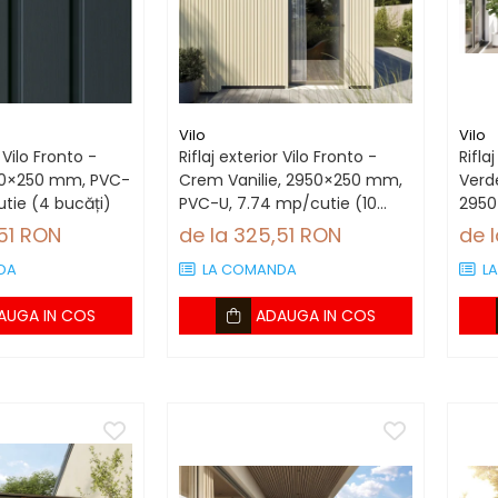
Vilo
Vilo
r Vilo Fronto -
Riflaj exterior Vilo Fronto -
Rifla
950×250 mm, PVC-
Crem Vanilie, 2950×250 mm,
Verde
utie (4 bucăți)
PVC-U, 7.74 mp/cutie (10
2950
bucăți)
mp/c
,51 RON
de la 325,51 RON
de 
DA
LA COMANDA
L
AUGA IN COS
ADAUGA IN COS