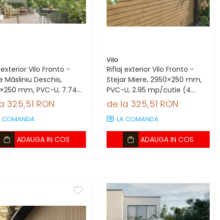
Vilo
j exterior Vilo Fronto -
Riflaj exterior Vilo Fronto -
 Măsliniu Deschis,
Stejar Miere, 2950×250 mm,
×250 mm, PVC-U, 7.74
PVC-U, 2.95 mp/cutie (4
utie (10 bucăți)
bucăți)
la 325,51 RON
de la 325,51 RON
A COMANDA
LA COMANDA
ADAUGA IN COS
ADAUGA IN COS