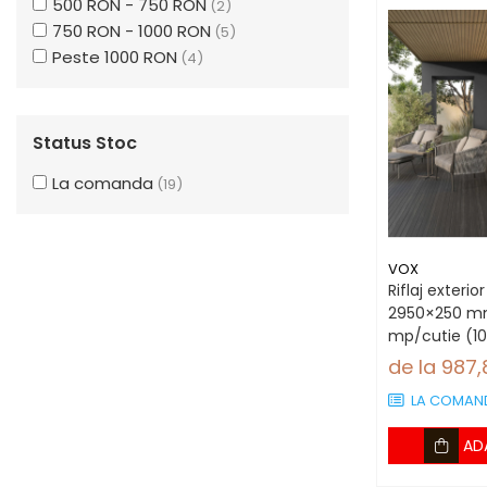
500 RON - 750 RON
(2)
750 RON - 1000 RON
(5)
Peste 1000 RON
(4)
Status Stoc
La comanda
(19)
VOX
Riflaj exterio
2950×250 mm
mp/cutie (10
de la 987
LA COMAN
AD