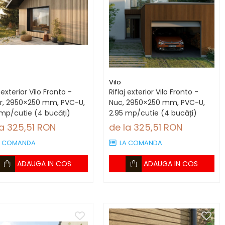
Vilo
j exterior Vilo Fronto -
Riflaj exterior Vilo Fronto -
ar, 2950×250 mm, PVC-U,
Nuc, 2950×250 mm, PVC-U,
 mp/cutie (4 bucăți)
2.95 mp/cutie (4 bucăți)
la 325,51 RON
de la 325,51 RON
A COMANDA
LA COMANDA
ADAUGA IN COS
ADAUGA IN COS