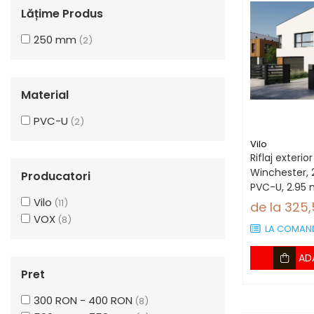
Lățime Produs
250 mm
(2)
Material
PVC-U
(2)
Vilo
Riflaj exterio
Winchester,
Producatori
PVC-U, 2.95 
Vilo
bucăți)
(11)
de la 325
VOX
(8)
LA COMAN
AD
Pret
300 RON - 400 RON
(8)