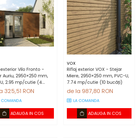
VOX
j exterior Vilo Fronto -
Riflaj exterior VOX - Stejar
ar Auriu, 2950×250 mm,
Miere, 2950×250 mm, PVC-U,
U, 2.95 mp/cutie (4
7.74 mp/cutie (10 bucăți)
ți)
la 325,51 RON
de la 987,80 RON
A COMANDA
LA COMANDA
ADAUGA IN COS
ADAUGA IN COS