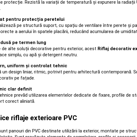
 protecție. Rezistă la variații de temperatură și expunere la radiații
.
at pentru protecția peretelui
lizează pe structură suport, cu spațiu de ventilare între perete și pa
 corecte a aerului în spatele placării, reducând acumularea de umidita
redusă pe termen lung
de alte soluții decorative pentru exterior, acest 
Riflaj decorativ e
ace simplu, cu apă și detergent neutru.
n, uniform și controlat tehnic
 un design liniar, ritmic, potrivit pentru arhitectură contemporană. S
orativ pe fațade.
ic clar definit
tehnice prevăd utilizarea elementelor dedicate de fixare, profile de sta
t corect aliniată.
ice riflaje exterioare PVC
 sunt panouri din PVC destinate utilizării la exterior, montate pe str