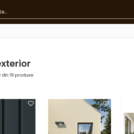
exterior
9
din
19
produse