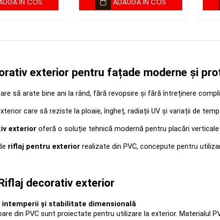
AUGA IN COS
ADAUGA IN COS
corativ exterior pentru fațade moderne și pro
are să arate bine ani la rând, fără revopsire și fără întreținere compl
exterior care să reziste la ploaie, îngheț, radiații UV și variații de tem
iv exterior
 oferă o soluție tehnică modernă pentru placări verticale 
de 
riflaj pentru exterior
 realizate din PVC, concepute pentru utiliza
Riflaj decorativ exterior
 intemperii și stabilitate dimensională
ioare din PVC sunt proiectate pentru utilizare la exterior. Materialu