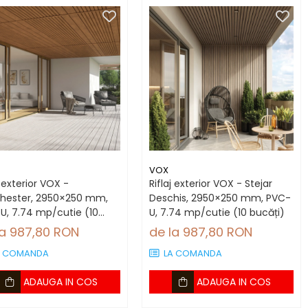
VOX
j exterior VOX -
Riflaj exterior VOX - Stejar
hester, 2950×250 mm,
Deschis, 2950×250 mm, PVC-
U, 7.74 mp/cutie (10
U, 7.74 mp/cutie (10 bucăți)
ți)
la 987,80 RON
de la 987,80 RON
A COMANDA
LA COMANDA
ADAUGA IN COS
ADAUGA IN COS