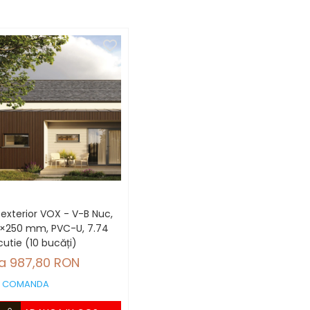
j exterior VOX - V-B Nuc,
×250 mm, PVC-U, 7.74
utie (10 bucăți)
la 987,80 RON
A COMANDA