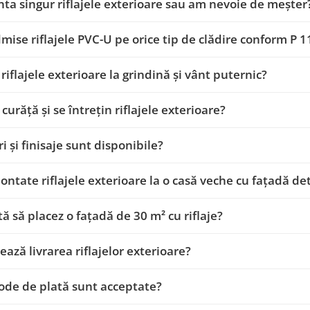
ta singur riflajele exterioare sau am nevoie de meșter
mise riflajele PVC-U pe orice tip de clădire conform P 
 riflajele exterioare la grindină și vânt puternic?
curăță și se întrețin riflajele exterioare?
i și finisaje sunt disponibile?
montate riflajele exterioare la o casă veche cu fațadă de
tă să placez o fațadă de 30 m² cu riflaje?
ează livrarea riflajelor exterioare?
de de plată sunt acceptate?