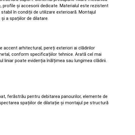
profile și accesorii dedicate. Materialul este rezistent 
tabil în condiții de utilizare exterioară. Montajul 
i a spațiilor de dilatare.
accent arhitectural, pereți exteriori ai clădirilor 
al, conform specificațiilor tehnice. Arată cel mai 
 liniar poate evidenția înălțimea sau lungimea clădirii. 
at, ferăstrău pentru debitarea panourilor, elemente de 
ectarea spațiilor de dilatație și montajul pe structură 