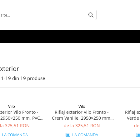
exterior
1-
19
din
19
produse
Vilo
Vilo
xterior Vilo Fronto -
Riflaj exterior Vilo Fronto -
Riflaj e
, 2950×250 mm, PVC-
Crem Vanilie, 2950×250 mm,
Verde 
 mp/cutie (4 bucăți)
PVC-U, 7.74 mp/cutie (10
2950×2
 la 325,51 RON
de la 325,51 RON
de
bucăți)
mp/c
LA COMANDA
LA COMANDA