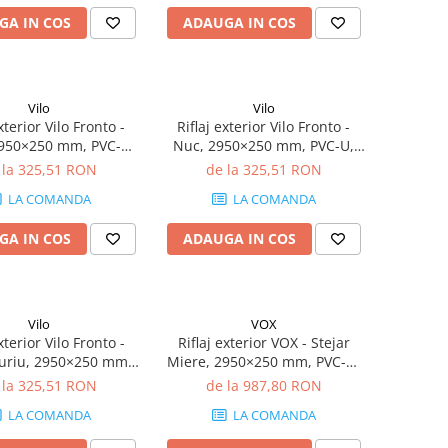
GA IN COS
ADAUGA IN COS
Vilo
Vilo
xterior Vilo Fronto -
Riflaj exterior Vilo Fronto -
2950×250 mm, PVC-U,
Nuc, 2950×250 mm, PVC-U,
p/cutie (4 bucăți)
2.95 mp/cutie (4 bucăți)
 la 325,51 RON
de la 325,51 RON
LA COMANDA
LA COMANDA
GA IN COS
ADAUGA IN COS
Vilo
VOX
xterior Vilo Fronto -
Riflaj exterior VOX - Stejar
Auriu, 2950×250 mm,
Miere, 2950×250 mm, PVC-U,
, 2.95 mp/cutie (4
7.74 mp/cutie (10 bucăți)
 la 325,51 RON
de la 987,80 RON
bucăți)
LA COMANDA
LA COMANDA