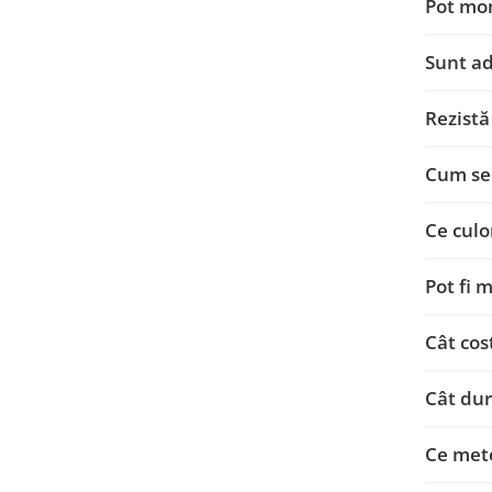
Pot mon
Sunt ad
Rezistă
Cum se 
Ce culor
Pot fi 
Cât cos
Cât dur
Ce meto