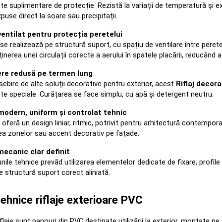
e suplimentare de protecție. Rezistă la variații de temperatură și exp
puse direct la soare sau precipitații.
entilat pentru protecția peretelui
se realizează pe structură suport, cu spațiu de ventilare între perete 
ținerea unei circulații corecte a aerului în spatele placării, reducând
ere redusă pe termen lung
ebire de alte soluții decorative pentru exterior, acest 
Riflaj decora
e speciale. Curățarea se face simplu, cu apă și detergent neutru.
odern, uniform și controlat tehnic
 oferă un design liniar, ritmic, potrivit pentru arhitectură contempora
ea zonelor sau accent decorativ pe fațade.
ecanic clar definit
unile tehnice prevăd utilizarea elementelor dedicate de fixare, profile d
 structură suport corect aliniată.
ehnice riflaje exterioare PVC
flaje sunt panouri din PVC destinate utilizării la exterior, montate 