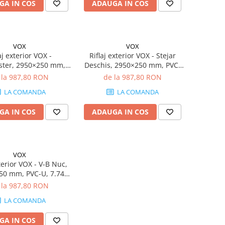
GA IN COS
ADAUGA IN COS
VOX
VOX
aj exterior VOX -
Riflaj exterior VOX - Stejar
ster, 2950×250 mm,
Deschis, 2950×250 mm, PVC-
 7.74 mp/cutie (10
U, 7.74 mp/cutie (10 bucăți)
 la 987,80 RON
de la 987,80 RON
bucăți)
LA COMANDA
LA COMANDA
GA IN COS
ADAUGA IN COS
VOX
xterior VOX - V-B Nuc,
50 mm, PVC-U, 7.74
utie (10 bucăți)
 la 987,80 RON
LA COMANDA
GA IN COS