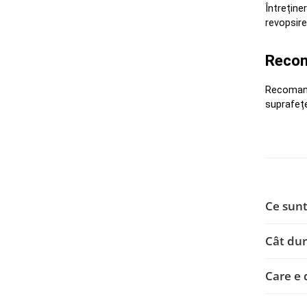
Întreține
revopsire
Recom
Recomanda
suprafețe
Ce sunt
Cât dur
Care e 