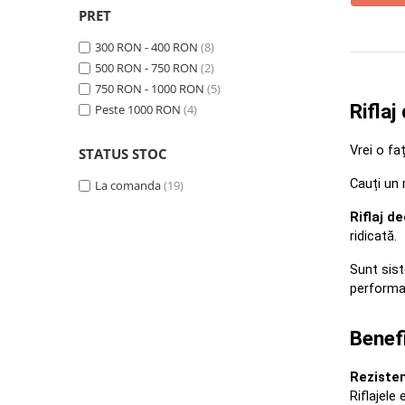
PRET
300 RON - 400 RON
(8)
500 RON - 750 RON
(2)
750 RON - 1000 RON
(5)
Riflaj
Peste 1000 RON
(4)
Vrei o fa
STATUS STOC
Cauți un r
La comanda
(19)
Riflaj d
ridicată. 
Sunt sis
performan
Benefi
Rezisten
Riflajele