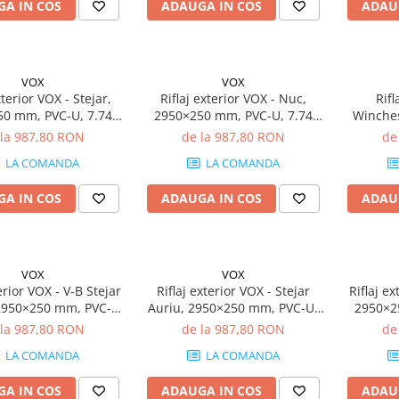
A IN COS
ADAUGA IN COS
ADAU
VOX
VOX
xterior VOX - Stejar,
Riflaj exterior VOX - Nuc,
Rifl
0 mm, PVC-U, 7.74
2950×250 mm, PVC-U, 7.74
Winche
utie (10 bucăți)
mp/cutie (10 bucăți)
PVC-U,
 la 987,80 RON
de la 987,80 RON
de
LA COMANDA
LA COMANDA
A IN COS
ADAUGA IN COS
ADAU
VOX
VOX
erior VOX - V-B Stejar
Riflaj exterior VOX - Stejar
Riflaj e
2950×250 mm, PVC-U,
Auriu, 2950×250 mm, PVC-U,
2950×2
/cutie (10 bucăți)
7.74 mp/cutie (10 bucăți)
mp/c
 la 987,80 RON
de la 987,80 RON
de
LA COMANDA
LA COMANDA
A IN COS
ADAUGA IN COS
ADAU