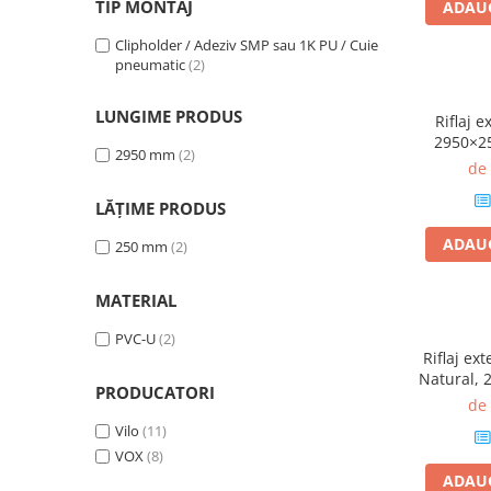
TIP MONTAJ
ADAUG
Panouri Decorative SPC
Clipholder / Adeziv SMP sau 1K PU / Cuie
Panouri Decorative Premium
pneumatic
(2)
LUNGIME PRODUS
Riflaj e
2950×25
2950 mm
(2)
mp/c
de
LĂȚIME PRODUS
ADAUG
250 mm
(2)
MATERIAL
PVC-U
(2)
Riflaj ext
Natural, 
PRODUCATORI
7.74 mp
de
Vilo
(11)
VOX
(8)
ADAUG