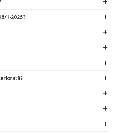
?
118/1-2025?
teriorată?