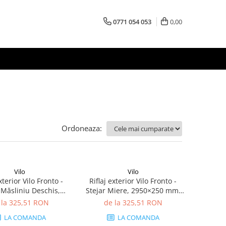
0771 054 053
0,00
Ordoneaza:
Vilo
Vilo
xterior Vilo Fronto -
Riflaj exterior Vilo Fronto -
Măsliniu Deschis,
Stejar Miere, 2950×250 mm,
50 mm, PVC-U, 7.74
PVC-U, 2.95 mp/cutie (4
 la 325,51 RON
de la 325,51 RON
utie (10 bucăți)
bucăți)
LA COMANDA
LA COMANDA