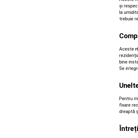
și respec
la umidit
trebuie r
Compat
Aceste 
r
rezidenți
bine inst
Se integr
Unelte
Pentru mo
fixare re
dreaptă ș
Întreț