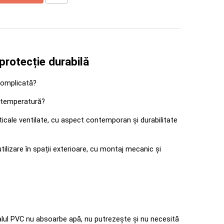
protecție durabilă
 complicată? 
de temperatură? 
icale ventilate, cu aspect contemporan și durabilitate 
ilizare în spații exterioare, cu montaj mecanic și 
rialul PVC nu absoarbe apă, nu putrezește și nu necesită 