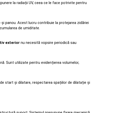
unere la radiații UV, ceea ce le face potrivite pentru 
și panou. Acest lucru contribuie la protejarea zidăriei 
 acumularea de umiditate.
tiv exterior
 nu necesită vopsire periodică sau 
nă. Sunt utilizate pentru evidențierea volumelor, 
e start și dilatare, respectarea spațiilor de dilatație și 
pe structură suport. Sistemul presupune fixare mecanică 