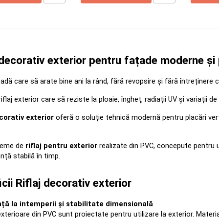
 decorativ exterior pentru fațade moderne și 
țadă care să arate bine ani la rând, fără revopsire și fără întreținere
iflaj exterior care să reziste la ploaie, îngheț, radiații UV și variații 
ecorativ exterior
 oferă o soluție tehnică modernă pentru placări vert
teme de 
riflaj pentru exterior
 realizate din PVC, concepute pentru ut
ță stabilă în timp.
cii Riflaj decorativ exterior
ță la intemperii și stabilitate dimensională
 exterioare din PVC sunt proiectate pentru utilizare la exterior. Mate