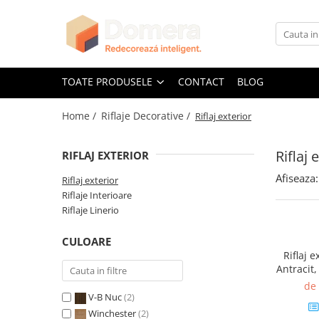
Toate Produsele
Parchet
TOATE PRODUSELE
CONTACT
BLOG
Parchet SPC
Home /
Riflaje Decorative /
Riflaj exterior
Riflaje Decorative
Riflaj exterior
Riflaj 
RIFLAJ EXTERIOR
Riflaje Interioare
Afiseaza:
Glafuri
Riflaj exterior
Riflaje Interioare
Glafuri Interioare
Riflaje Linerio
Glafuri Exterioare
CULOARE
Plinte, Plinte PVC, Plinte MDF
Riflaj e
Plinte PVC
Antracit
U, 2.95
Plinte MDF Premium
de
V-B Nuc
(2)
Accesorii Plinte
Winchester
(2)