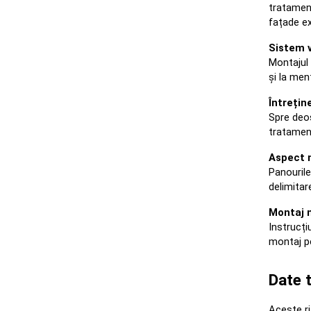
tratament
fațade ex
Sistem v
Montajul 
și la men
Întrețin
Spre deos
tratament
Aspect m
Panourile
delimitar
Montaj m
Instrucți
montaj pe
Date t
Aceste ri