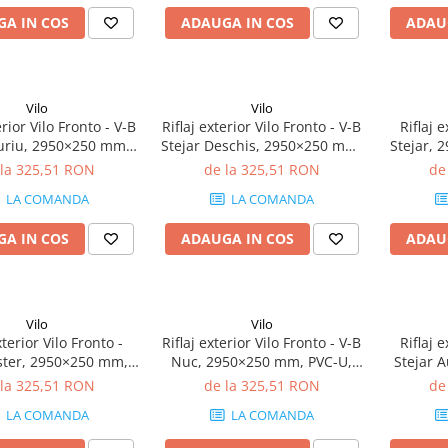
A IN COS
ADAUGA IN COS
ADAU
Vilo
Vilo
erior Vilo Fronto - V-B
Riflaj exterior Vilo Fronto - V-B
Riflaj e
Auriu, 2950×250 mm,
Stejar Deschis, 2950×250 mm,
Stejar, 
 2.95 mp/cutie (4
PVC-U, 2.95 mp/cutie (4
2.95 m
 la 325,51 RON
de la 325,51 RON
de
bucăți)
bucăți)
LA COMANDA
LA COMANDA
A IN COS
ADAUGA IN COS
ADAU
Vilo
Vilo
xterior Vilo Fronto -
Riflaj exterior Vilo Fronto - V-B
Riflaj e
ter, 2950×250 mm,
Nuc, 2950×250 mm, PVC-U,
Stejar 
 2.95 mp/cutie (4
7.74 mp/cutie (10 bucăți)
PVC-U
 la 325,51 RON
de la 325,51 RON
de
bucăți)
LA COMANDA
LA COMANDA