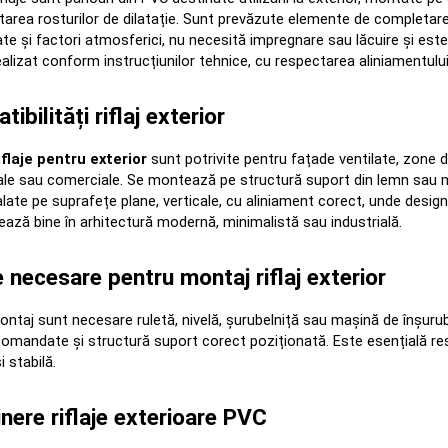
tarea rosturilor de dilatație. Sunt prevăzute elemente de completare, 
ate și factori atmosferici, nu necesită impregnare sau lăcuire și este s
ealizat conform instrucțiunilor tehnice, cu respectarea aliniamentului ș
ibilități riflaj exterior
iflaje pentru exterior
 sunt potrivite pentru fațade ventilate, zone de 
ale sau comerciale. Se montează pe structură suport din lemn sau met
alate pe suprafețe plane, verticale, cu aliniament corect, unde designul
ează bine în arhitectură modernă, minimalistă sau industrială.
 necesare pentru montaj riflaj exterior
ntaj sunt necesare ruletă, nivelă, șurubelniță sau mașină de înșurub
comandate și structură suport corect poziționată. Este esențială resp
i stabilă.
inere riflaje exterioare PVC