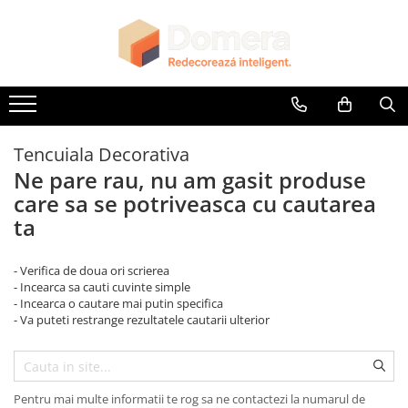
Parchet
Riflaje Decorative
Glafuri
Plinte, Plinte PVC, Plinte MDF
Accesorii
Lambriuri
Panouri Decorative
Parchet SPC
Riflaj exterior
Glafuri Interioare
Plinte PVC
Accesorii Lambriuri
Lambriuri PVC
Panouri Decorative SPC
Riflaje Interioare
Glafuri Exterioare
Plinte MDF Premium
Accesorii Riflaje Decorative
Lambriuri Premium
Panouri Decorative Premium
Accesorii Plinte
Accesorii Universale
Tencuiala Decorativa
Terminatii Plinta
Capac Glaf Interior
Ne pare rau, nu am gasit produse
Colt Exterior Plinta
care sa se potriveasca cu cautarea
Izolatie Parchet
Colt Interior Plinta
ta
Prag de trecere
Imbinare Plinta
Profile Decorative Fatada
- Verifica de doua ori scrierea
- Incearca sa cauti cuvinte simple
- Incearca o cautare mai putin specifica
- Va puteti restrange rezultatele cautarii ulterior
Pentru mai multe informatii te rog sa ne contactezi la numarul de