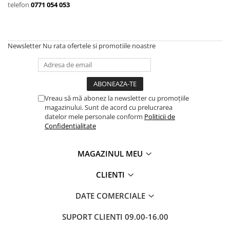
telefon
0771 054 053
Terminatii Plinta
Colt Exterior Plinta
Colt Interior Plinta
Imbinare Plinta
Newsletter
Nu rata ofertele si promotiile noastre
Accesorii
Accesorii Lambriuri
Accesorii Riflaje Decorative
Vreau să mă abonez la newsletter cu promoțiile
Accesorii Universale
magazinului. Sunt de acord cu prelucrarea
datelor mele personale conform
Politicii de
Capac Glaf Interior
Confidentialitate
Izolatie Parchet
Prag de trecere
MAGAZINUL MEU
Profile Decorative Fatada
CLIENTI
Lambriuri
DATE COMERCIALE
Lambriuri PVC
Lambriuri Premium
SUPORT CLIENTI
09.00-16.00
Panouri Decorative