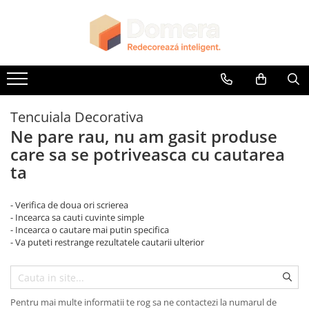
Toate Produsele
Parchet
Parchet SPC
Riflaje Decorative
Tencuiala Decorativa
Riflaj exterior
Ne pare rau, nu am gasit produse
care sa se potriveasca cu cautarea
Riflaje Interioare
ta
Glafuri
Glafuri Interioare
- Verifica de doua ori scrierea
Glafuri Exterioare
- Incearca sa cauti cuvinte simple
- Incearca o cautare mai putin specifica
Plinte, Plinte PVC, Plinte MDF
- Va puteti restrange rezultatele cautarii ulterior
Plinte PVC
Plinte MDF Premium
Accesorii Plinte
Pentru mai multe informatii te rog sa ne contactezi la numarul de