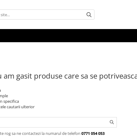
 am gasit produse care sa se potriveasc
a
imple
n specifica
ele cautarii ulterior
te rog sa ne contactezi la numarul de telefon
0771 054 053