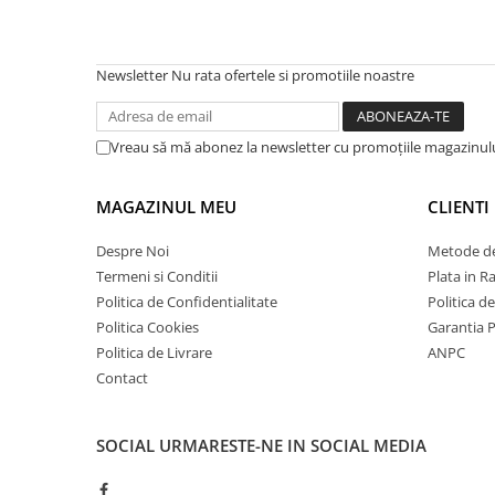
Terminatii Plinta
Colt Exterior Plinta
Colt Interior Plinta
Newsletter
Nu rata ofertele si promotiile noastre
Imbinare Plinta
Accesorii
Vreau să mă abonez la newsletter cu promoțiile magazinul
Accesorii Lambriuri
Accesorii Riflaje Decorative
MAGAZINUL MEU
CLIENTI
Accesorii Universale
Despre Noi
Metode de
Capac Glaf Interior
Termeni si Conditii
Plata in R
Izolatie Parchet
Politica de Confidentialitate
Politica d
Prag de trecere
Politica Cookies
Garantia 
Politica de Livrare
ANPC
Profile Decorative Fatada
Contact
Lambriuri
Lambriuri PVC
SOCIAL
URMARESTE-NE IN SOCIAL MEDIA
Lambriuri Premium
Panouri Decorative