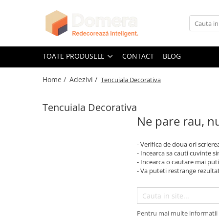
Toate Produsele
Parchet
TOATE PRODUSELE
CONTACT
BLOG
Parchet SPC
Home /
Adezivi /
Tencuiala Decorativa
Riflaje Decorative
Riflaj exterior
Tencuiala Decorativa
Riflaje Interioare
Ne pare rau, nu
Glafuri
Glafuri Interioare
- Verifica de doua ori scriere
Glafuri Exterioare
- Incearca sa cauti cuvinte s
- Incearca o cautare mai puti
Plinte, Plinte PVC, Plinte MDF
- Va puteti restrange rezultat
Plinte PVC
Plinte MDF Premium
Accesorii Plinte
Pentru mai multe informatii 