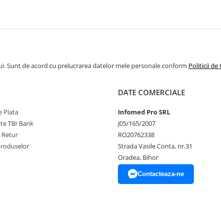
ui. Sunt de acord cu prelucrarea datelor mele personale conform
Politicii de
DATE COMERCIALE
 Plata
Infomed Pro SRL
ate TBI Bank
J05/165/2007
e Retur
RO20762338
Produselor
Strada Vasile Conta, nr.31
Oradea, Bihor
Contacteaza-ne