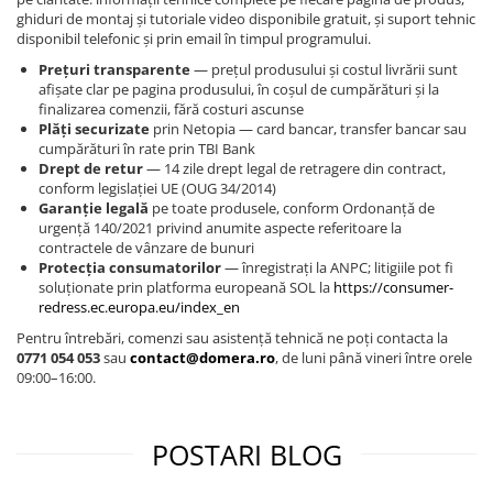
ghiduri de montaj și tutoriale video disponibile gratuit, și suport tehnic
disponibil telefonic și prin email în timpul programului.
Prețuri transparente
— prețul produsului și costul livrării sunt
afișate clar pe pagina produsului, în coșul de cumpărături și la
finalizarea comenzii, fără costuri ascunse
Plăți securizate
prin Netopia — card bancar, transfer bancar sau
cumpărături în rate prin TBI Bank
Drept de retur
— 14 zile drept legal de retragere din contract,
conform legislației UE (OUG 34/2014)
Garanție legală
pe toate produsele, conform Ordonanță de
urgență 140/2021 privind anumite aspecte referitoare la
contractele de vânzare de bunuri
Protecția consumatorilor
— înregistrați la ANPC; litigiile pot fi
soluționate prin platforma europeană SOL la
https://consumer-
redress.ec.europa.eu/index_en
Pentru întrebări, comenzi sau asistență tehnică ne poți contacta la
0771 054 053
sau
contact@domera.ro
, de luni până vineri între orele
09:00–16:00.
POSTARI BLOG