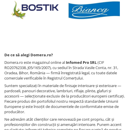
De ce să alegi Domera.ro?
Domera.ro este magazinul online al
Infomed Pro SRL
(CIF
RO20762338, J05/165/2007), cu sediul în Strada Vasile Conta, nr. 31,
Oradea, Bihor, România — firmă înregistrată legal, cu toate datele
comerciale verificabile în Registrul Comerțului.
Suntem specializați în materiale de finisaje interioare și exterioare —
pardoseli, panouri decorative, lambriuri, riflaje, plinte, glafuri și
accesorii — selecționate exclusiv de la producători europeni certificați.
Fiecare produs din portofoliul nostru respectă standardele Uniunii
Europene și este însoțit de documentele de conformitate emise de
producător.
Ne adresăm atât clienților care renovează pe cont propriu, cât și
profesioniștilor din construcții și amenajări interioare. Punem accent
pe claritate: informații tehnice complete pe fiecare pagină de produs,