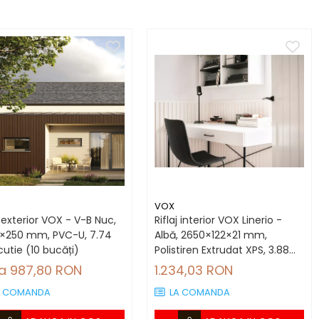
VOX
j exterior VOX - V-B Nuc,
Riflaj interior VOX Linerio -
×250 mm, PVC-U, 7.74
Albă, 2650×122×21 mm,
utie (10 bucăți)
Polistiren Extrudat XPS, 3.88
mp/cutie (12 bucăți)
la 987,80 RON
1.234,03 RON
A COMANDA
LA COMANDA