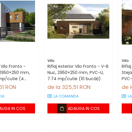
Vilo
Vilo
r Vilo Fronto -
Riflaj exterior Vilo Fronto - V-B
Rifla
 2950×250 mm,
Nuc, 2950×250 mm, PVC-U,
Stej
mp/cutie (4
7.74 mp/cutie (10 bucăți)
PVC-
bucă
,51 RON
de la 325,51 RON
de 
DA
LA COMANDA
L
AUGA IN COS
ADAUGA IN COS