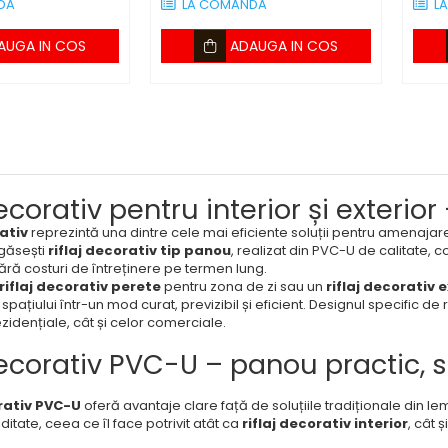
DA
LA COMANDA
L
AUGA IN COS
ADAUGA IN COS
decorativ pentru interior și exter
rativ
reprezintă una dintre cele mai eficiente soluții pentru amenajarea c
găsești
riflaj decorativ tip panou
, realizat din PVC-U de calitate, 
ără costuri de întreținere pe termen lung.
riflaj decorativ perete
pentru zona de zi sau un
riflaj decorativ 
pațiului într-un mod curat, previzibil și eficient. Designul specific de
rezidențiale, cât și celor comerciale.
decorativ PVC-U – panou practic, st
orativ PVC-U
oferă avantaje clare față de soluțiile tradiționale din le
ditate, ceea ce îl face potrivit atât ca
riflaj decorativ interior
, cât 