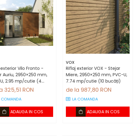
VOX
j exterior Vilo Fronto -
Riflaj exterior VOX - Stejar
ar Auriu, 2950×250 mm,
Miere, 2950×250 mm, PVC-U,
U, 2.95 mp/cutie (4
7.74 mp/cutie (10 bucăți)
ți)
la 325,51 RON
de la 987,80 RON
A COMANDA
LA COMANDA
ADAUGA IN COS
ADAUGA IN COS