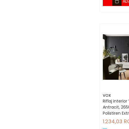
AD
VOX
Riflaj interio
Antracit, 26
Polistiren Ex
mp/cutie (12
1.234,03 