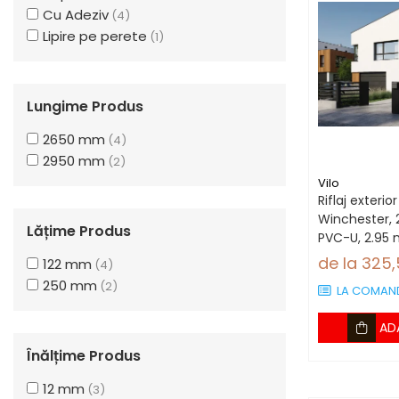
Cu Adeziv
(4)
Lipire pe perete
(1)
Lungime Produs
2650 mm
(4)
2950 mm
(2)
Vilo
Riflaj exterio
Winchester,
Lățime Produs
PVC-U, 2.95 
bucăți)
de la 325
122 mm
(4)
250 mm
(2)
LA COMAN
AD
Înălțime Produs
12 mm
(3)