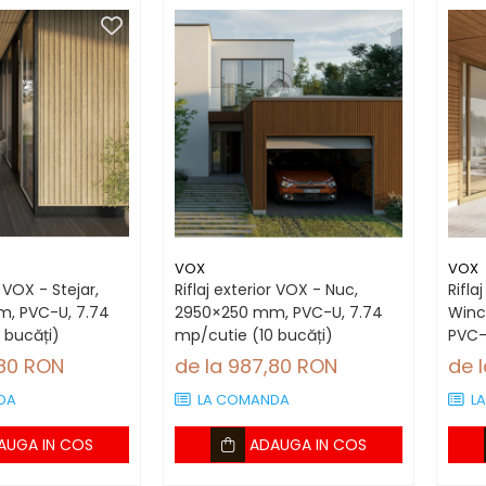
VOX
VOX
r VOX - Stejar,
Riflaj exterior VOX - Nuc,
Rifla
, PVC-U, 7.74
2950×250 mm, PVC-U, 7.74
Winc
 bucăți)
mp/cutie (10 bucăți)
PVC-
bucă
,80 RON
de la 987,80 RON
de 
DA
LA COMANDA
L
AUGA IN COS
ADAUGA IN COS