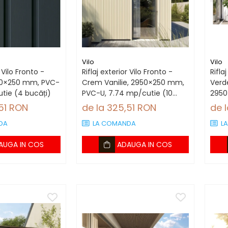
Vilo
Vilo
r Vilo Fronto -
Riflaj exterior Vilo Fronto -
Rifla
950×250 mm, PVC-
Crem Vanilie, 2950×250 mm,
Verde
utie (4 bucăți)
PVC-U, 7.74 mp/cutie (10
2950
bucăți)
mp/c
,51 RON
de la 325,51 RON
de 
DA
LA COMANDA
L
AUGA IN COS
ADAUGA IN COS