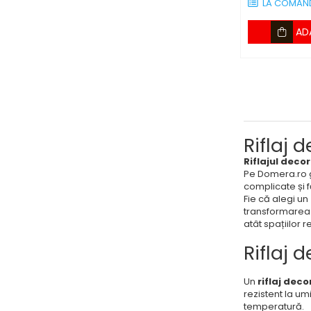
LA COMAN
AD
Riflaj 
Riflajul deco
Pe Domera.ro 
complicate și f
Fie că alegi un
transformarea s
atât spațiilor 
Riflaj 
Un
riflaj dec
rezistent la umi
temperatură.