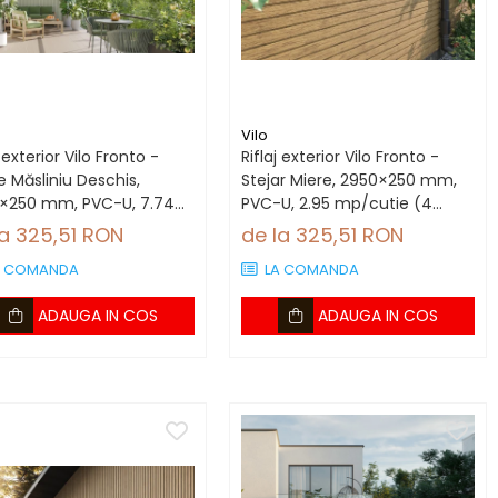
Vilo
j exterior Vilo Fronto -
Riflaj exterior Vilo Fronto -
 Măsliniu Deschis,
Stejar Miere, 2950×250 mm,
×250 mm, PVC-U, 7.74
PVC-U, 2.95 mp/cutie (4
utie (10 bucăți)
bucăți)
la 325,51 RON
de la 325,51 RON
A COMANDA
LA COMANDA
ADAUGA IN COS
ADAUGA IN COS