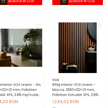
ADAUGA IN COS
ADAUGA IN COS
VOX
j interior VOX Linerio - Gri,
Riflaj interior VOX Linerio -
×122×21 mm, Polistiren
Mocca, 2650×122×21 mm,
udat XPS, 3.88 mp/cutie
Polistiren Extrudat XPS, 3.88
ucăți)
mp/cutie (12 bucăți)
34,03 RON
1.234,03 RON