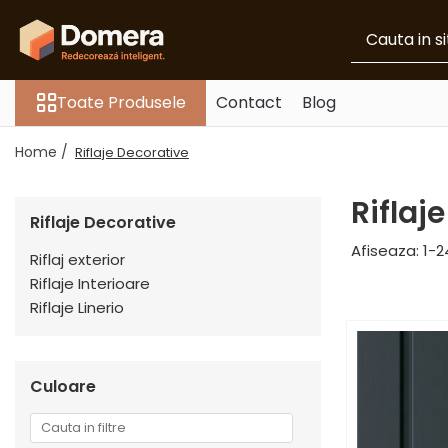
Toate Produsele
Toate Produsele
Contact
Blog
Parchet
Parchet SPC
Home /
Riflaje Decorative
Riflaje Decorative
Riflaj exterior
Riflaj
Riflaje Decorative
Riflaje Interioare
Afiseaza:
1-
2
Glafuri
Riflaj exterior
Riflaje Interioare
Glafuri Interioare
Riflaje Linerio
Glafuri Exterioare
Plinte, Plinte PVC, Plinte MDF
Plinte PVC
Culoare
Plinte MDF Premium
Accesorii Plinte