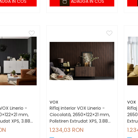
AUGA IN COS
ADAUGA IN COS
VOX
VOX
r VOX Linerio -
Riflaj interior VOX Linerio -
Rifla
50×122×21 mm,
Ciocolată, 2650×122×21 mm,
2650
trudat XPS, 3.88
Polistiren Extrudat XPS, 3.88
Extr
 bucăți)
mp/cutie (12 bucăți)
(12 b
RON
1.234,03 RON
1.2