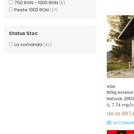
750 RON - 1000 RON
(5)
Peste 1000 RON
(27)
Status Stoc
La comanda
(42)
VOX
Riflaj exterio
Natural, 29
U, 7.74 mp/c
de la 987
LA COMAN