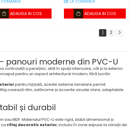
A COMANDA
LA COMANDA
ADAUGA IN COS
ADAUGA IN COS
1
2
ior – panouri moderne din PVC-U
ontrolată a pereților, atât în spații interioare, cât și la exterior.
conceput pentru un aspect arhitectural modern, fără lucrări
exterior
pentru fațadă, aceste sisteme lamelare permit
 riflaj creează ritm, adâncime și accente vizuale clare, adaptabile
abil și durabil
mn sau MDF. Materialul PVC-U este rigid, stabil dimensional și
și ca
riflaj decorativ exterior
, inclusiv în zone expuse la variații de