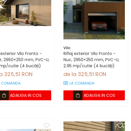
Vilo
j exterior Vilo Fronto -
Riflaj exterior Vilo Fronto -
ar, 2950×250 mm, PVC-U,
Nuc, 2950×250 mm, PVC-U,
 mp/cutie (4 bucăți)
2.95 mp/cutie (4 bucăți)
la 325,51 RON
de la 325,51 RON
A COMANDA
LA COMANDA
ADAUGA IN COS
ADAUGA IN COS