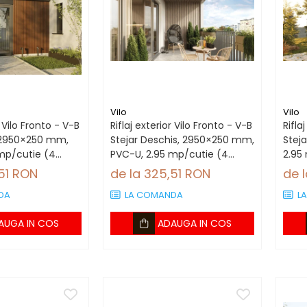
Vilo
Vilo
r Vilo Fronto - V-B
Riflaj exterior Vilo Fronto - V-B
Rifla
, 2950×250 mm,
Stejar Deschis, 2950×250 mm,
Stej
mp/cutie (4
PVC-U, 2.95 mp/cutie (4
2.95
bucăți)
,51 RON
de la 325,51 RON
de 
DA
LA COMANDA
L
AUGA IN COS
ADAUGA IN COS