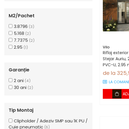
Lambriuri Premium
V-B Stejar Auriu
(1)
V-B Stejar Natural
(1)
Panouri Decorative
M2/pachet
Panouri Decorative SPC
Panouri Decorative
3.8796
(3)
Premium
5.168
(2)
7.7375
(2)
2.95
Vilo
(1)
Riflaj exterio
Stejar Auriu
PVC-U, 2.95 
Garanție
bucăți)
de la 325
2 ani
(4)
LA COMAN
30 ani
(2)
AD
Tip Montaj
Clipholder / Adeziv SMP sau 1K PU /
Cuie pneumatic
(6)