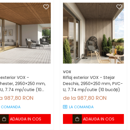
VOX
j exterior VOX -
Riflaj exterior VOX - Stejar
hester, 2950×250 mm,
Deschis, 2950×250 mm, PVC-
U, 7.74 mp/cutie (10
U, 7.74 mp/cutie (10 bucăți)
ți)
la 987,80 RON
de la 987,80 RON
A COMANDA
LA COMANDA
ADAUGA IN COS
ADAUGA IN COS