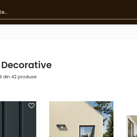
e Decorative
4
din
42
produse