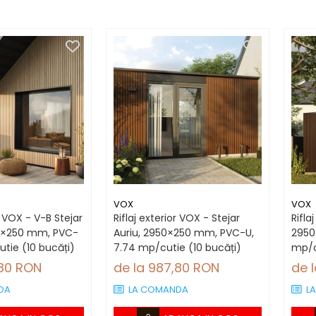
VOX
VOX
r VOX - V-B Stejar
Riflaj exterior VOX - Stejar
Rifla
50×250 mm, PVC-
Auriu, 2950×250 mm, PVC-U,
2950
utie (10 bucăți)
7.74 mp/cutie (10 bucăți)
mp/c
,80 RON
de la 987,80 RON
de 
DA
LA COMANDA
L