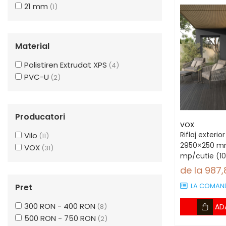
21 mm
(1)
Material
Polistiren Extrudat XPS
(4)
PVC-U
(2)
Producatori
VOX
Riflaj exterio
Vilo
(11)
2950×250 mm
VOX
(31)
mp/cutie (10
de la 987
LA COMAN
Pret
300 RON - 400 RON
(8)
AD
500 RON - 750 RON
(2)