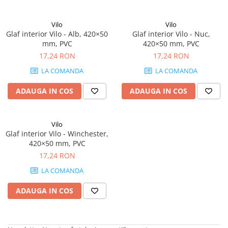
Terminatii Plinta
Colt Exterior Plinta
Vilo
Vilo
Colt Interior Plinta
Glaf interior Vilo - Alb, 420×50
Glaf interior Vilo - Nuc,
mm, PVC
420×50 mm, PVC
Imbinare Plinta
17,24 RON
17,24 RON
Accesorii
LA COMANDA
LA COMANDA
Accesorii Lambriuri
Accesorii Riflaje Decorative
ADAUGA IN COS
ADAUGA IN COS
Accesorii Universale
Capac Glaf Interior
Vilo
Glaf interior Vilo - Winchester,
Izolatie Parchet
420×50 mm, PVC
Prag de trecere
17,24 RON
Profile Decorative Fatada
LA COMANDA
Lambriuri
ADAUGA IN COS
Lambriuri PVC
Lambriuri Premium
Panouri Decorative