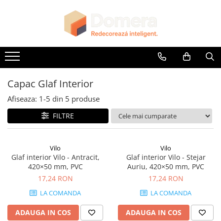
Toate Produsele
Parchet
Parchet SPC
Riflaje Decorative
Capac Glaf Interior
Riflaj exterior
Afiseaza:
1-
5
din
5
produse
Riflaje Interioare
FILTRE
Glafuri
Glafuri Interioare
Vilo
Vilo
Glafuri Exterioare
Glaf interior Vilo - Antracit,
Glaf interior Vilo - Stejar
420×50 mm, PVC
Auriu, 420×50 mm, PVC
Plinte, Plinte PVC, Plinte MDF
17,24 RON
17,24 RON
Plinte PVC
LA COMANDA
LA COMANDA
Plinte MDF Premium
Accesorii Plinte
ADAUGA IN COS
ADAUGA IN COS