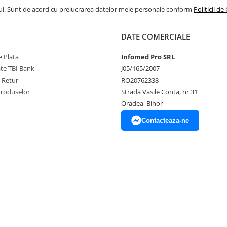
ui. Sunt de acord cu prelucrarea datelor mele personale conform
Politicii de
DATE COMERCIALE
 Plata
Infomed Pro SRL
ate TBI Bank
J05/165/2007
e Retur
RO20762338
Produselor
Strada Vasile Conta, nr.31
Oradea, Bihor
Contacteaza-ne