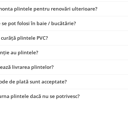
onta plintele pentru renovări ulterioare?
 se pot folosi în baie / bucătărie?
curăță plintele PVC?
nție au plintele?
ează livrarea plintelor?
de de plată sunt acceptate?
urna plintele dacă nu se potrivesc?