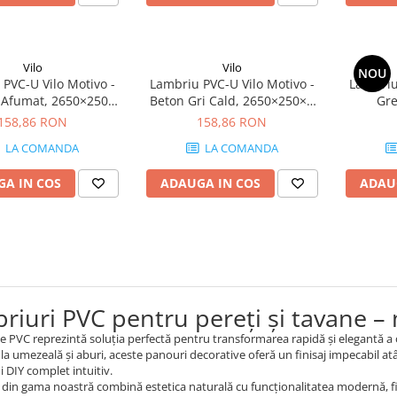
Vilo
Vilo
NOU
PVC-U Vilo Motivo -
Lambriu PVC-U Vilo Motivo -
Lambriu
 Afumat, 2650×250×8
Beton Gri Cald, 2650×250×8
Gre
 mp/cutie (4 bucăți)
mm, 2.65 mp/cutie (4 bucăți)
2650
158,86 RON
158,86 RON
mp/
LA COMANDA
LA COMANDA
A IN COS
ADAUGA IN COS
ADAU
riuri PVC pentru pereți și tavane –
e PVC reprezintă soluția perfectă pentru transformarea rapidă și elegantă a 
 la umezeală și aburi, aceste panouri decorative oferă un finisaj impecabil atâ
 DIY complet intuitiv.
din gama noastră combină estetica naturală cu funcționalitatea modernă, fiin