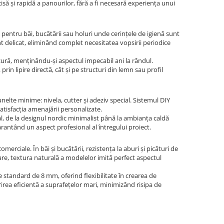
ă și rapidă a panourilor, fără a fi necesară experiența unui
 pentru băi, bucătării sau holuri unde cerințele de igienă sunt
t delicat, eliminând complet necesitatea vopsirii periodice
zură, menținându-și aspectul impecabil ani la rândul.
rin lipire directă, cât și pe structuri din lemn sau profil
elte minime: nivela, cutter și adeziv special. Sistemul DIY
tisfacția amenajării personalizate.
ral, de la designul nordic minimalist până la ambianța caldă
 garantând un aspect profesional al întregului proiect.
omerciale. În băi și bucătării, rezistența la aburi și picături de
are, textura naturală a modelelor imită perfect aspectul
tandard de 8 mm, oferind flexibilitate în crearea de
rirea eficientă a suprafețelor mari, minimizând risipa de