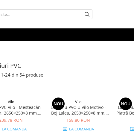
uri PVC
1-
24
din
54
produse
Vilo
Vilo
NOU
NOU
PVC Vilo - Mesteacăn
Lambriu PVC-U Vilo Motivo -
Lambriu
n, 2650×250×8 mm,
Bej Lalea, 2650×250×8 mm,
Piatră B
p/cutie (4 bucăți)
2.65 mp/cutie (4 bucăți)
mm, 2.65
239,78 RON
158,80 RON
LA COMANDA
LA COMANDA