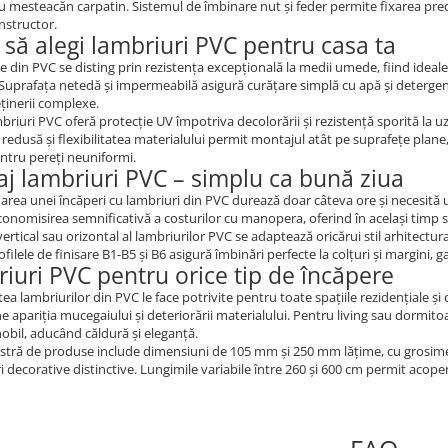
mesteacăn carpatin. Sistemul de îmbinare nut și feder permite fixarea precis
nstructor.
 să alegi lambriuri PVC pentru casa ta
e din PVC se disting prin rezistența excepțională la medii umede, fiind ideale
 Suprafața netedă și impermeabilă asigură curățare simplă cu apă și detergen
eținerii complexe.
briuri PVC oferă protecție UV împotriva decolorării și rezistență sporită la u
redusă și flexibilitatea materialului permit montajul atât pe suprafețe plane, p
ntru pereți neuniformi.
j lambriuri PVC – simplu ca bună ziua
rea unei încăperi cu lambriuri din PVC durează doar câteva ore și necesită un
onomisirea semnificativă a costurilor cu manopera, oferind în același timp sa
ertical sau orizontal al lambriurilor PVC se adaptează oricărui stil arhitectu
rofilele de finisare B1-B5 și B6 asigură îmbinări perfecte la colțuri și margini,
iuri PVC pentru orice tip de încăpere
tea lambriurilor din PVC le face potrivite pentru toate spațiile rezidențiale și c
e apariția mucegaiului și deteriorării materialului. Pentru living sau dormito
obil, aducând căldură și eleganță.
ră de produse include dimensiuni de 105 mm și 250 mm lățime, cu grosime s
i decorative distinctive. Lungimile variabile între 260 și 600 cm permit acope