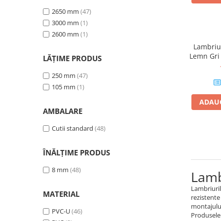
Ardezie Maro
(1)
2650 mm
(47)
Gri Twine
(1)
3000 mm
(1)
Pădure de Beton
(1)
2600 mm
(1)
Gri Askot
(1)
Lambriu 
Lemn Gri
(1)
Lemn Gri
LĂȚIME PRODUS
mm, 2.65
Cărămidă Stradală
(1)
250 mm
(47)
Lemn Maro Cafea
(1)
105 mm
(1)
Bej Lalea
(1)
Alb
(1)
ADAUG
AMBALARE
Cutii standard
(48)
ÎNĂLȚIME PRODUS
8 mm
(48)
Lamb
Lambriuril
MATERIAL
rezistente
montajului
PVC-U
(46)
Produsele 