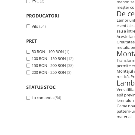
PVC
(2)
mahon sau 
meșter co
De ce
PRODUCATORI
Lambriuril
esențiale.
Vilo
(54)
sau a într
Aceste lam
PRET
Greutatea 
metalic pe
50 RON - 100 RON
(1)
Monta
100 RON - 150 RON
(12)
Transforma
150 RON - 200 RON
(38)
permite ec
Montajul v
200 RON - 250 RON
(3)
rustică. P
Lambr
STATUS STOC
Versatilita
apă previn
La comanda
(54)
lemnului n
Gama noast
pattern-ur
material.