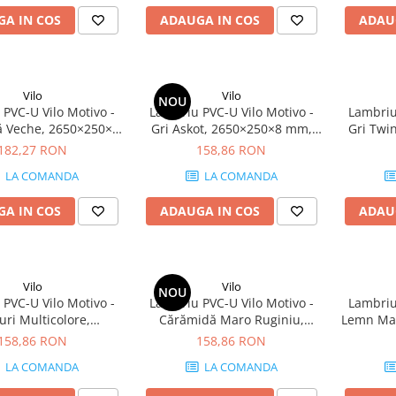
A IN COS
ADAUGA IN COS
ADAU
Vilo
Vilo
NOU
PVC-U Vilo Motivo -
Lambriu PVC-U Vilo Motivo -
Lambriu
 Veche, 2650×250×8
Gri Askot, 2650×250×8 mm,
Gri Twi
 mp/cutie (4 bucăți)
2.65 mp/cutie (4 bucăți)
2.65 m
182,27 RON
158,86 RON
LA COMANDA
LA COMANDA
A IN COS
ADAUGA IN COS
ADAU
Vilo
Vilo
NOU
PVC-U Vilo Motivo -
Lambriu PVC-U Vilo Motivo -
Lambriu
ri Multicolore,
Cărămidă Maro Ruginiu,
Lemn Mar
×250×8 mm, 2.65
2650×250×8 mm, 2.65
mm, 2.65
158,86 RON
158,86 RON
cutie (4 bucăți)
mp/cutie (4 bucăți)
LA COMANDA
LA COMANDA