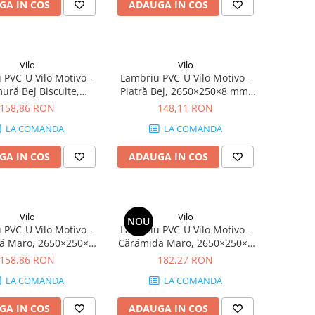
GA IN COS
ADAUGA IN COS
Vilo
Vilo
 PVC-U Vilo Motivo -
Lambriu PVC-U Vilo Motivo -
ră Bej Biscuite,
Piatră Bej, 2650×250×8 mm,
×250×8 mm, 2.65
2.65 mp/cutie (4 bucăți)
158,86 RON
148,11 RON
cutie (4 bucăți)
LA COMANDA
LA COMANDA
GA IN COS
ADAUGA IN COS
Vilo
Vilo
NOU
 PVC-U Vilo Motivo -
Lambriu PVC-U Vilo Motivo -
 Maro, 2650×250×8
Cărămidă Maro, 2650×250×8
 mp/cutie (4 bucăți)
mm, 2.65 mp/cutie (4 bucăți)
158,86 RON
182,27 RON
LA COMANDA
LA COMANDA
GA IN COS
ADAUGA IN COS