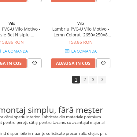
Vilo
Vilo
 PVC-U Vilo Motivo -
Lambriu PVC-U Vilo Motivo -
sie Bej Nisipiu,
Lemn Colorat, 2650×250×8
×250×8 mm, 2.65
mm, 2.65 mp/cutie (4 bucăți)
158,86 RON
158,86 RON
cutie (4 bucăți)
LA COMANDA
LA COMANDA
GA IN COS
ADAUGA IN COS
1
2
3
 montaj simplu, fără meșter
oricărui spațiu interior. Fabricate din materiale premium
t pentru pereți, cât și pentru tavane, cu avantajul major al
d disponibile în nuanțe sofisticate precum alb, stejar, pin,