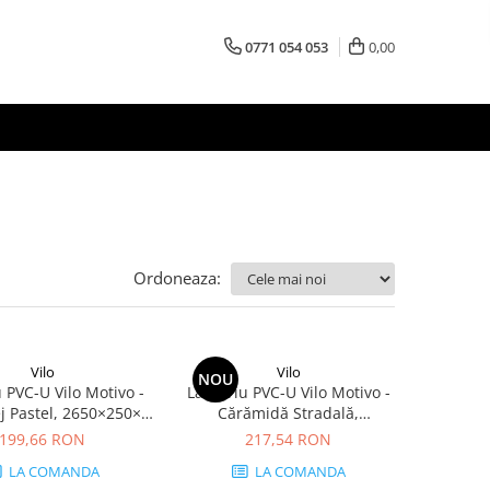
0771 054 053
0,00
Ordoneaza:
Vilo
Vilo
NOU
 PVC-U Vilo Motivo -
Lambriu PVC-U Vilo Motivo -
ej Pastel, 2650×250×8
Cărămidă Stradală,
 mp/cutie (4 bucăți)
2650×250×8 mm, 2.65
199,66 RON
217,54 RON
mp/cutie (4 bucăți)
LA COMANDA
LA COMANDA