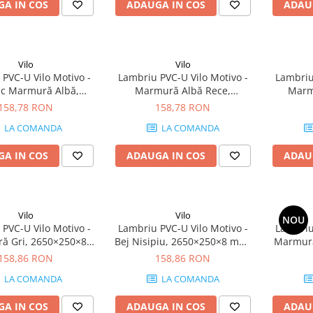
A IN COS
ADAUGA IN COS
ADAU
Vilo
Vilo
PVC-U Vilo Motivo -
Lambriu PVC-U Vilo Motivo -
Lambriu
c Marmură Albă,
Marmură Albă Rece,
Marmu
×250×8 mm, 2.65
2650×250×8 mm, 2.65
2650
158,78 RON
158,78 RON
cutie (4 bucăți)
mp/cutie (4 bucăți)
mp/
LA COMANDA
LA COMANDA
A IN COS
ADAUGA IN COS
ADAU
Vilo
Vilo
NOU
PVC-U Vilo Motivo -
Lambriu PVC-U Vilo Motivo -
Lambriu
ă Gri, 2650×250×8
Bej Nisipiu, 2650×250×8 mm,
Marmură
 mp/cutie (4 bucăți)
2.65 mp/cutie (4 bucăți)
mm, 2.65
158,86 RON
158,86 RON
LA COMANDA
LA COMANDA
A IN COS
ADAUGA IN COS
ADAU