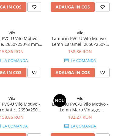
GA IN COS
ADAUGA IN COS
Vilo
Vilo
 PVC-U Vilo Motivo -
Lambriu PVC-U Vilo Motivo -
ne, 2650×250×8 mm,
Lemn Caramel, 2650×250×8
p/cutie (4 bucăți)
mm, 2.65 mp/cutie (4 bucăți)
158,86 RON
158,86 RON
LA COMANDA
LA COMANDA
GA IN COS
ADAUGA IN COS
Vilo
Vilo
NOU
 PVC-U Vilo Motivo -
Lambriu PVC-U Vilo Motivo -
o Antic, 2650×250×8
Lemn Maro Vintage,
 mp/cutie (4 bucăți)
2650×250×8 mm, 2.65
158,86 RON
182,27 RON
mp/cutie (4 bucăți)
LA COMANDA
LA COMANDA