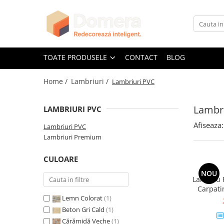
Toate Produsele
Parchet
TOATE PRODUSELE
CONTACT
BLOG
Parchet SPC
Home /
Lambriuri /
Lambriuri PVC
Riflaje Decorative
Riflaj exterior
Lambri
LAMBRIURI PVC
Riflaje Interioare
Afiseaza:
Glafuri
Lambriuri PVC
Lambriuri Premium
Glafuri Interioare
Glafuri Exterioare
CULOARE
Plinte, Plinte PVC, Plinte MDF
NOU
Lambriu 
Plinte PVC
Carpati
Lemn Colorat
(1)
2.65 m
Plinte MDF Premium
Beton Gri Cald
(1)
Accesorii Plinte
Cărămidă Veche
(1)