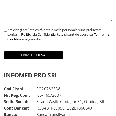
Am citit și am înțeles că datele mele personale sunt prelucrate
conform
Politicii de Confidentialitate
și sunt de acord cu
Termenii si
conditiile
magazinului.
INFOMED PRO SRL
Cod Fiscal:
RO20762338
Nr. Reg. Com:
J05/165/2007
Sediu Social:
Strada Vasile Conta, nr.31, Oradea, Bihor
Cont Bancar:
RO34BTRL00501202E18606XX
Banca:
Banca Transilvania