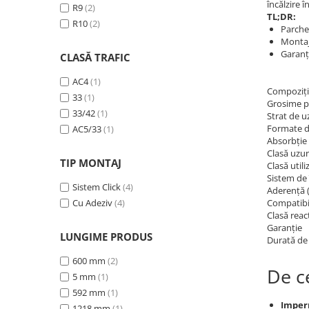
încălzire 
R9
(2)
TL;DR:
R10
(2)
Parchet
Montaj 
Garanți
CLASĂ TRAFIC
AC4
(1)
Compoziți
33
(1)
Grosime p
33/42
(1)
Strat de u
Formate d
AC5/33
(1)
Absorbție
Clasă uzu
TIP MONTAJ
Clasă util
Sistem de
Sistem Click
(4)
Aderență 
Cu Adeziv
(4)
Compatibil
Clasă reacț
Garanție
LUNGIME PRODUS
Durată de 
600 mm
(2)
De c
5 mm
(1)
592 mm
(1)
Imper
1218 mm
(1)