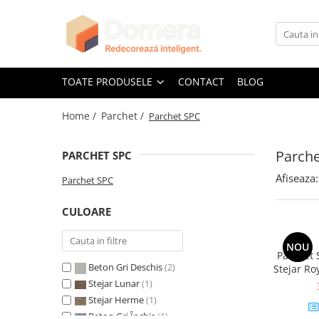
Toate Produsele
Parchet
TOATE PRODUSELE
CONTACT
BLOG
Parchet SPC
Home /
Parchet /
Parchet SPC
Riflaje Decorative
Riflaj exterior
Parch
PARCHET SPC
Riflaje Interioare
Afiseaza:
Glafuri
Parchet SPC
Glafuri Interioare
CULOARE
Glafuri Exterioare
Plinte, Plinte PVC, Plinte MDF
NOU
Parchet 
Plinte PVC
Beton Gri Deschis
(2)
Stejar R
antid
Plinte MDF Premium
Stejar Lunar
(1)
mp/
Stejar Herme
(1)
Accesorii Plinte
Beton Gri Închis
(1)