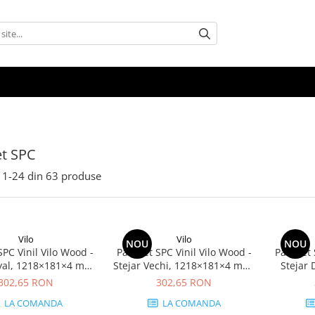
et SPC
1-
24
din
63
produse
Vilo
Vilo
NOU
NOU
SPC Vinil Vilo Wood -
Parchet SPC Vinil Vilo Wood -
Parchet 
oyal, 1218×181×4 mm,
Stejar Vechi, 1218×181×4 mm,
Stejar 
erapant R9, 2.42
antiderapant R9, 2.42
mm, ant
302,65 RON
302,65 RON
cutie (11 plăci)
mp/cutie (11 plăci)
mp/
LA COMANDA
LA COMANDA