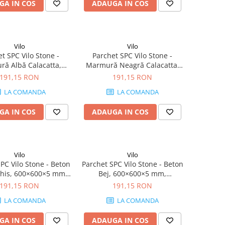
GA IN COS
ADAUGA IN COS
Vilo
Vilo
t SPC Vilo Stone -
Parchet SPC Vilo Stone -
ă Albă Calacatta,
Marmură Neagră Calacatta,
×5 mm, antiderapant
600×600×5 mm, antiderapant
191,15 RON
191,15 RON
4 mp/cutie (4 plăci)
R10, 1.44 mp/cutie (4 plăci)
LA COMANDA
LA COMANDA
GA IN COS
ADAUGA IN COS
Vilo
Vilo
PC Vilo Stone - Beton
Parchet SPC Vilo Stone - Beton
chis, 600×600×5 mm,
Bej, 600×600×5 mm,
erapant R10, 1.44
antiderapant R10, 1.44
191,15 RON
191,15 RON
cutie (4 plăci)
mp/cutie (4 plăci)
LA COMANDA
LA COMANDA
GA IN COS
ADAUGA IN COS