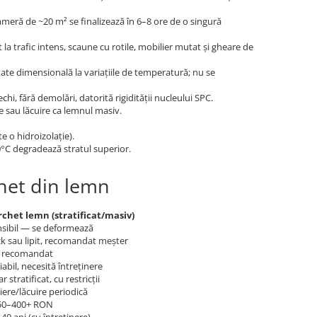
cameră de ~20 m² se finalizează în 6–8 ore de o singură
la trafic intens, scaune cu rotile, mobilier mutat și gheare de
ate dimensională la variațiile de temperatură; nu se
hi, fără demolări, datorită rigidității nucleului SPC.
e sau lăcuire ca lemnul masiv.
e o hidroizolație).
0°C degradează stratul superior.
chet din lemn
rchet lemn (stratificat/masiv)
sibil — se deformează
ck sau lipit, recomandat meșter
 recomandat
iabil, necesită întreținere
r stratificat, cu restricții
iere/lăcuire periodică
50–400+ RON