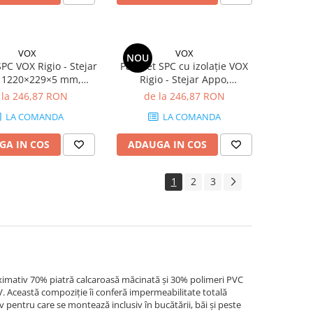
VOX
VOX
NOU
PC VOX Rigio - Stejar
Parchet SPC cu izolație VOX
, 1220×229×5 mm,
Rigio - Stejar Appo,
derapant R9, 2.23
1220×229×6.5 mm,
 la 246,87 RON
de la 246,87 RON
cutie (8 plăci)
antiderapant R9, 2.23
LA COMANDA
LA COMANDA
mp/cutie (8 plăci)
GA IN COS
ADAUGA IN COS
1
2
3
imativ 70% piatră calcaroasă măcinată și 30% polimeri PVC
UV. Această compoziție îi conferă impermeabilitate totală
v pentru care se montează inclusiv în bucătării, băi și peste