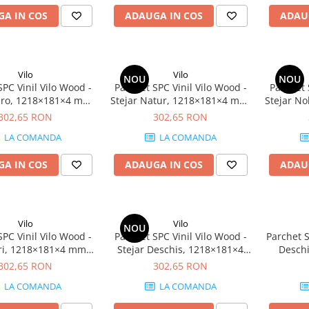
A IN COS
ADAUGA IN COS
ADAU
Vilo
Vilo
NOU
NOU
SPC Vinil Vilo Wood -
Parchet SPC Vinil Vilo Wood -
Parchet 
aro, 1218×181×4 mm,
Stejar Natur, 1218×181×4 mm,
Stejar N
erapant R9, 2.42
antiderapant R9, 2.42
anti
302,65 RON
302,65 RON
cutie (11 plăci)
mp/cutie (11 plăci)
mp/
LA COMANDA
LA COMANDA
A IN COS
ADAUGA IN COS
ADAU
Vilo
Vilo
NOU
SPC Vinil Vilo Wood -
Parchet SPC Vinil Vilo Wood -
Parchet S
Gri, 1218×181×4 mm,
Stejar Deschis, 1218×181×4
Desch
erapant R9, 2.42
mm, antiderapant R9, 2.42
antid
302,65 RON
302,65 RON
cutie (11 plăci)
mp/cutie (11 plăci)
mp/
LA COMANDA
LA COMANDA