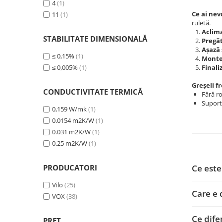
4
(1)
Ce ai nev
11
(1)
ruletă.
Aclim
STABILITATE DIMENSIONALĂ
Pregă
Așază
≤ 0,15%
(1)
Monte
≤ 0,005%
(1)
Finali
Greșeli f
CONDUCTIVITATE TERMICĂ
Fără r
Suport 
0,159 W/mk
(1)
0.0154 m2K/W
(1)
0.031 m2K/W
(1)
0.25 m2K/W
(1)
PRODUCATORI
Ce este
Vilo
(25)
Care e 
VOX
(38)
Ce dife
PRET