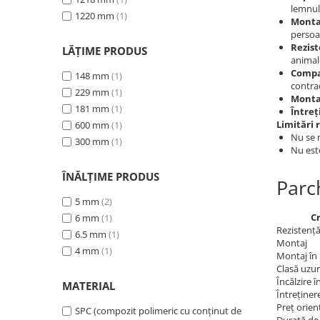
lemnul
1220 mm
(1)
Monta
persoa
Rezist
LĂȚIME PRODUS
animal
Compat
148 mm
(1)
contrac
229 mm
(1)
Montaj
181 mm
(1)
Între
Limitări 
600 mm
(1)
Nu se r
300 mm
(1)
Nu est
ÎNĂLȚIME PRODUS
Parc
5 mm
(2)
Cr
6 mm
(1)
Rezistență
6.5 mm
(1)
Montaj
4 mm
(1)
Montaj în 
Clasă uzu
Încălzire 
MATERIAL
Întreținer
Preț orien
SPC (compozit polimeric cu conținut de