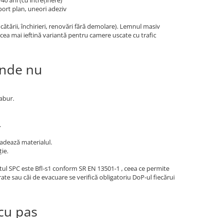
40 ani (cu întreținere)
ort plan, uneori adeziv
ătării, închirieri, renovări fără demolare). Lemnul masiv
cea mai ieftină variantă pentru camere uscate cu trafic
unde nu
abur.
.
adează materialul.
ie.
etul SPC este Bfl-s1 conform SR EN 13501-1 , ceea ce permite
erate sau căi de evacuare se verifică obligatoriu DoP-ul fiecărui
cu pas