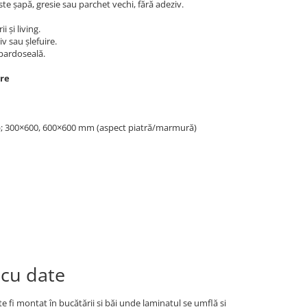
este șapă, gresie sau parchet vechi, fără adeziv.
 și living.
v sau șlefuire.
 pardoseală.
re
; 300×600, 600×600 mm (aspect piatră/marmură)
 cu date
fi montat în bucătării și băi unde laminatul se umflă și