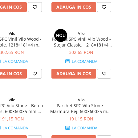
GA IN COS
ADAUGA IN COS
Vilo
Vilo
NOU
SPC Vinil Vilo Wood -
Parchet SPC Vinil Vilo Wood -
oble, 1218×181×4 mm,
Stejar Classic, 1218×181×4
derapant R9, 2.42
mm, antiderapant R9, 2.42
302,65 RON
302,65 RON
cutie (11 plăci)
mp/cutie (11 plăci)
LA COMANDA
LA COMANDA
GA IN COS
ADAUGA IN COS
Vilo
Vilo
PC Vilo Stone - Beton
Parchet SPC Vilo Stone -
is, 600×600×5 mm,
Marmură Bej, 600×600×5 mm,
erapant R10, 1.44
antiderapant R10, 1.44
191,15 RON
191,15 RON
cutie (4 plăci)
mp/cutie (4 plăci)
LA COMANDA
LA COMANDA