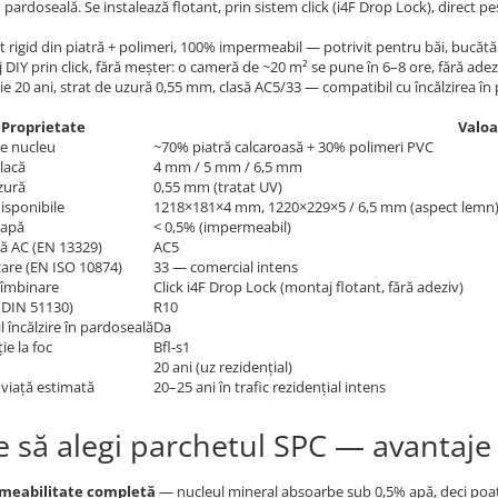
în pardoseală. Se instalează flotant, prin sistem click (i4F Drop Lock), direct p
 rigid din piatră + polimeri, 100% impermeabil — potrivit pentru băi, bucătării
DIY prin click, fără meșter: o cameră de ~20 m² se pune în 6–8 ore, fără adezi
e 20 ani, strat de uzură 0,55 mm, clasă AC5/33 — compatibil cu încălzirea în
Proprietate
Valoa
e nucleu
~70% piatră calcaroasă + 30% polimeri PVC
lacă
4 mm / 5 mm / 6,5 mm
zură
0,55 mm (tratat UV)
isponibile
1218×181×4 mm, 1220×229×5 / 6,5 mm (aspect lemn)
 apă
< 0,5% (impermeabil)
ră AC (EN 13329)
AC5
izare (EN ISO 10874)
33 — comercial intens
 îmbinare
Click i4F Drop Lock (montaj flotant, fără adeziv)
(DIN 51130)
R10
 încălzire în pardoseală
Da
ie la foc
Bfl-s1
20 ani (uz rezidențial)
viață estimată
20–25 ani în trafic rezidențial intens
e să alegi parchetul SPC — avantaje
meabilitate completă
— nucleul mineral absoarbe sub 0,5% apă, deci poate 