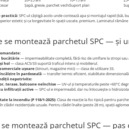
viață
20–25 ani
10–15 ani
25–
cesar
Șapă, gresie, parchet vechi
Suport plan
Sup
 practică:
SPC-ul câștigă acolo unde contează apa și montajul rapid (băi, buc
erior estetic și ca longevitate în spații uscate, premium. Laminatul rămâne 
 se montează parchetul SPC — și 
ecomandate:
i bucătărie
— impermeabilitate completă, fără risc de umflare la stropi sau 
și hol
— clasa AC5/33 suportă traficul intens și mobilierul.
 comerciale ușoare
(birouri, magazine mici) — clasa de utilizare 33.
încălzire în pardoseală
— transfer termic eficient, stabilitate dimensională
ndiții nepotrivite:
or, terase, balcoane neînchise
— UV-ul și temperaturile peste +60°C degr
u infiltrații active
— SPC-ul e impermeabil, dar nu înlocuiește o hidroizolaț
ate la incendiu (P 118/1-2025):
Clasa de reacție la foc tipică pentru parch
 în clădiri rezidențiale uzuale. Pentru clădiri înalte (peste 28 m), spații aglom
se montează parchetul SPC — pas 