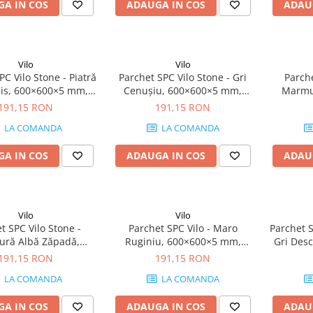
A IN COS
ADAUGA IN COS
ADAU
Vilo
Vilo
PC Vilo Stone - Piatră
Parchet SPC Vilo Stone - Gri
Parche
his, 600×600×5 mm,
Cenușiu, 600×600×5 mm,
Marmur
erapant R10, 1.44
antiderapant R10, 1.44
600×600
191,15 RON
191,15 RON
cutie (4 plăci)
mp/cutie (4 plăci)
R10, 1.4
LA COMANDA
LA COMANDA
A IN COS
ADAUGA IN COS
ADAU
Vilo
Vilo
t SPC Vilo Stone -
Parchet SPC Vilo - Maro
Parchet S
ră Albă Zăpadă,
Ruginiu, 600×600×5 mm,
Gri Des
 mm, antiderapant
antiderapant R10, 1.44
antid
191,15 RON
191,15 RON
4 mp/cutie (4 plăci)
mp/cutie (4 plăci)
mp/
LA COMANDA
LA COMANDA
A IN COS
ADAUGA IN COS
ADAU