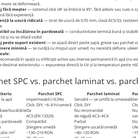
 masiv se deformează.
j fără meșter
— sistemul click i4F se îmbină la 45°, fără adeziv sau cuie; o 
nă fără experiență.
ență la uzură ridicată
— strat de uzură de 0,55 mm, clasă AC5/33, rezistent 
e.
ibil cu încălzirea în pardoseală
— conductivitate termică bună și stabilit
tă și nu se dilată vizibil.
 peste suport existent
— se așază direct peste șapă, gresie sau parchet vec
ținere minimă
— se curăță cu mopul ușor umed; nu necesită șlefuire, uleier
reale:
ecomandă în spații cu infiltrații active sau imersie permanentă în apă (nu est
e destinat exteriorului — expunerea directă la UV și la temperaturi peste +6
het SPC vs. parchet laminat vs. par
iteriu
Parchet SPC
Parchet laminat
Pa
 la apă
Impermeabil (<0,5%)
Sensibil — se umflă la umezeală
Sen
Click, DIY, ~6–8 h/cameră
Click, DIY
Cli
baie/bucătărie
Da
Nu recomandat
Nu
ră
AC5 (EN 13329)
de regulă AC3–AC4
var
în pardoseală
Compatibil
Parțial
Doa
e
Ștergere umedă
Ștergere uscată/umedă
Ule
tativ /m²
~130–210 RON
~40–120 RON
~1