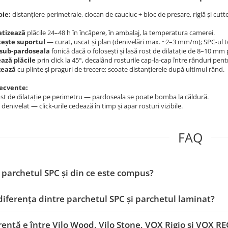
oie:
distanțiere perimetrale, ciocan de cauciuc + bloc de presare, riglă și cutte
atizează
plăcile 24–48 h în încăpere, în ambalaj, la temperatura camerei.
tește suportul
— curat, uscat și plan (denivelări max. ~2–3 mm/m); SPC-ul to
 sub-pardoseala
fonică dacă o folosești și lasă rost de dilatație de 8–10 mm
ază plăcile
prin click la 45°, decalând rosturile cap-la-cap între rânduri pentr
zează
cu plinte și praguri de trecere; scoate distanțierele după ultimul rând.
recvente:
ost de dilatație pe perimetru — pardoseala se poate bomba la căldură.
denivelat — click-urile cedează în timp și apar rosturi vizibile.
FAQ
 parchetul SPC și din ce este compus?
diferența dintre parchetul SPC și parchetul laminat?
rență e între Vilo Wood, Vilo Stone, VOX Rigio și VOX R