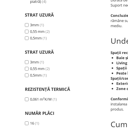
Durată de 
piatră)
(4)
Suport ne
STRAT UZURĂ
Concluzie
rămâne sup
3mm
(1)
mediu.
0,55 mm
(2)
0,5mm
(1)
Unde
STRAT UZURĂ
Spații r
Baie ș
3mm
(1)
Living 
Spații
0,55 mm
(2)
Peste 
0,5mm
(1)
Spații/co
Exteri
Zone c
REZISTENȚĂ TERMICĂ
Conformit
0,061 m²K/W
(1)
instalarea
produs.
NUMĂR PLĂCI
Cum 
16
(1)