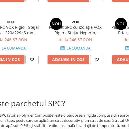
VOX
VOX
NOU
NOU
PC VOX Rigio - Stejar
Parchet SPC cu izolație VOX
Parchet S
o, 1220×229×5 mm,
Rigio - Stejar Hyperio,
Priar
erapant R9, 2.23
1220×229×6.5 mm,
anti
 la 246,87 RON
de la 246,87 RON
de
cutie (8 plăci)
antiderapant R9, 2.23
mp/
LA COMANDA
LA COMANDA
mp/cutie (8 plăci)
A IN COS
ADAUGA IN COS
ADAU
ste parchetul SPC?
 SPC (Stone Polymer Composite) este o pardoseală rigidă compusă din aprox
densitate, peste care se aplică un strat decorativ și un strat de uzură tratat 
 de apă sub 0,5%) și stabilitate dimensională la variații de temperatură, moti