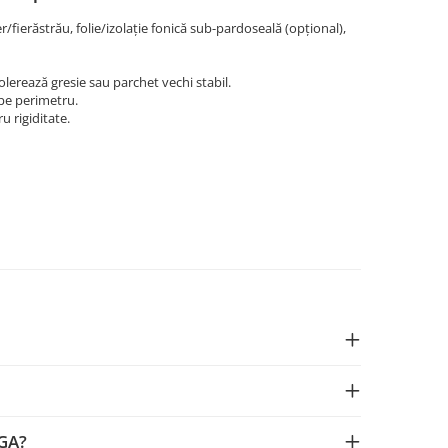
r/fierăstrău, folie/izolație fonică sub-pardoseală (opțional),
lerează gresie sau parchet vechi stabil.
 pe perimetru.
u rigiditate.
EGA?