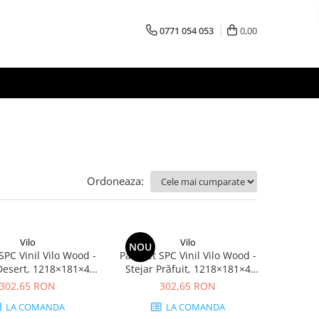
0771 054 053
0,00
Ordoneaza:
Vilo
Vilo
NOU
SPC Vinil Vilo Wood -
Parchet SPC Vinil Vilo Wood -
Desert, 1218×181×4
Stejar Prăfuit, 1218×181×4
iderapant R9, 2.42
mm, antiderapant R9, 2.42
302,65 RON
302,65 RON
cutie (11 plăci)
mp/cutie (11 plăci)
LA COMANDA
LA COMANDA