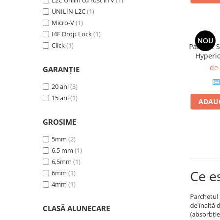
L2C Unilin cu rost în V
(1)
Stejar Maro Castaniu
(1)
UNILIN L2C
(1)
Stejar Euris
(1)
Micro-V
(1)
Stejar Deschis
(1)
I4F Drop Lock
(1)
NOU
Stejar Royal
(1)
Click
(1)
Parchet S
Hyperi
antid
de
GARANȚIE
mp/
20 ani
(3)
15 ani
(1)
ADAUG
GROSIME
5mm
(2)
6.5 mm
(1)
6,5mm
(1)
Ce e
6mm
(1)
4mm
(1)
Parchetul
de înaltă 
CLASĂ ALUNECARE
(absorbție