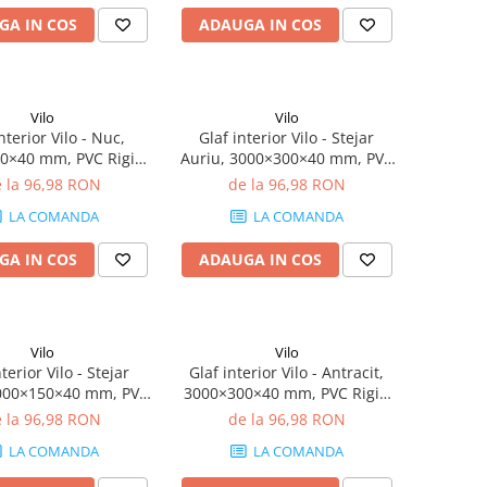
GA IN COS
ADAUGA IN COS
Vilo
Vilo
nterior Vilo - Nuc,
Glaf interior Vilo - Stejar
0×40 mm, PVC Rigid
Auriu, 3000×300×40 mm, PVC
(0.45 mp)
Rigid (1.8 mp)
 la 96,98 RON
de la 96,98 RON
LA COMANDA
LA COMANDA
GA IN COS
ADAUGA IN COS
Vilo
Vilo
terior Vilo - Stejar
Glaf interior Vilo - Antracit,
3000×150×40 mm, PVC
3000×300×40 mm, PVC Rigid
igid (0.45 mp)
(1.8 mp)
 la 96,98 RON
de la 96,98 RON
LA COMANDA
LA COMANDA