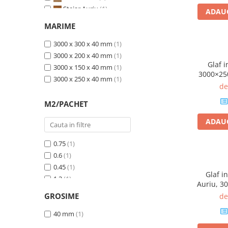
Terminatii Plinta
Stejar Auriu
(1)
ADAUG
Colt Exterior Plinta
Nuc
(1)
MARIME
Colt Interior Plinta
Alb
(1)
3000 x 300 x 40 mm
(1)
Imbinare Plinta
3000 x 200 x 40 mm
(1)
Accesorii
Glaf i
3000 x 150 x 40 mm
(1)
Accesorii Lambriuri
3000×25
3000 x 250 x 40 mm
(1)
de
Accesorii Riflaje Decorative
Accesorii Universale
M2/PACHET
Capac Glaf Interior
ADAUG
Izolatie Parchet
0.75
(1)
Prag de trecere
0.6
(1)
Profile Decorative Fatada
0.45
(1)
Glaf in
1.2
(1)
Lambriuri
Auriu, 3
1.5
(1)
Ri
Lambriuri PVC
GROSIME
de
1.8
(1)
Lambriuri Premium
0.9
40 mm
(1)
(1)
Panouri Decorative