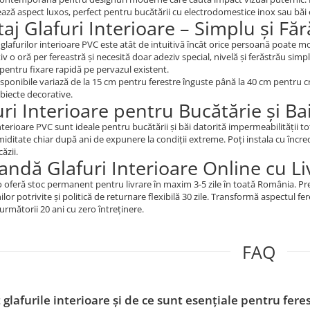
ază aspect luxos, perfect pentru bucătării cu electrodomestice inox sau bă
aj Glafuri Interioare – Simplu și Fă
 glafurilor interioare PVC este atât de intuitivă încât orice persoană poate 
v o oră per fereastră și necesită doar adeziv special, nivelă și ferăstrău sim
pentru fixare rapidă pe pervazul existent.
isponibile variază de la 15 cm pentru ferestre înguste până la 40 cm pentru 
obiecte decorative.
uri Interioare pentru Bucătărie și Ba
interioare PVC sunt ideale pentru bucătării și băi datorită impermeabilității 
iditate chiar după ani de expunere la condiții extreme. Poți instala cu încred
ăzii.
ndă Glafuri Interioare Online cu Li
oferă stoc permanent pentru livrare în maxim 3-5 zile în toată România. Pre
lor potrivite și politică de returnare flexibilă 30 zile. Transformă aspectul fer
următorii 20 ani cu zero întreținere.
FAQ
 glafurile interioare și de ce sunt esențiale pentru fere