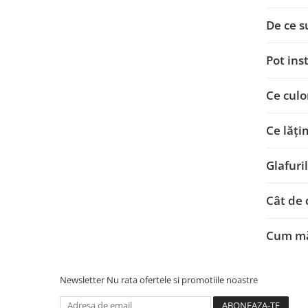
De ce s
Pot ins
Ce culo
Ce lăți
Glafuri
Cât de 
Cum măs
Newsletter
Nu rata ofertele si promotiile noastre