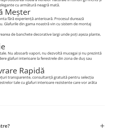
i elegante cu armătură neagră mată.
ră Meșter
monta fără experiență anterioară. Procesul durează
plu. Glafurile din gama noastră vin cu sistem de montaj
crearea de banchete decorative largi unde poți așeza plante,
ie
totale. Nu absoarb vapori, nu dezvoltă mucegai și nu prezintă
ere glafuri interioare la ferestrele din zona de duș sau
vrare Rapidă
țuri transparente, consultanță gratuită pentru selecția
estrelor tale cu glafuri interioare rezistente care vor arăta
stre?