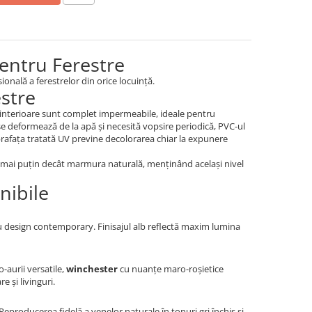
pentru Ferestre
ională a ferestrelor din orice locuință.
estre
le interioare sunt complet impermeabile, ideale pentru
e deformează de la apă și necesită vopsire periodică, PVC-ul
prafața tratată UV previne decolorarea chiar la expunere
% mai puțin decât marmura naturală, menținând același nivel
nibile
 design contemporary. Finisajul alb reflectă maxim lumina
-aurii versatile,
winchester
cu nuanțe maro-roșietice
 și livinguri.
roducerea fidelă a venelor naturale în tonuri gri închis și