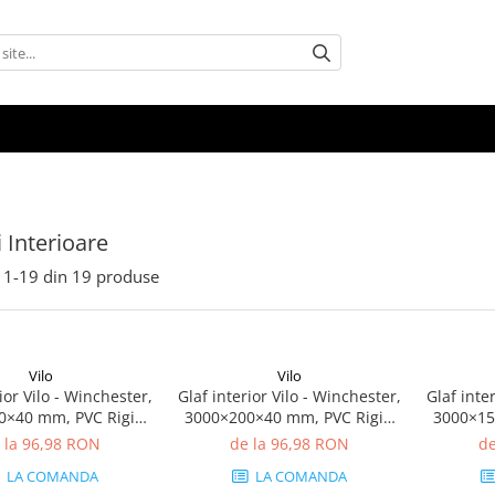
i Interioare
1-
19
din
19
produse
Vilo
Vilo
ior Vilo - Winchester,
Glaf interior Vilo - Winchester,
Glaf inte
0×40 mm, PVC Rigid
3000×200×40 mm, PVC Rigid
3000×15
(1.5 mp)
(1.2 mp)
 la 96,98 RON
de la 96,98 RON
de
LA COMANDA
LA COMANDA