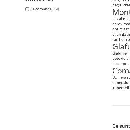
negru cree
La comanda
(19)
Mont
Instalarea
aproximati
optimizat 
Lățimile d
cărți sau 
Glaf
Glafurile 
pete de um
deasupra c
Coma
Domera.ro 
dimensiuni
impecabil 
Ce sunt