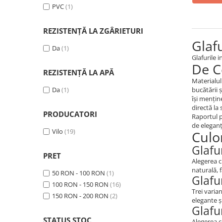
PVC
(1)
REZISTENȚĂ LA ZGÂRIETURI
Glaf
Da
(1)
Glafurile 
De C
REZISTENȚĂ LA APĂ
Materialul
Da
(1)
bucătării 
își mențin
directă la
PRODUCATORI
Raportul p
de eleganț
Vilo
(19)
Culor
Glafu
PRET
Alegerea c
naturală, 
50 RON - 100 RON
(1)
Glafu
100 RON - 150 RON
(16)
Trei varia
150 RON - 200 RON
(2)
elegante ș
Glafu
STATUS STOC
Alegerea c