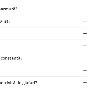
 marmură?
alist?
e constantă?
trivită de glafuri?