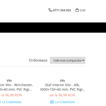
0771 054 053
0,00
Ordoneaza:
Vilo
Vilo
rior Vilo - Winchester,
Glaf interior Vilo - Alb,
0×40 mm, PVC Rigid
3000×150×40 mm, PVC Rigid
(0.9 mp)
(0.45 mp)
 la 96,98 RON
de la 96,98 RON
LA COMANDA
LA COMANDA