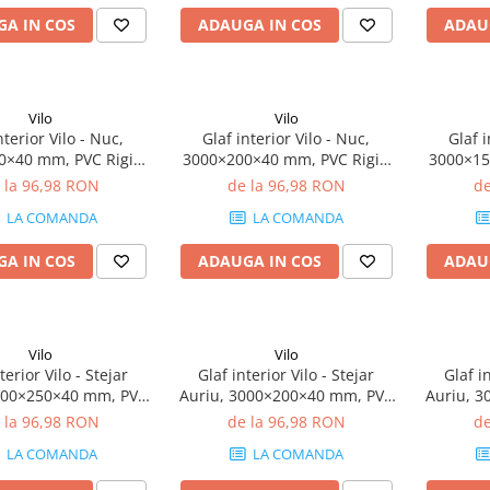
A IN COS
ADAUGA IN COS
ADAU
Vilo
Vilo
nterior Vilo - Nuc,
Glaf interior Vilo - Nuc,
Glaf i
0×40 mm, PVC Rigid
3000×200×40 mm, PVC Rigid
3000×15
(0.75 mp)
(0.6 mp)
 la 96,98 RON
de la 96,98 RON
de
LA COMANDA
LA COMANDA
A IN COS
ADAUGA IN COS
ADAU
Vilo
Vilo
terior Vilo - Stejar
Glaf interior Vilo - Stejar
Glaf in
000×250×40 mm, PVC
Auriu, 3000×200×40 mm, PVC
Auriu, 
gid (0.75 mp)
Rigid (0.6 mp)
R
 la 96,98 RON
de la 96,98 RON
de
LA COMANDA
LA COMANDA