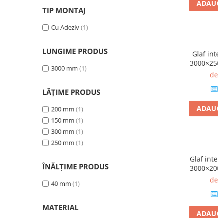
ADAUG
TIP MONTAJ
Panouri Decorative SPC
Panouri Decorative Premium
Cu Adeziv
(1)
LUNGIME PRODUS
Glaf int
3000×25
3000 mm
(1)
de
LĂȚIME PRODUS
ADAUG
200 mm
(1)
150 mm
(1)
300 mm
(1)
250 mm
(1)
Glaf int
ÎNĂLȚIME PRODUS
3000×20
de
40 mm
(1)
MATERIAL
ADAUG