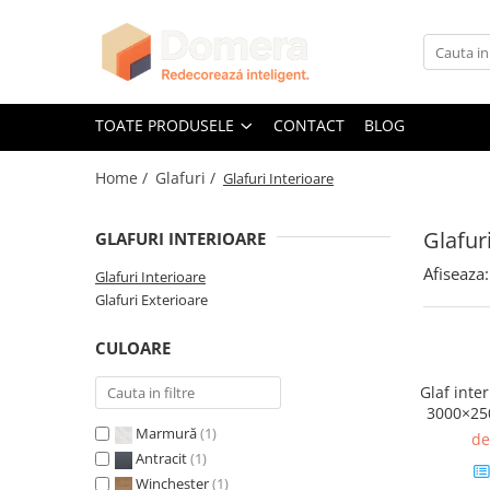
Toate Produsele
Parchet
TOATE PRODUSELE
CONTACT
BLOG
Parchet SPC
Home /
Glafuri /
Glafuri Interioare
Riflaje Decorative
Riflaj exterior
Glafur
GLAFURI INTERIOARE
Riflaje Interioare
Afiseaza:
Glafuri
Glafuri Interioare
Glafuri Exterioare
Glafuri Interioare
Glafuri Exterioare
CULOARE
Plinte, Plinte PVC, Plinte MDF
Glaf inter
Plinte PVC
3000×25
Marmură
(1)
Plinte MDF Premium
de
Antracit
(1)
Accesorii Plinte
Winchester
(1)