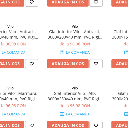
A IN COS
ADAUGA IN COS
ADAU
Vilo
Vilo
erior Vilo - Antracit,
Glaf interior Vilo - Antracit,
Glaf int
0×40 mm, PVC Rigid
3000×200×40 mm, PVC Rigid
3000×15
(0.75 mp)
(0.6 mp)
 la 96,98 RON
de la 96,98 RON
de
LA COMANDA
LA COMANDA
A IN COS
ADAUGA IN COS
ADAU
Vilo
Vilo
erior Vilo - Marmură,
Glaf interior Vilo - Alb,
Glaf 
0×40 mm, PVC Rigid
3000×250×40 mm, PVC Rigid
3000×20
(0.6 mp)
(0.75 mp)
 la 96,98 RON
de la 96,98 RON
de
LA COMANDA
LA COMANDA
A IN COS
ADAUGA IN COS
ADAU