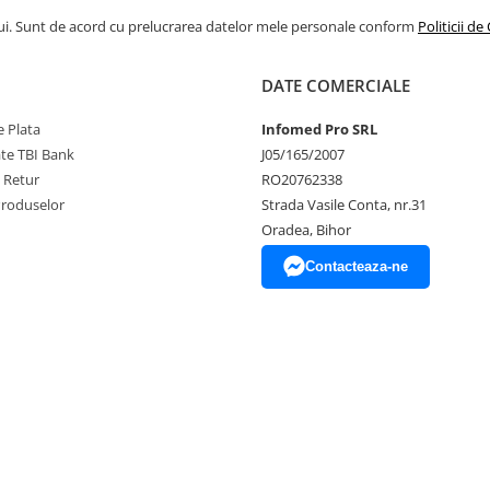
ui. Sunt de acord cu prelucrarea datelor mele personale conform
Politicii de
DATE COMERCIALE
 Plata
Infomed Pro SRL
ate TBI Bank
J05/165/2007
e Retur
RO20762338
Produselor
Strada Vasile Conta, nr.31
Oradea, Bihor
Contacteaza-ne