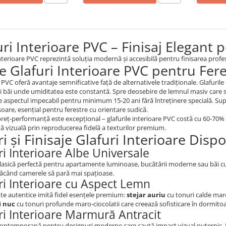
uri Interioare PVC – Finisaj Elegant 
interioare PVC reprezintă soluția modernă și accesibilă pentru finisarea profes
e Glafuri Interioare PVC pentru Fer
 PVC oferă avantaje semnificative față de alternativele tradiționale. Glafuri
și băi unde umiditatea este constantă. Spre deosebire de lemnul masiv care s
e aspectul impecabil pentru minimum 15-20 ani fără întreținere specială. Su
 soare, esențial pentru ferestre cu orientare sudică.
reț-performanță este excepțional – glafurile interioare PVC costă cu 60-70
ă vizuală prin reproducerea fidelă a texturilor premium.
i și Finisaje Glafuri Interioare Dispo
ri Interioare Albe Universale
lasică perfectă pentru apartamente luminoase, bucătării moderne sau băi cu
făcând camerele să pară mai spațioase.
ri Interioare cu Aspect Lemn
nte autentice imită fidel esențele premium:
stejar auriu
cu tonuri calde maro
i
nuc
cu tonuri profunde maro-ciocolatii care creează sofisticare în dormitoare
ri Interioare Marmură Antracit
ontemporană pentru designuri moderne care caută impact vizual puternic. Rep