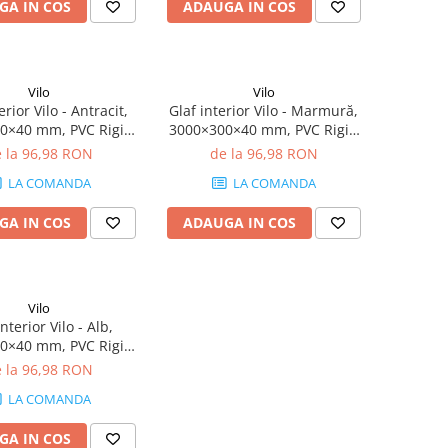
GA IN COS
ADAUGA IN COS
Vilo
Vilo
erior Vilo - Antracit,
Glaf interior Vilo - Marmură,
0×40 mm, PVC Rigid
3000×300×40 mm, PVC Rigid
(0.45 mp)
(1.8 mp)
 la 96,98 RON
de la 96,98 RON
LA COMANDA
LA COMANDA
GA IN COS
ADAUGA IN COS
Vilo
interior Vilo - Alb,
0×40 mm, PVC Rigid
(0.6 mp)
 la 96,98 RON
LA COMANDA
GA IN COS