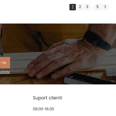
1
2
3
5
...
ialitate
Suport clienti
09.00-16.00