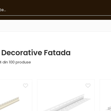
e Decorative Fatada
4
din
100
produse