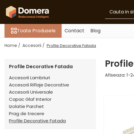
Toate Produsele
Toate Produsele
Contact
Blog
Parchet
Parchet SPC
Home /
Accesorii /
Profile Decorative Fatada
Riflaje Decorative
Riflaj exterior
Profil
Profile Decorative Fatada
Riflaje Interioare
Afiseaza:
1-
2
Glafuri
Accesorii Lambriuri
Accesorii Riflaje Decorative
Glafuri Interioare
Accesorii Universale
Glafuri Exterioare
Capac Glaf Interior
Plinte, Plinte PVC, Plinte MDF
Izolatie Parchet
Plinte PVC
Prag de trecere
Profile Decorative Fatada
Plinte MDF Premium
Accesorii Plinte