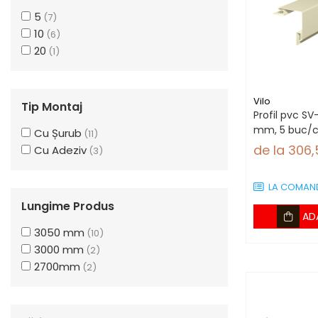
Lambriuri Premium
Verde Măsliniu Deschis
(3)
5
(7)
Grafit
(3)
Panouri Decorative
10
(6)
Stejar Winchester
(2)
Panouri Decorative SPC
20
(1)
Antracit
(2)
Panouri Decorative
Stejar Polar
(1)
Premium
Stejar Balance
(1)
Vilo
Fag
(1)
Tip Montaj
Profil pvc SV
Stejar Auriu Neperforat
(1)
mm, 5 buc/c
Cu Șurub
(11)
Maro Neperforat
(1)
de la 306,
Cu Adeziv
(3)
Verde
(1)
LA COMAN
Lungime Produs
AD
3050 mm
(10)
3000 mm
(2)
2700mm
(2)