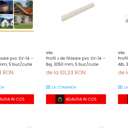
Vilo
Vilo
nisare pvc SV-14 -
Profil J de finisare pvc SV-14 -
Profi
mm, 5 buc/cutie
Bej, 3050 mm, 5 buc/cutie
Alb,
33 RON
de la 101,33 RON
de 
DA
LA COMANDA
L
AUGA IN COS
ADAUGA IN COS