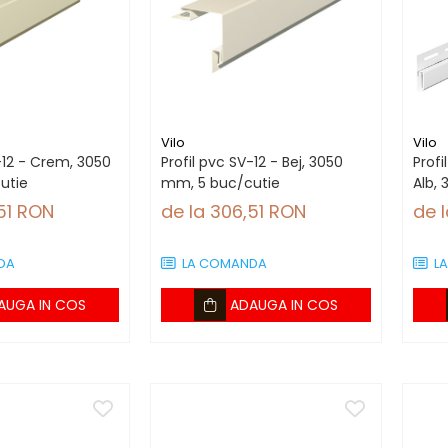
Vilo
Vilo
-12 - Crem, 3050
Profil pvc SV-12 - Bej, 3050
Profi
utie
mm, 5 buc/cutie
Alb,
51 RON
de la 306,51 RON
de l
DA
LA COMANDA
L
AUGA IN COS
ADAUGA IN COS