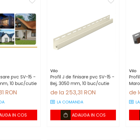
Vilo
Vilo
nisare pvc SV-15 -
Profil J de finisare pvc SV-15 -
Profi
mm, 10 buc/cutie
Bej, 3050 mm, 10 buc/cutie
Maro
31 RON
de la 253,31 RON
de 
DA
LA COMANDA
L
AUGA IN COS
ADAUGA IN COS