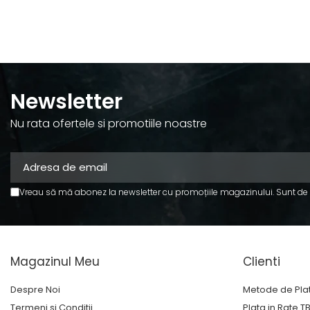
Newsletter
Nu rata ofertele si promotiile noastre
Vreau să mă abonez la newsletter cu promoțiile magazinului. Sunt de
Magazinul Meu
Clienti
Despre Noi
Metode de Pla
Termeni si Conditii
Plata in Rate T