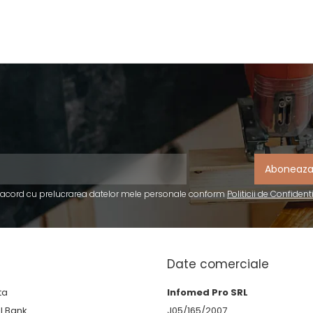
 acord cu prelucrarea datelor mele personale conform
Politicii de Confident
Date comerciale
ta
Infomed Pro SRL
BI Bank
J05/165/2007