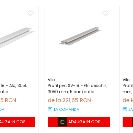
Vilo
Vilo
-18 - Alb, 3050
Profil pvc SV-18 - Gri deschis,
Profi
utie
3050 mm, 5 buc/cutie
mm, 
65 RON
de la 221,65 RON
de 
DA
LA COMANDA
L
AUGA IN COS
ADAUGA IN COS