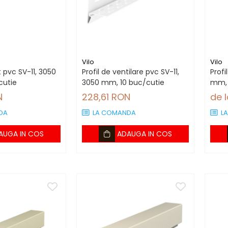
Vilo
Vilo
t pvc SV-11, 3050
Profil de ventilare pvc SV-11,
Profi
cutie
3050 mm, 10 buc/cutie
mm, 
N
228,61 RON
de 
DA
LA COMANDA
L
AUGA IN COS
ADAUGA IN COS