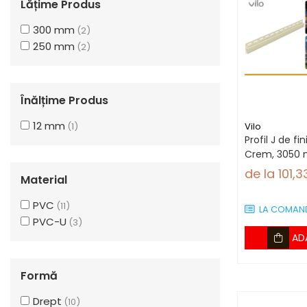
Lățime Produs
300 mm
(2)
250 mm
(2)
Înălțime Produs
12 mm
(1)
Vilo
Profil J de fi
Crem, 3050 
de la 101,
Material
PVC
(11)
LA COMAN
PVC-U
(3)
AD
Formă
Drept
(10)