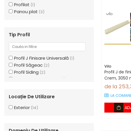
Profilat
(1)
Panou plat
(3)
Tip Profil
Profil J Finisare Universală
(1)
Profil Săgeac
(2)
Vilo
Profil Siding
Profil J de fi
(2)
Crem, 3050 
Profil de fațadă mare
(1)
de la 253,
Profil H de Îmbinare
(1)
Profil de fațadă mic
(1)
LA COMAN
Locație De Utilizare
Profil de scurgere
(1)
Profil Finisare
Exterior
(1)
AD
(14)
Profil Colț Exterior
(2)
Profil Ventilare
(1)
Profil de start
(1)
Domeniu De Utilizare