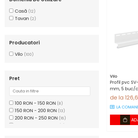
Casă
(12)
Tavan
(2)
Producatori
Vilo
(100)
Vilo
Pret
Profil pvc SV
mm, 5 buc/c
de la 126,
100 RON - 150 RON
(8)
LA COMAN
150 RON - 200 RON
(13)
200 RON - 250 RON
(16)
AD
250 RON - 300 RON
(9)
300 RON - 400 RON
(35)