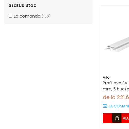
400 RON - 500 RON
(5)
Status Stoc
500 RON - 750 RON
(14)
La comanda
(100)
Vilo
Profil pvc SV
mm, 5 buc/c
de la 221,
LA COMAN
AD