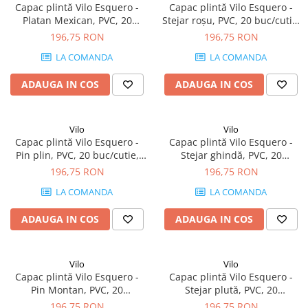
Capac plintă Vilo Esquero -
Capac plintă Vilo Esquero -
Platan Mexican, PVC, 20
Stejar roșu, PVC, 20 buc/cutie,
buc/cutie, compatibil plintă
compatibil plintă 66.6 mm
196,75 RON
196,75 RON
66.6 mm
LA COMANDA
LA COMANDA
ADAUGA IN COS
ADAUGA IN COS
Vilo
Vilo
Capac plintă Vilo Esquero -
Capac plintă Vilo Esquero -
Pin plin, PVC, 20 buc/cutie,
Stejar ghindă, PVC, 20
compatibil plintă 66.6 mm
buc/cutie, compatibil plintă
196,75 RON
196,75 RON
66.6 mm
LA COMANDA
LA COMANDA
ADAUGA IN COS
ADAUGA IN COS
Vilo
Vilo
Capac plintă Vilo Esquero -
Capac plintă Vilo Esquero -
Pin Montan, PVC, 20
Stejar plută, PVC, 20
buc/cutie, compatibil plintă
buc/cutie, compatibil plintă
196,75 RON
196,75 RON