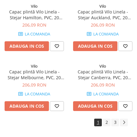
Vilo
Vilo
Capac plintă Vilo Linela -
Capac plintă Vilo Linela -
Stejar Hamilton, PVC, 20
Stejar Auckland, PVC, 20
buc/cutie, compatibil plintă
buc/cutie, compatibil plintă
206,09 RON
206,09 RON
80 mm
80 mm
LA COMANDA
LA COMANDA
ADAUGA IN COS
ADAUGA IN COS
Vilo
Vilo
Capac plintă Vilo Linela -
Capac plintă Vilo Linela -
Stejar Melbourne, PVC, 20
Stejar Canberra, PVC, 20
buc/cutie, compatibil plintă
buc/cutie, compatibil plintă
206,09 RON
206,09 RON
80 mm
80 mm
LA COMANDA
LA COMANDA
ADAUGA IN COS
ADAUGA IN COS
1
2
3