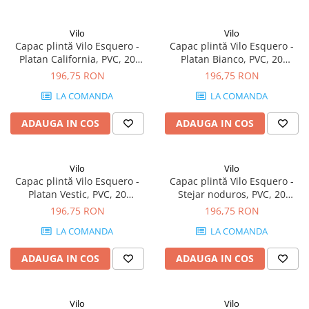
Vilo
Vilo
Capac plintă Vilo Esquero -
Capac plintă Vilo Esquero -
Platan California, PVC, 20
Platan Bianco, PVC, 20
buc/cutie, compatibil plintă
buc/cutie, compatibil plintă
196,75 RON
196,75 RON
66.6 mm
66.6 mm
LA COMANDA
LA COMANDA
ADAUGA IN COS
ADAUGA IN COS
Vilo
Vilo
Capac plintă Vilo Esquero -
Capac plintă Vilo Esquero -
Platan Vestic, PVC, 20
Stejar noduros, PVC, 20
buc/cutie, compatibil plintă
buc/cutie, compatibil plintă
196,75 RON
196,75 RON
66.6 mm
66.6 mm
LA COMANDA
LA COMANDA
ADAUGA IN COS
ADAUGA IN COS
Vilo
Vilo