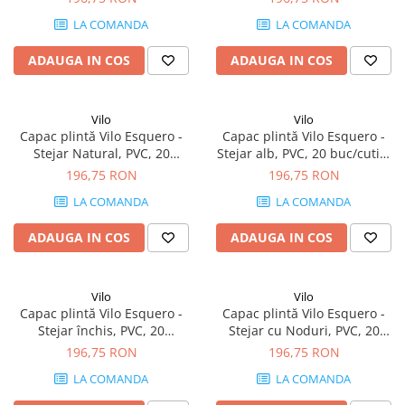
66.6 mm
66.6 mm
LA COMANDA
LA COMANDA
ADAUGA IN COS
ADAUGA IN COS
Vilo
Vilo
Capac plintă Vilo Esquero -
Capac plintă Vilo Esquero -
Stejar Natural, PVC, 20
Stejar alb, PVC, 20 buc/cutie,
buc/cutie, compatibil plintă
compatibil plintă 66.6 mm
196,75 RON
196,75 RON
66.6 mm
LA COMANDA
LA COMANDA
ADAUGA IN COS
ADAUGA IN COS
Vilo
Vilo
Capac plintă Vilo Esquero -
Capac plintă Vilo Esquero -
Stejar închis, PVC, 20
Stejar cu Noduri, PVC, 20
buc/cutie, compatibil plintă
buc/cutie, compatibil plintă
196,75 RON
196,75 RON
66.6 mm
66.6 mm
LA COMANDA
LA COMANDA