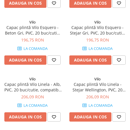
ADAUGA IN COS
ADAUGA IN COS
Vilo
Vilo
Capac plintă Vilo Esquero -
Capac plintă Vilo Esquero -
Beton Gri, PVC, 20 buc/cutie,
Stejar Gri, PVC, 20 buc/cutie,
compatibil plintă 66.6 mm
compatibil plintă 66.6 mm
196,75 RON
196,75 RON
LA COMANDA
LA COMANDA
ADAUGA IN COS
ADAUGA IN COS
Vilo
Vilo
Capac plintă Vilo Linela - Alb,
Capac plintă Vilo Linela -
PVC, 20 buc/cutie, compatibil
Stejar Wellington, PVC, 20
plintă 80 mm
buc/cutie, compatibil plintă
206,09 RON
206,09 RON
80 mm
LA COMANDA
LA COMANDA
ADAUGA IN COS
ADAUGA IN COS