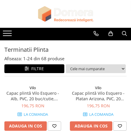
Parchet
Riflaje Decorative
Glafuri
Plinte, Plinte PVC, Plinte MDF
Accesorii
Lambriuri
Panouri Decorative
Parchet SPC
Riflaj exterior
Glafuri Interioare
Plinte PVC
Accesorii Lambriuri
Lambriuri PVC
Panouri Decorative SPC
Riflaje Interioare
Glafuri Exterioare
Plinte MDF Premium
Accesorii Riflaje Decorative
Lambriuri Premium
Panouri Decorative Premium
Accesorii Plinte
Accesorii Universale
Terminatii Plinta
Terminatii Plinta
Capac Glaf Interior
Afiseaza:
1-
24
din
68
produse
Colt Exterior Plinta
Izolatie Parchet
FILTRE
Colt Interior Plinta
Prag de trecere
Imbinare Plinta
Profile Decorative Fatada
Vilo
Vilo
Capac plintă Vilo Esquero -
Capac plintă Vilo Esquero -
Alb, PVC, 20 buc/cutie,
Platan Arizona, PVC, 20
compatibil plintă 66.6 mm
buc/cutie, compatibil plintă
196,75 RON
196,75 RON
66.6 mm
LA COMANDA
LA COMANDA
ADAUGA IN COS
ADAUGA IN COS