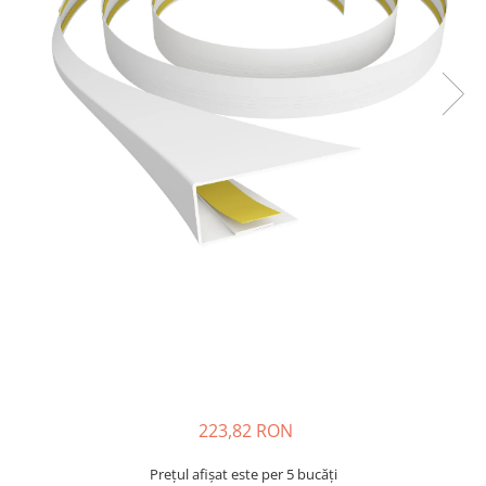
Terminatii Plinta
Colt Exterior Plinta
Colt Interior Plinta
Imbinare Plinta
Accesorii
Accesorii Lambriuri
Accesorii Riflaje Decorative
Accesorii Universale
Capac Glaf Interior
Izolatie Parchet
Prag de trecere
Profile Decorative Fatada
Lambriuri
Lambriuri PVC
223,82 RON
Lambriuri Premium
Prețul afișat este per 5 bucăți
Panouri Decorative