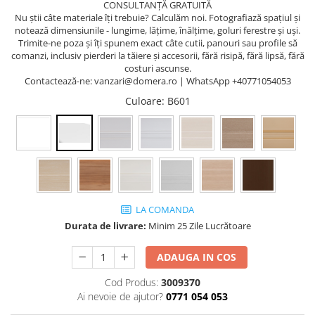
CONSULTANȚĂ GRATUITĂ
Panouri Decorative SPC
Nu știi câte materiale îți trebuie? Calculăm noi. Fotografiază spațiul și
notează dimensiunile - lungime, lățime, înălțime, goluri ferestre și uși.
Panouri Decorative Premium
Trimite-ne poza și îți spunem exact câte cutii, panouri sau profile să
comanzi, inclusiv pierderi la tăiere și accesorii, fără risipă, fără lipsă, fără
costuri ascunse.
Contactează-ne: vanzari@domera.ro | WhatsApp +40771054053
Culoare
: B601
LA COMANDA
Durata de livrare:
Minim 25 Zile Lucrătoare
ADAUGA IN COS
Cod Produs:
3009370
Ai nevoie de ajutor?
0771 054 053