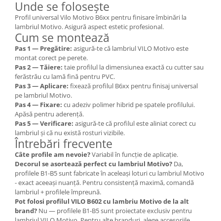
Unde se folosește
Profil universal Vilo Motivo B6xx pentru finisare îmbinări la
lambriul Motivo. Asigură aspect estetic profesional.
Cum se montează
Pas 1 — Pregătire:
asigură-te că lambriul VILO Motivo este
montat corect pe perete.
Pas 2 — Tăiere:
taie profilul la dimensiunea exactă cu cutter sau
ferăstrău cu lamă fină pentru PVC.
Pas 3 — Aplicare:
fixează profilul B6xx pentru finisaj universal
pe lambriul Motivo.
Pas 4 — Fixare:
cu adeziv polimer hibrid pe spatele profilului.
Apăsă pentru aderență.
Pas 5 — Verificare:
asigură-te că profilul este aliniat corect cu
lambriul și că nu există rosturi vizibile.
Întrebări frecvente
Câte profile am nevoie?
Variabil în funcție de aplicație.
Decorul se asortează perfect cu lambriul Motivo?
Da,
profilele B1-B5 sunt fabricate în aceleași loturi cu lambriul Motivo
- exact aceeași nuanță. Pentru consistență maximă, comandă
lambriul + profilele împreună.
Pot folosi profilul VILO B602 cu lambriu Motivo de la alt
brand?
Nu — profilele B1-B5 sunt proiectate exclusiv pentru
lambriul VILO Motivo. Pentru alte branduri, alege accesoriile