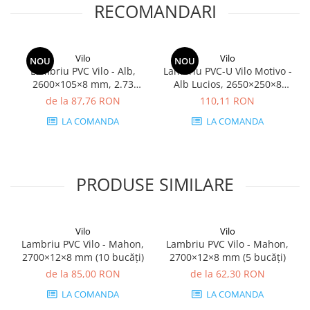
RECOMANDARI
Vilo
Vilo
NOU
NOU
Lambriu PVC Vilo - Alb,
Lambriu PVC-U Vilo Motivo -
2600×105×8 mm, 2.73
Alb Lucios, 2650×250×8
mp/cutie (10 bucăți)
mm, 2.65 mp/cutie (4
de la 87,76 RON
110,11 RON
bucăți)
LA COMANDA
LA COMANDA
PRODUSE SIMILARE
Vilo
Vilo
Lambriu PVC Vilo - Mahon,
Lambriu PVC Vilo - Mahon,
2700×12×8 mm (10 bucăți)
2700×12×8 mm (5 bucăți)
de la 85,00 RON
de la 62,30 RON
LA COMANDA
LA COMANDA