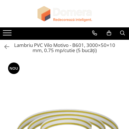
Toate Produsele
Parchet
Parchet SPC
Lambriu PVC Vilo Motivo - B601, 3000×50×10
Riflaje Decorative
mm, 0.75 mp/cutie (5 bucăți)
Riflaj exterior
Riflaje Interioare
NOU
Glafuri
Glafuri Interioare
Glafuri Exterioare
Plinte, Plinte PVC, Plinte MDF
Plinte PVC
Plinte MDF Premium
Accesorii Plinte