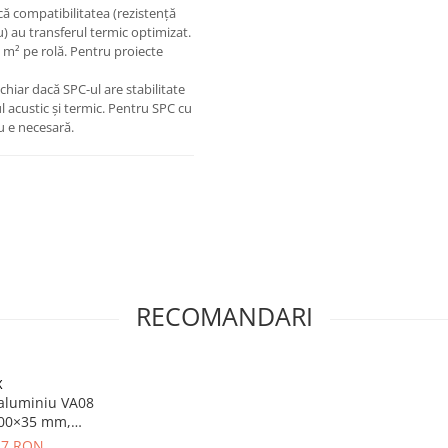
că compatibilitatea (rezistență
iu) au transferul termic optimizat.
5 m² pe rolă. Pentru proiecte
hiar dacă SPC-ul are stabilitate
 acustic și termic. Pentru SPC cu
nu e necesară.
RECOMANDARI
X
e aluminiu VA08
1800×35 mm,
ium
,17 RON