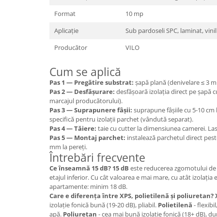
Format
10 mp
Aplicație
Sub pardoseli SPC, laminat, vinil
Producător
VILO
Cum se aplică
Pas 1 — Pregătire substrat:
șapă plană (denivelare ≤ 3 m
Pas 2 — Desfășurare:
desfășoară izolația direct pe șapă cu
marcajul producătorului).
Pas 3 — Suprapunere fâșii:
suprapune fâșiile cu 5-10 cm 
specifică pentru izolații parchet (vândută separat).
Pas 4 — Tăiere:
taie cu cutter la dimensiunea camerei. Las
Pas 5 — Montaj parchet:
instalează parchetul direct peste
mm la pereți.
Întrebări frecvente
Ce înseamnă 15 dB?
15 dB
este reducerea zgomotului de 
etajul inferior. Cu cât valoarea e mai mare, cu atât izolați
apartamente: minim 18 dB.
Care e diferența între XPS, polietilenă și poliuretan?
izolație fonică bună (19-20 dB), pliabil.
Polietilenă
- flexibi
apă.
Poliuretan
- cea mai bună izolație fonică (18+ dB), dur