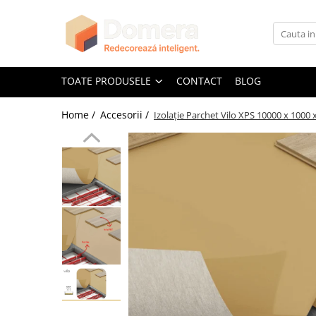
Toate Produsele
Parchet
TOATE PRODUSELE
CONTACT
BLOG
Parchet SPC
Home /
Accesorii /
Izolație Parchet Vilo XPS 10000 x 1000 
Riflaje Decorative
Riflaj exterior
Riflaje Interioare
Glafuri
Glafuri Interioare
Glafuri Exterioare
Plinte, Plinte PVC, Plinte MDF
Plinte PVC
Plinte MDF Premium
Accesorii Plinte