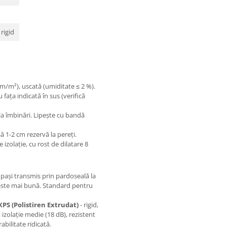
 rigid
m/m²), uscată (umiditate ≤ 2 %).
 fața indicată în sus (verifică
la îmbinări. Lipește cu bandă
ă 1-2 cm rezervă la pereți.
 izolație, cu rost de dilatare 8
pași transmis prin pardoseală la
a este mai bună. Standard pentru
XPS (Polistiren Extrudat)
- rigid,
l, izolație medie (18 dB), rezistent
abilitate ridicată.