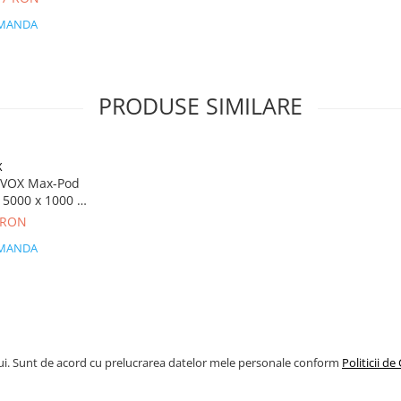
MANDA
PRODUSE SIMILARE
X
t VOX Max-Pod
15000 x 1000 x
mp, Rolă,
 RON
ă, 20 dB
MANDA
ui. Sunt de acord cu prelucrarea datelor mele personale conform
Politicii de