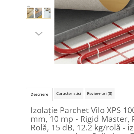
Terminatii Plinta
Colt Exterior Plinta
Colt Interior Plinta
Imbinare Plinta
Accesorii
Accesorii Lambriuri
Accesorii Riflaje Decorative
Accesorii Universale
Distribuie
Capac Glaf Interior
pe
Izolatie Parchet
Facebook
Prag de trecere
Caracteristici
Review-uri
(0)
Descriere
Profile Decorative Fatada
Lambriuri
Izolație Parchet Vilo XPS 10
Lambriuri PVC
mm, 10 mp - Rigid Master, 
Lambriuri Premium
Rolă, 15 dB, 12.2 kg/rolă - i
Panouri Decorative