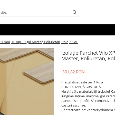
x 1 mm, 10 mp - Rigid Master, Poliuretan, Rolă, 15 dB
Izolație Parchet Vilo 
Master, Poliuretan, Ro
331,82 RON
Prețul afișat este per 1 Rolă
CONSULTANȚĂ GRATUITĂ
Nu știi câte materiale îți trebuie? 
lungime, lățime, înălțime, goluri fere
panouri sau profile să comanzi, inclusi
costuri ascunse.
Contactează-ne: vanzari@domera.