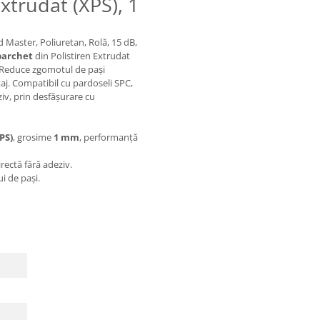
xtrudat (XPS), 1
d Master, Poliuretan, Rolă, 15 dB,
parchet
din Polistiren Extrudat
 Reduce zgomotul de pași
taj. Compatibil cu pardoseli SPC,
ziv, prin desfășurare cu
PS)
, grosime
1 mm
, performanță
rectă fără adeziv.
i de pași.