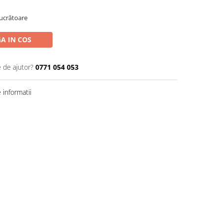
Lucrătoare
A IN COS
e de ajutor?
0771 054 053
informatii