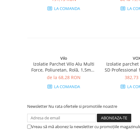
mp/cutie (4 plăci)
LA COMANDA
LA CO
Vilo
VO
Izolatie Parchet Vilo Alu Multi
Izolatie parche
Force, Poliuretan, Rolă, 1,5mm,
SD Professional 
18 dB
1,2 mm, 15 
de la 68,28 RON
382,73
Polietilen
LA COMANDA
LA CO
Newsletter
Nu rata ofertele si promotiile noastre
Vreau să mă abonez la newsletter cu promoțiile magazinul