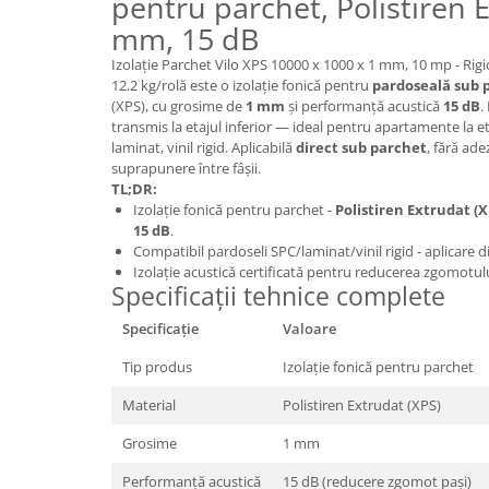
pentru parchet, Polistiren E
Panouri Decorative SPC
mm, 15 dB
Panouri Decorative Premium
Izolație Parchet Vilo XPS 10000 x 1000 x 1 mm, 10 mp - Rigi
12.2 kg/rolă este o izolație fonică pentru
pardoseală sub 
(XPS), cu grosime de
1 mm
și performanță acustică
15 dB
.
transmis la etajul inferior — ideal pentru apartamente la e
laminat, vinil rigid. Aplicabilă
direct sub parchet
, fără ade
suprapunere între fâșii.
TL;DR:
Izolație fonică pentru parchet -
Polistiren Extrudat (X
15 dB
.
Compatibil pardoseli SPC/laminat/vinil rigid - aplicare di
Izolație acustică certificată pentru reducerea zgomotulu
Specificații tehnice complete
Specificație
Valoare
Tip produs
Izolație fonică pentru parchet
Material
Polistiren Extrudat (XPS)
Grosime
1 mm
Performanță acustică
15 dB (reducere zgomot pași)