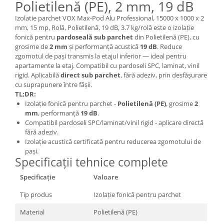
Polietilenă (PE), 2 mm, 19 dB
Izolatie parchet VOX Max-Pod Alu Professional, 15000 x 1000 x 2
mm, 15 mp, Rolă, Polietilenă, 19 dB, 3.7 kg/rolă este o izolație
fonică pentru
pardoseală sub parchet
din Polietilenă (PE), cu
grosime de
2 mm
și performanță acustică
19 dB
. Reduce
zgomotul de pași transmis la etajul inferior — ideal pentru
apartamente la etaj. Compatibil cu pardoseli SPC, laminat, vinil
rigid. Aplicabilă
direct sub parchet
, fără adeziv, prin desfășurare
cu suprapunere între fâșii.
TL;DR:
Izolație fonică pentru parchet -
Polietilenă (PE)
, grosime
2
mm
, performanță
19 dB
.
Compatibil pardoseli SPC/laminat/vinil rigid - aplicare directă
fără adeziv.
Izolație acustică certificată pentru reducerea zgomotului de
pași.
Specificații tehnice complete
Specificație
Valoare
Tip produs
Izolație fonică pentru parchet
Material
Polietilenă (PE)