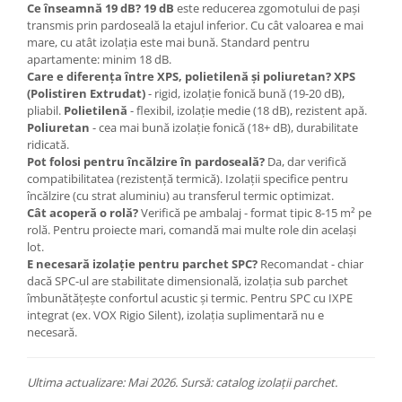
Ce înseamnă 19 dB?
19 dB
este reducerea zgomotului de pași
transmis prin pardoseală la etajul inferior. Cu cât valoarea e mai
mare, cu atât izolația este mai bună. Standard pentru
apartamente: minim 18 dB.
Care e diferența între XPS, polietilenă și poliuretan?
XPS
(Polistiren Extrudat)
- rigid, izolație fonică bună (19-20 dB),
pliabil.
Polietilenă
- flexibil, izolație medie (18 dB), rezistent apă.
Poliuretan
- cea mai bună izolație fonică (18+ dB), durabilitate
ridicată.
Pot folosi pentru încălzire în pardoseală?
Da, dar verifică
compatibilitatea (rezistență termică). Izolații specifice pentru
încălzire (cu strat aluminiu) au transferul termic optimizat.
Cât acoperă o rolă?
Verifică pe ambalaj - format tipic 8-15 m² pe
rolă. Pentru proiecte mari, comandă mai multe role din același
lot.
E necesară izolație pentru parchet SPC?
Recomandat - chiar
dacă SPC-ul are stabilitate dimensională, izolația sub parchet
îmbunătățește confortul acustic și termic. Pentru SPC cu IXPE
integrat (ex. VOX Rigio Silent), izolația suplimentară nu e
necesară.
Ultima actualizare: Mai 2026. Sursă: catalog izolații parchet.