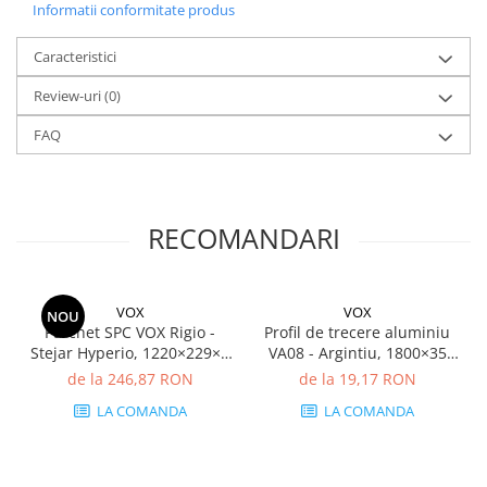
Informatii conformitate produs
Caracteristici
Review-uri
(0)
FAQ
RECOMANDARI
VOX
VOX
NOU
Parchet SPC VOX Rigio -
Profil de trecere aluminiu
Stejar Hyperio, 1220×229×5
VA08 - Argintiu, 1800×35
mm, antiderapant R9, 2.23
mm, premium
de la 246,87 RON
de la 19,17 RON
mp/cutie (8 plăci)
LA COMANDA
LA COMANDA