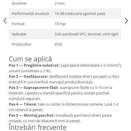
Grosime
2 mm
Performanță acustică
19 dB (reducere zgomot pași)
Format
15 mp
Aplicație
Sub pardoseli SPC, laminat, vinil rigid
Producător
VOX
Cum se aplică
Pas 1 — Pregătire substrat:
șapă plană (denivelare ≤ 3 mm/m²),
uscată (umiditate ≤ 2 %).
Pas 2 — Desfășurare:
desfășoară izolația direct pe șapă cu fața
indicată în sus (verifică marcajul producătorului).
Pas 3 — Suprapunere fâșii:
suprapune fâșiile cu 5-10 cm la
îmbinări. Lipește cu bandă specifică pentru izolații parchet
(vândută separat).
Pas 4 — Tăiere:
taie cu cutter la dimensiunea camerei. Lasă 1-2
cm rezervă la pereți.
Pas 5 — Montaj parchet:
instalează parchetul direct peste
izolație, cu rost de dilatare 8 mm la pereți.
Întrebări frecvente