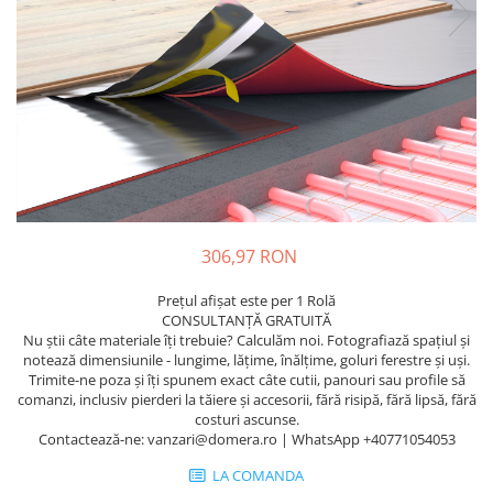
Terminatii Plinta
Colt Exterior Plinta
Colt Interior Plinta
Imbinare Plinta
Accesorii
Accesorii Lambriuri
Accesorii Riflaje Decorative
Accesorii Universale
306,97 RON
Capac Glaf Interior
Izolatie Parchet
Prețul afișat este per 1 Rolă
CONSULTANȚĂ GRATUITĂ
Prag de trecere
Nu știi câte materiale îți trebuie? Calculăm noi. Fotografiază spațiul și
Profile Decorative Fatada
notează dimensiunile - lungime, lățime, înălțime, goluri ferestre și uși.
Trimite-ne poza și îți spunem exact câte cutii, panouri sau profile să
Lambriuri
comanzi, inclusiv pierderi la tăiere și accesorii, fără risipă, fără lipsă, fără
costuri ascunse.
Lambriuri PVC
Contactează-ne: vanzari@domera.ro | WhatsApp +40771054053
Lambriuri Premium
LA COMANDA
Panouri Decorative