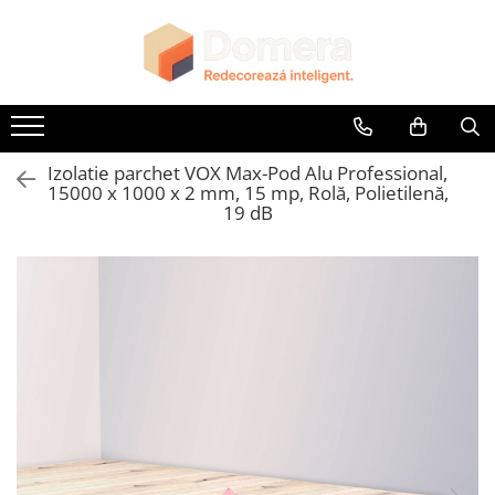
Toate Produsele
Parchet
Parchet SPC
Izolatie parchet VOX Max-Pod Alu Professional,
Riflaje Decorative
15000 x 1000 x 2 mm, 15 mp, Rolă, Polietilenă,
Riflaj exterior
19 dB
Riflaje Interioare
Glafuri
Glafuri Interioare
Glafuri Exterioare
Plinte, Plinte PVC, Plinte MDF
Plinte PVC
Plinte MDF Premium
Accesorii Plinte