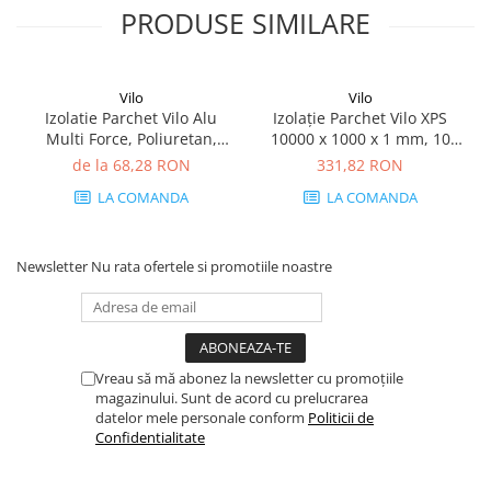
PRODUSE SIMILARE
Vilo
Vilo
Izolatie Parchet Vilo Alu
Izolație Parchet Vilo XPS
Multi Force, Poliuretan,
10000 x 1000 x 1 mm, 10
Rolă, 1,5mm, 18 dB
mp - Rigid Master,
de la 68,28 RON
331,82 RON
Poliuretan, Rolă, 15 dB
LA COMANDA
LA COMANDA
Newsletter
Nu rata ofertele si promotiile noastre
Vreau să mă abonez la newsletter cu promoțiile
magazinului. Sunt de acord cu prelucrarea
datelor mele personale conform
Politicii de
Confidentialitate