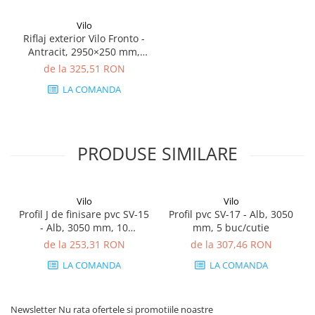
Vilo
Riflaj exterior Vilo Fronto -
Antracit, 2950×250 mm,
PVC-U, 2.95 mp/cutie (4
de la 325,51 RON
bucăți)
LA COMANDA
PRODUSE SIMILARE
Vilo
Vilo
Profil J de finisare pvc SV-15
Profil pvc SV-17 - Alb, 3050
- Alb, 3050 mm, 10
mm, 5 buc/cutie
buc/cutie
de la 253,31 RON
de la 307,46 RON
LA COMANDA
LA COMANDA
Newsletter
Nu rata ofertele si promotiile noastre