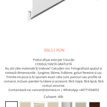
306,51 RON
Prețul afișat este per 5 bucăți
CONSULTANȚĂ GRATUITĂ
Nu știi câte materiale îți trebuie? Calculăm noi. Fotografiază spațiul și
notează dimensiunile - lungime, lățime, înălțime, goluri ferestre și uși.
Trimite-ne poza și îți spunem exact câte cutii, panouri sau profile să
comanzi, inclusiv pierderi la tăiere și accesorii, fără risipă, fără lipsă, fără
costuri ascunse.
Contactează-ne: vanzari@domera.ro | WhatsApp +40771054053
Culoare
: Alb