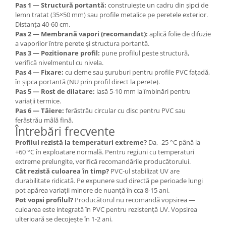
Pas 1 — Structură portantă:
construiește un cadru din șipci de
lemn tratat (35×50 mm) sau profile metalice pe peretele exterior.
Distanța 40-60 cm.
Pas 2 — Membrană vapori (recomandat):
aplică folie de difuzie
a vaporilor între perete și structura portantă.
Pas 3 — Pozitionare profil:
pune profilul peste structură,
verifică nivelmentul cu nivela.
Pas 4 — Fixare:
cu cleme sau șuruburi pentru profile PVC fațadă,
în șipca portantă (NU prin profil direct la perete).
Pas 5 — Rost de dilatare:
lasă 5-10 mm la îmbinări pentru
variații termice.
Pas 6 — Tăiere:
ferăstrău circular cu disc pentru PVC sau
ferăstrău mâlă fină.
Întrebări frecvente
Profilul rezistă la temperaturi extreme?
Da, -25 °C până la
+60 °C în exploatare normală. Pentru regiuni cu temperaturi
extreme prelungite, verifică recomandările producătorului.
Cât rezistă culoarea în timp?
PVC-ul stabilizat UV are
durabilitate ridicată. Pe expunere sud directă pe perioade lungi
pot apărea variații minore de nuanță în cca 8-15 ani.
Pot vopsi profilul?
Producătorul nu recomandă vopsirea —
culoarea este integrată în PVC pentru rezistență UV. Vopsirea
ulterioară se decojește în 1-2 ani.