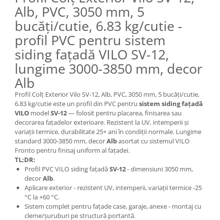
Alb, PVC, 3050 mm, 5
bucăți/cutie, 6.83 kg/cutie -
profil PVC pentru sistem
siding fațadă VILO SV-12,
lungime 3000-3850 mm, decor
Alb
Profil Colț Exterior Vilo SV-12, Alb, PVC, 3050 mm, 5 bucăți/cutie,
6.83 kg/cutie este un profil din PVC pentru
sistem siding fațadă
VILO
model
SV-12
— folosit pentru placarea, finisarea sau
decorarea fațadelor exterioare. Rezistent la UV, intemperii și
variații termice, durabilitate 25+ ani în condiții normale. Lungime
standard 3000-3850 mm, decor
Alb
asortat cu sistemul VILO
Fronto pentru finisaj uniform al fațadei.
TL;DR:
Profil PVC VILO siding fațadă
SV-12
- dimensiuni 3050 mm,
decor
Alb
.
Aplicare exterior - rezistent UV, intemperii, variații termice -25
°C la +60 °C.
Sistem complet pentru fațade case, garaje, anexe - montaj cu
cleme/șuruburi pe structură portantă.