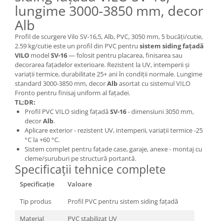
lungime 3000-3850 mm, decor
Alb
Profil de scurgere Vilo SV-16,5, Alb, PVC, 3050 mm, 5 bucăți/cutie,
2.59 kg/cutie este un profil din PVC pentru
sistem siding fațadă
VILO
model
SV-16
— folosit pentru placarea, finisarea sau
decorarea fațadelor exterioare. Rezistent la UV, intemperii și
variații termice, durabilitate 25+ ani în condiții normale. Lungime
standard 3000-3850 mm, decor
Alb
asortat cu sistemul VILO
Fronto pentru finisaj uniform al fațadei.
TL;DR:
Profil PVC VILO siding fațadă
SV-16
- dimensiuni 3050 mm,
decor
Alb
.
Aplicare exterior - rezistent UV, intemperii, variații termice -25
°C la +60 °C.
Sistem complet pentru fațade case, garaje, anexe - montaj cu
cleme/șuruburi pe structură portantă.
Specificații tehnice complete
Specificație
Valoare
Tip produs
Profil PVC pentru sistem siding fațadă
Material
PVC stabilizat UV