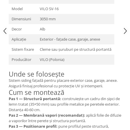
Model
VILO SV-16
Dimensiuni
3050 mm
Decor
Alb
Aplicație
Exterior - fațade case, garaje, anexe
Sistem fixare
Cleme sau șuruburi pe structură portantă
Producător
VILO (Polonia)
Unde se folosește
Sistem siding fațadă pentru placare exterior case, garaje, anexe.
Asigură finisaj profesional cu protecție UV și intemperii.
Cum se montează
Pas 1 — Structură portantă:
construiește un cadru din șipci de
lemn tratat (35×50 mm) sau profile metalice pe peretele exterior.
Distanța 40-60 cm.
Pas 2 — Membrană vapori (recomandat):
aplică folie de difuzie
a vaporilor între perete și structura portantă.
Pas 3 — Pozitionare profil:
pune profilul peste structură,