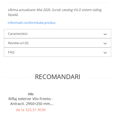
Ultima actualizare: Mai 2026. Sursă: catalog VILO sistem siding
fațadă.
Informatii conformitate produs
Caracteristici
Review-uri
(0)
FAQ
RECOMANDARI
Vilo
Riflaj exterior Vilo Fronto -
Antracit, 2950×250 mm,
PVC-U, 2.95 mp/cutie (4
de la 325,51 RON
bucăți)