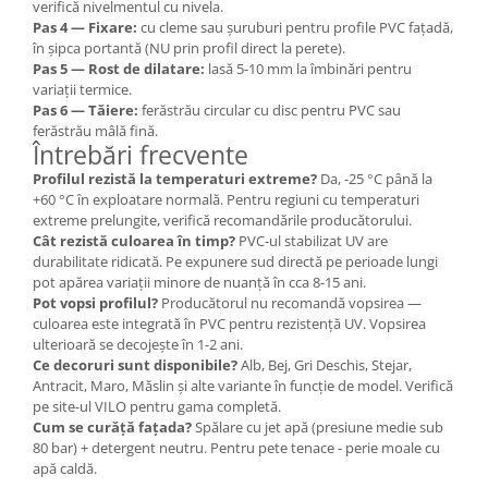
verifică nivelmentul cu nivela.
Pas 4 — Fixare:
cu cleme sau șuruburi pentru profile PVC fațadă,
în șipca portantă (NU prin profil direct la perete).
Pas 5 — Rost de dilatare:
lasă 5-10 mm la îmbinări pentru
variații termice.
Pas 6 — Tăiere:
ferăstrău circular cu disc pentru PVC sau
ferăstrău mâlă fină.
Întrebări frecvente
Profilul rezistă la temperaturi extreme?
Da, -25 °C până la
+60 °C în exploatare normală. Pentru regiuni cu temperaturi
extreme prelungite, verifică recomandările producătorului.
Cât rezistă culoarea în timp?
PVC-ul stabilizat UV are
durabilitate ridicată. Pe expunere sud directă pe perioade lungi
pot apărea variații minore de nuanță în cca 8-15 ani.
Pot vopsi profilul?
Producătorul nu recomandă vopsirea —
culoarea este integrată în PVC pentru rezistență UV. Vopsirea
ulterioară se decojește în 1-2 ani.
Ce decoruri sunt disponibile?
Alb, Bej, Gri Deschis, Stejar,
Antracit, Maro, Măslin și alte variante în funcție de model. Verifică
pe site-ul VILO pentru gama completă.
Cum se curăță fațada?
Spălare cu jet apă (presiune medie sub
80 bar) + detergent neutru. Pentru pete tenace - perie moale cu
apă caldă.