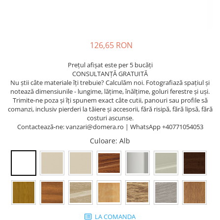
126,65 RON
Prețul afișat este per 5 bucăți
CONSULTANȚĂ GRATUITĂ
Nu știi câte materiale îți trebuie? Calculăm noi. Fotografiază spațiul și
notează dimensiunile - lungime, lățime, înălțime, goluri ferestre și uși.
Trimite-ne poza și îți spunem exact câte cutii, panouri sau profile să
comanzi, inclusiv pierderi la tăiere și accesorii, fără risipă, fără lipsă, fără
costuri ascunse.
Contactează-ne: vanzari@domera.ro | WhatsApp +40771054053
Culoare
: Alb
LA COMANDA