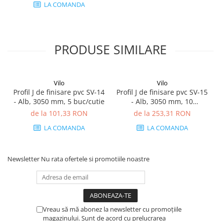
LA COMANDA
PRODUSE SIMILARE
Vilo
Vilo
Profil J de finisare pvc SV-14
Profil J de finisare pvc SV-15
- Alb, 3050 mm, 5 buc/cutie
- Alb, 3050 mm, 10
buc/cutie
de la 101,33 RON
de la 253,31 RON
LA COMANDA
LA COMANDA
Newsletter
Nu rata ofertele si promotiile noastre
Vreau să mă abonez la newsletter cu promoțiile
magazinului. Sunt de acord cu prelucrarea