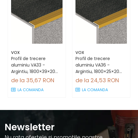
VOX
VOX
Profil de trecere
Profil de trecere
aluminiu VA33 -
aluminiu VA36 -
Argintiu, 1800×39×20
Argintiu, 1800×25×20
mm, premium
mm, premium
de la 35,67 RON
de la 24,53 RON
LA COMANDA
LA COMANDA
Newsletter
Nu rata ofertele si promotiile noastre