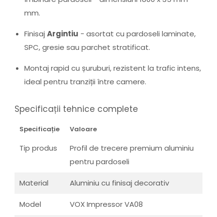
mm.
Finisaj
Argintiu
- asortat cu pardoseli laminate,
SPC, gresie sau parchet stratificat.
Montaj rapid cu șuruburi, rezistent la trafic intens,
ideal pentru tranziții între camere.
Specificații tehnice complete
Specificație
Valoare
Tip produs
Profil de trecere premium aluminiu
pentru pardoseli
Material
Aluminiu cu finisaj decorativ
Model
VOX Impressor VA08