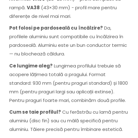
rampă.
VA38
(43×30 mm) - profil mare pentru
diferențe de nivel mai mari.
Pot folosi pe pardoseală cu încălzire?
Da,
profilele aluminiu sunt compatibile cu încălzirea în
pardoseală. Aluminiu este un bun conductor termic
— nu blochează căldura.
Ce lungime aleg?
Lungimea profilului trebuie să
acopere lățimea totală a pragului. Format
standard: 930 mm (pentru praguri standard) și 1800
mm (pentru praguri largi sau aplicații extinse).
Pentru praguri foarte mari, combinăm două profile.
Cum se taie profilul?
Cu ferăstrău cu lamă pentru
aluminiu (disc fin) sau cu mâlă specifică pentru
aluminiu. Tăiere precisă pentru îmbinare estetică.