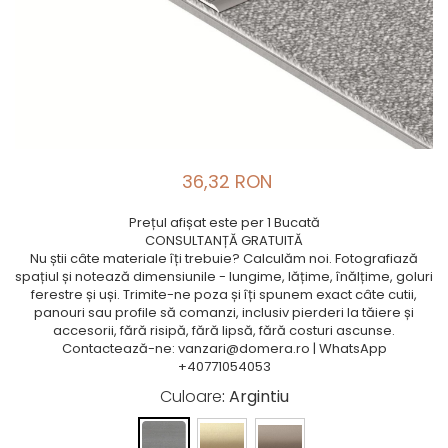
36,32 RON
Prețul afișat este per 1 Bucată
CONSULTANȚĂ GRATUITĂ
Nu știi câte materiale îți trebuie? Calculăm noi. Fotografiază
spațiul și notează dimensiunile - lungime, lățime, înălțime, goluri
ferestre și uși. Trimite-ne poza și îți spunem exact câte cutii,
panouri sau profile să comanzi, inclusiv pierderi la tăiere și
accesorii, fără risipă, fără lipsă, fără costuri ascunse.
Contactează-ne: vanzari@domera.ro | WhatsApp
+40771054053
Culoare
: Argintiu