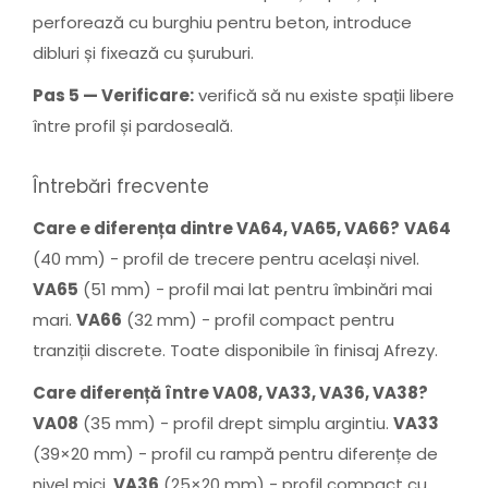
perforează cu burghiu pentru beton, introduce
dibluri și fixează cu șuruburi.
Pas 5 — Verificare:
verifică să nu existe spații libere
între profil și pardoseală.
Întrebări frecvente
Care e diferența dintre VA64, VA65, VA66?
VA64
(40 mm) - profil de trecere pentru același nivel.
VA65
(51 mm) - profil mai lat pentru îmbinări mai
mari.
VA66
(32 mm) - profil compact pentru
tranziții discrete. Toate disponibile în finisaj Afrezy.
Care diferență între VA08, VA33, VA36, VA38?
VA08
(35 mm) - profil drept simplu argintiu.
VA33
(39×20 mm) - profil cu rampă pentru diferențe de
nivel mici.
VA36
(25×20 mm) - profil compact cu