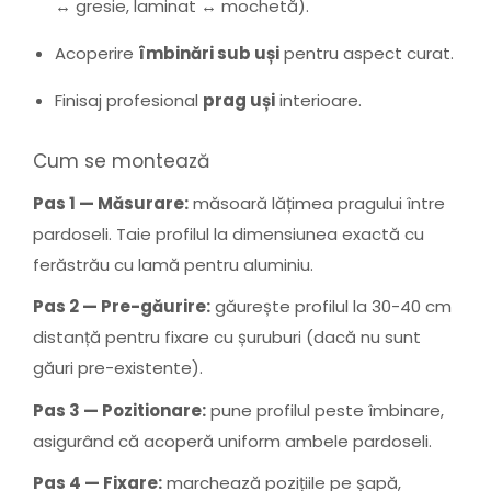
↔ gresie, laminat ↔ mochetă).
Acoperire
îmbinări sub uși
pentru aspect curat.
Finisaj profesional
prag uși
interioare.
Cum se montează
Pas 1 — Măsurare:
măsoară lățimea pragului între
pardoseli. Taie profilul la dimensiunea exactă cu
ferăstrău cu lamă pentru aluminiu.
Pas 2 — Pre-găurire:
găurește profilul la 30-40 cm
distanță pentru fixare cu șuruburi (dacă nu sunt
găuri pre-existente).
Pas 3 — Pozitionare:
pune profilul peste îmbinare,
asigurând că acoperă uniform ambele pardoseli.
Pas 4 — Fixare:
marchează pozițiile pe șapă,