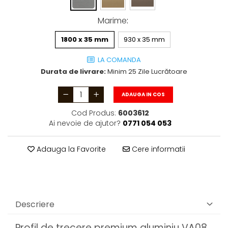
Marime
:
1800 x 35 mm
930 x 35 mm
LA COMANDA
Durata de livrare:
Minim 25 Zile Lucrătoare
ADAUGA IN COS
Cod Produs:
6003612
Ai nevoie de ajutor?
0771 054 053
Adauga la Favorite
Cere informatii
Descriere
Profil de trecere premium aluminiu VA08