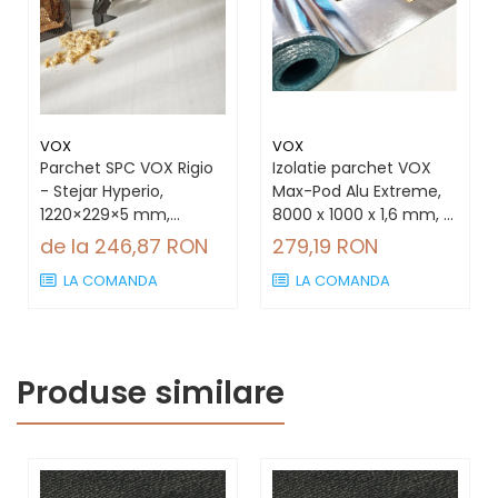
VOX
VOX
Parchet SPC VOX Rigio
Izolatie parchet VOX
- Stejar Hyperio,
Max-Pod Alu Extreme,
1220×229×5 mm,
8000 x 1000 x 1,6 mm, 8
antiderapant R9, 2.23
mp, Rolă, 17 dB
de la 246,87 RON
279,19 RON
mp/cutie (8 plăci)
LA COMANDA
LA COMANDA
Produse similare