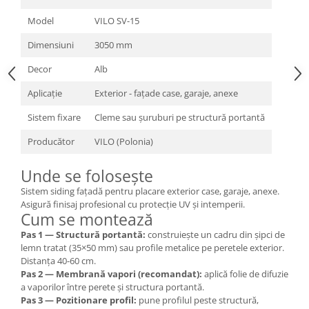
Model
VILO SV-15
Dimensiuni
3050 mm
Decor
Alb
Aplicație
Exterior - fațade case, garaje, anexe
Sistem fixare
Cleme sau șuruburi pe structură portantă
Producător
VILO (Polonia)
Unde se folosește
Sistem siding fațadă pentru placare exterior case, garaje, anexe.
Asigură finisaj profesional cu protecție UV și intemperii.
Cum se montează
Pas 1 — Structură portantă:
construiește un cadru din șipci de
lemn tratat (35×50 mm) sau profile metalice pe peretele exterior.
Distanța 40-60 cm.
Pas 2 — Membrană vapori (recomandat):
aplică folie de difuzie
a vaporilor între perete și structura portantă.
Pas 3 — Pozitionare profil:
pune profilul peste structură,