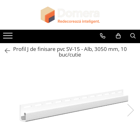
Parchet
Riflaje Decorative
Glafuri
Plinte, Plinte PVC, Plinte MDF
Accesorii
Lambriuri
Panouri Decorative
Parchet SPC
Riflaj exterior
Glafuri Interioare
Plinte PVC
Accesorii Lambriuri
Lambriuri PVC
Panouri Decorative SPC
Riflaje Interioare
Glafuri Exterioare
Plinte MDF Premium
Accesorii Riflaje Decorative
Lambriuri Premium
Panouri Decorative Premium
Profil J de finisare pvc SV-15 - Alb, 3050 mm, 10
Accesorii Plinte
Accesorii Universale
buc/cutie
Terminatii Plinta
Capac Glaf Interior
Colt Exterior Plinta
Izolatie Parchet
Colt Interior Plinta
Prag de trecere
Imbinare Plinta
Profile Decorative Fatada