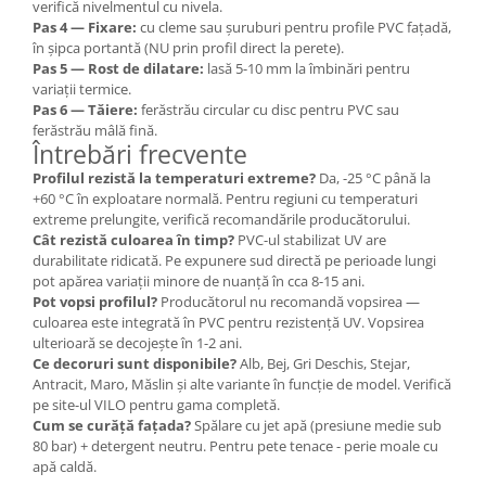
verifică nivelmentul cu nivela.
Pas 4 — Fixare:
cu cleme sau șuruburi pentru profile PVC fațadă,
în șipca portantă (NU prin profil direct la perete).
Pas 5 — Rost de dilatare:
lasă 5-10 mm la îmbinări pentru
variații termice.
Pas 6 — Tăiere:
ferăstrău circular cu disc pentru PVC sau
ferăstrău mâlă fină.
Întrebări frecvente
Profilul rezistă la temperaturi extreme?
Da, -25 °C până la
+60 °C în exploatare normală. Pentru regiuni cu temperaturi
extreme prelungite, verifică recomandările producătorului.
Cât rezistă culoarea în timp?
PVC-ul stabilizat UV are
durabilitate ridicată. Pe expunere sud directă pe perioade lungi
pot apărea variații minore de nuanță în cca 8-15 ani.
Pot vopsi profilul?
Producătorul nu recomandă vopsirea —
culoarea este integrată în PVC pentru rezistență UV. Vopsirea
ulterioară se decojește în 1-2 ani.
Ce decoruri sunt disponibile?
Alb, Bej, Gri Deschis, Stejar,
Antracit, Maro, Măslin și alte variante în funcție de model. Verifică
pe site-ul VILO pentru gama completă.
Cum se curăță fațada?
Spălare cu jet apă (presiune medie sub
80 bar) + detergent neutru. Pentru pete tenace - perie moale cu
apă caldă.