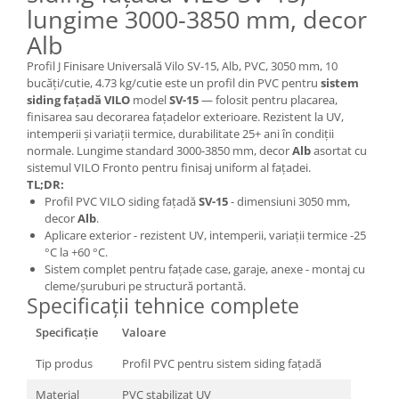
lungime 3000-3850 mm, decor
Alb
Profil J Finisare Universală Vilo SV-15, Alb, PVC, 3050 mm, 10
bucăți/cutie, 4.73 kg/cutie este un profil din PVC pentru
sistem
siding fațadă VILO
model
SV-15
— folosit pentru placarea,
finisarea sau decorarea fațadelor exterioare. Rezistent la UV,
intemperii și variații termice, durabilitate 25+ ani în condiții
normale. Lungime standard 3000-3850 mm, decor
Alb
asortat cu
sistemul VILO Fronto pentru finisaj uniform al fațadei.
TL;DR:
Profil PVC VILO siding fațadă
SV-15
- dimensiuni 3050 mm,
decor
Alb
.
Aplicare exterior - rezistent UV, intemperii, variații termice -25
°C la +60 °C.
Sistem complet pentru fațade case, garaje, anexe - montaj cu
cleme/șuruburi pe structură portantă.
Specificații tehnice complete
Specificație
Valoare
Tip produs
Profil PVC pentru sistem siding fațadă
Material
PVC stabilizat UV