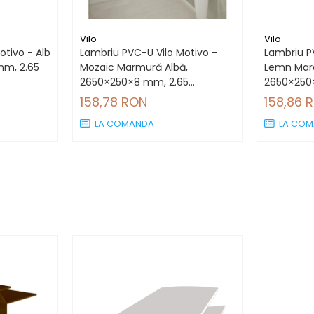
Vilo
Vilo
otivo - Alb
Lambriu PVC-U Vilo Motivo -
Lambriu P
mm, 2.65
Mozaic Marmură Albă,
Lemn Mar
2650×250×8 mm, 2.65
2650×250
mp/cutie (4 bucăți)
mp/cutie 
158,78 RON
158,86 
LA COMANDA
LA COM