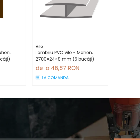
Vilo
ahon,
Lambriu PVC Vilo - Mahon,
căți)
2700×24×8 mm (5 bucăți)
de la 46,87 RON
LA COMANDA