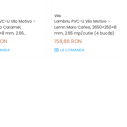
Vilo
VC-U Vilo Motivo -
Lambriu PVC-U Vilo Motivo -
o Caramel,
Lemn Maro Cafea, 2650×250×8
×8 mm, 2.65
mm, 2.65 mp/cutie (4 bucăți)
(4 bucăți)
RON
158,86 RON
ANDA
LA COMANDA