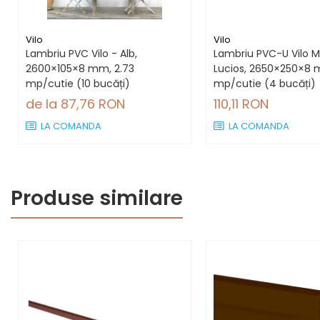
Vilo
Vilo
Lambriu PVC Vilo - Alb,
Lambriu PVC-U Vilo M
2600×105×8 mm, 2.73
Lucios, 2650×250×8 
mp/cutie (10 bucăți)
mp/cutie (4 bucăți)
de la 87,76 RON
110,11 RON
LA COMANDA
LA COMANDA
Produse similare