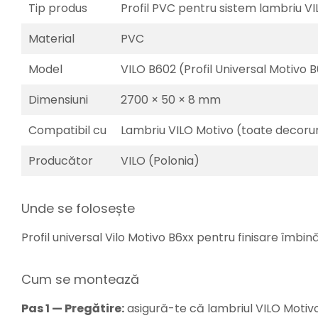
Tip produs
Profil PVC pentru sistem lambriu V
Material
PVC
Model
VILO B602 (Profil Universal Motivo 
Dimensiuni
2700 × 50 × 8 mm
Compatibil cu
Lambriu VILO Motivo (toate decorur
Producător
VILO (Polonia)
Unde se folosește
Profil universal Vilo Motivo B6xx pentru finisare îmbin
Cum se montează
Pas 1 — Pregătire:
asigură-te că lambriul VILO Motiv