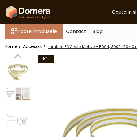
Toate Produsele
Toate Produsele
Contact
Blog
Parchet
Parchet SPC
Home /
Accesorii /
Lambriu PVC Vilo Motivo - B604, 3000×50×10 
Riflaje Decorative
Riflaj exterior
NOU
Riflaje Interioare
Glafuri
Glafuri Interioare
Glafuri Exterioare
Plinte, Plinte PVC, Plinte MDF
Plinte PVC
Plinte MDF Premium
Accesorii Plinte