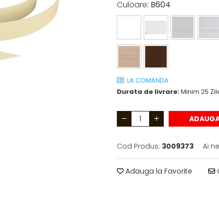
Culoare
: B604
LA COMANDA
Durata de livrare:
Minim 25 Zil
ADAUGA
Cod Produs:
3009373
Ai n
Adauga la Favorite
C