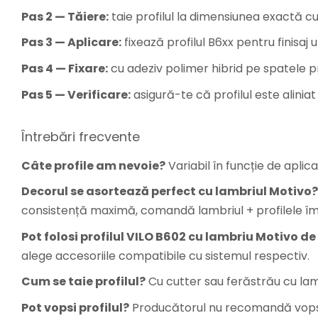
Pas 2 — Tăiere:
taie profilul la dimensiunea exactă c
Pas 3 — Aplicare:
fixează profilul B6xx pentru finisaj 
Pas 4 — Fixare:
cu adeziv polimer hibrid pe spatele p
Pas 5 — Verificare:
asigură-te că profilul este aliniat 
Întrebări frecvente
Câte profile am nevoie?
Variabil în funcție de aplica
Decorul se asortează perfect cu lambriul Motivo?
consistență maximă, comandă lambriul + profilele î
Pot folosi profilul VILO B602 cu lambriu Motivo de
alege accesoriile compatibile cu sistemul respectiv.
Cum se taie profilul?
Cu cutter sau ferăstrău cu lam
Pot vopsi profilul?
Producătorul nu recomandă vopsir