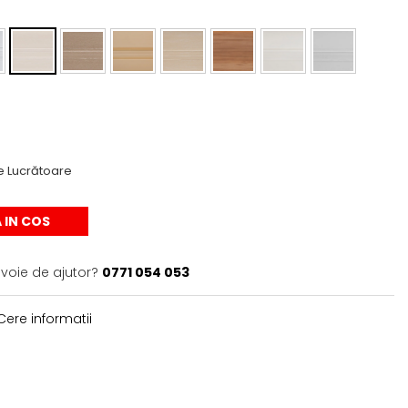
e Lucrătoare
 IN COS
evoie de ajutor?
0771 054 053
ere informatii