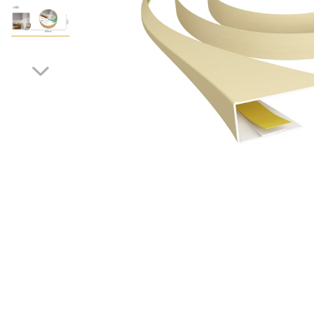
Terminatii Plinta
Colt Exterior Plinta
Colt Interior Plinta
Imbinare Plinta
Accesorii
Accesorii Lambriuri
Accesorii Riflaje Decorative
Accesorii Universale
Capac Glaf Interior
Izolatie Parchet
Prag de trecere
Distribuie
Profile Decorative Fatada
pe
Facebook
Lambriuri
Lambriuri PVC