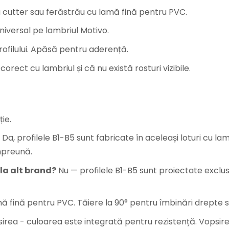
u cutter sau ferăstrău cu lamă fină pentru PVC.
universal pe lambriul Motivo.
rofilului. Apăsă pentru aderență.
corect cu lambriul și că nu există rosturi vizibile.
ție.
Da, profilele B1-B5 sunt fabricate în aceleași loturi cu l
mpreună.
 la alt brand?
Nu — profilele B1-B5 sunt proiectate exclus
ă fină pentru PVC. Tăiere la 90° pentru îmbinări drepte 
ea - culoarea este integrată pentru rezistență. Vopsire