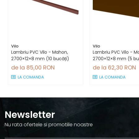
Vilo
Vilo
Lambriu PVC Vilo - Mahon,
Lambriu PVC Vilo - M
2700×12×8 mm (10 bucăți)
2700×12×8 mm (5 bu
de la 85,00 RON
de la 62,30 RON
LA COMANDA
LA COMANDA
Newsletter
Nu rata ofertele si promotiile noastre