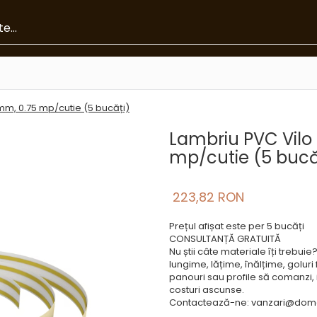
mm, 0.75 mp/cutie (5 bucăți)
Lambriu PVC Vilo
mp/cutie (5 bucă
223,82 RON
Prețul afișat este per 5 bucăți
CONSULTANȚĂ GRATUITĂ
Nu știi câte materiale îți trebui
lungime, lățime, înălțime, goluri 
panouri sau profile să comanzi, in
costuri ascunse.
Contactează-ne: vanzari@dome