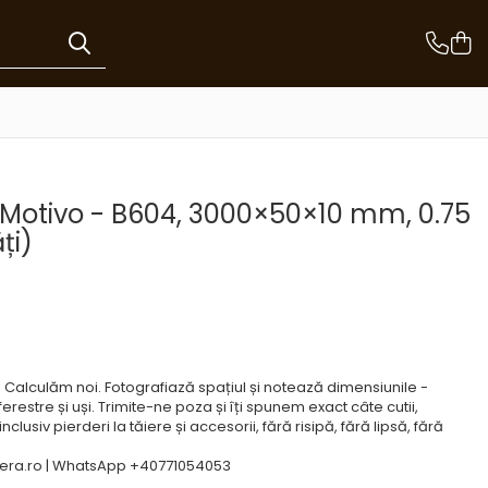
 Motivo - B604, 3000×50×10 mm, 0.75
ți)
e? Calculăm noi. Fotografiază spațiul și notează dimensiunile -
ferestre și uși. Trimite-ne poza și îți spunem exact câte cutii,
clusiv pierderi la tăiere și accesorii, fără risipă, fără lipsă, fără
ra.ro | WhatsApp +40771054053