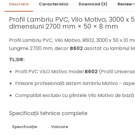
Lambriuri Premium
Descriere
Caracteristici
Download (3)
Review-
Panouri Decorative
Panouri Decorative SPC
Profil Lambriu PVC, Vilo Motivo, 3000 x 
dimensiuni 2700 mm × 50 × 8 mm
Panouri Decorative
Premium
Profil Lambriu PVC, Vilo Motivo, B602, 3000 x 50 x 10 mm
Lungime 2700 mm, decor
B602
asortat cu lambriul M
TL;DR:
Profil PVC VILO Motivo model
B602
(Profil Univers
Finisare profesională sistem lambriu Motivo - aspect
Compatibil exclusiv cu plintele Vilo Motivo de bază
Specificații tehnice complete
Specificație
Valoare