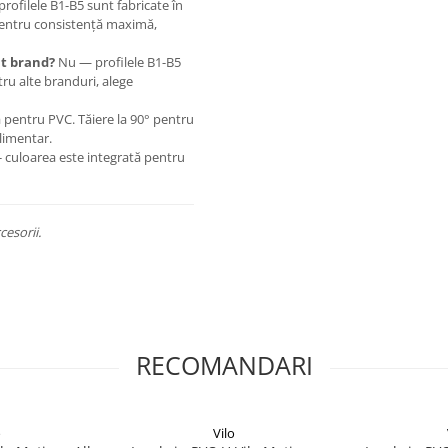
profilele B1-B5 sunt fabricate în
 Pentru consistență maximă,
lt brand?
Nu — profilele B1-B5
ru alte branduri, alege
 pentru PVC. Tăiere la 90° pentru
limentar.
culoarea este integrată pentru
cesorii.
RECOMANDARI
o
Vilo