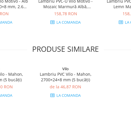
lo Motivo - Alb
Lambriu PVC-U Vilo Motivo -
Lambriu PVC-
50×8 mm, 2.65
Mozaic Marmură Albă,
Lemn Ma
 bucăți)
2650×250×8 mm, 2.65 mp/cutie
2650×250×8 m
 RON
158,78 RON
158
(4 bucăți)
(4 
MANDA
LA COMANDA
LA
PRODUSE SIMILARE
o
Vilo
ilo - Mahon,
Lambriu PVC Vilo - Mahon,
 (5 bucăți)
2700×24×8 mm (5 bucăți)
,30 RON
de la 46,87 RON
MANDA
LA COMANDA