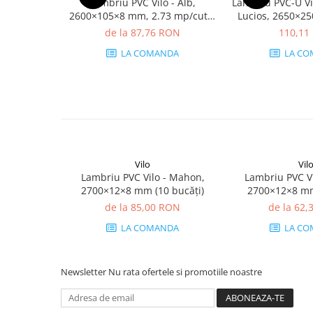
Lambriu PVC Vilo - Alb,
Lambriu PVC-U Vi
2600×105×8 mm, 2.73 mp/cutie
Lucios, 2650×2
(10 bucăți)
mp/cutie (4
de la 87,76 RON
110,11
LA COMANDA
LA CO
Vilo
Vil
Lambriu PVC Vilo - Mahon,
Lambriu PVC V
2700×12×8 mm (10 bucăți)
2700×12×8 mm
de la 85,00 RON
de la 62
LA COMANDA
LA CO
Newsletter
Nu rata ofertele si promotiile noastre