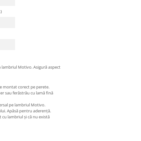
)
la lambriul Motivo. Asigură aspect
e montat corect pe perete.
ter sau ferăstrău cu lamă fină
ersal pe lambriul Motivo.
ului. Apăsă pentru aderență.
t cu lambriul și că nu există