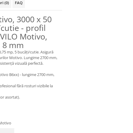
uri
(0)
FAQ
tivo, 3000 x 50
utie - profil
VILO Motivo,
× 8 mm
,75 mp, 5 bucăți/cutie. Asigură
briurilor Motivo. Lungime 2700 mm,
istență vizuală perfectă.
Motivo B6xx) - lungime 2700 mm,
esional fără rosturi vizibile la
or asortat).
 Motivo