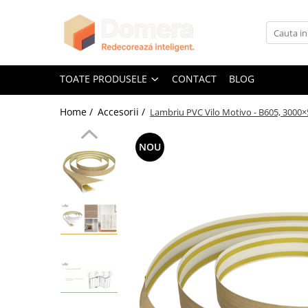
Toate Produsele
Parchet
TOATE PRODUSELE
CONTACT
BLOG
Parchet SPC
Home /
Accesorii /
Lambriu PVC Vilo Motivo - B605, 3000×
Riflaje Decorative
Riflaj exterior
NOU
Riflaje Interioare
Glafuri
Glafuri Interioare
Glafuri Exterioare
Plinte, Plinte PVC, Plinte MDF
Plinte PVC
Plinte MDF Premium
Accesorii Plinte