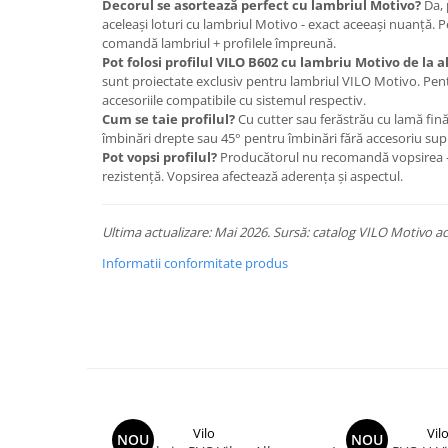
Decorul se asortează perfect cu lambriul Motivo?
Da, 
aceleași loturi cu lambriul Motivo - exact aceeași nuanță.
comandă lambriul + profilele împreună.
Pot folosi profilul VILO B602 cu lambriu Motivo de la a
sunt proiectate exclusiv pentru lambriul VILO Motivo. Pent
accesoriile compatibile cu sistemul respectiv.
Cum se taie profilul?
Cu cutter sau ferăstrău cu lamă fină
îmbinări drepte sau 45° pentru îmbinări fără accesoriu sup
Pot vopsi profilul?
Producătorul nu recomandă vopsirea - 
rezistență. Vopsirea afectează aderența și aspectul.
Ultima actualizare: Mai 2026. Sursă: catalog VILO Motivo ac
Informatii conformitate produs
Vilo
Vil
NOU
NOU