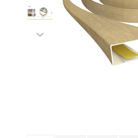
Terminatii Plinta
Colt Exterior Plinta
Colt Interior Plinta
Imbinare Plinta
Accesorii
Accesorii Lambriuri
Accesorii Riflaje Decorative
Accesorii Universale
Capac Glaf Interior
Izolatie Parchet
Prag de trecere
Profile Decorative Fatada
Lambriuri
Distribuie
pe
Lambriuri PVC
Facebook
Lambriuri Premium
Panouri Decorative