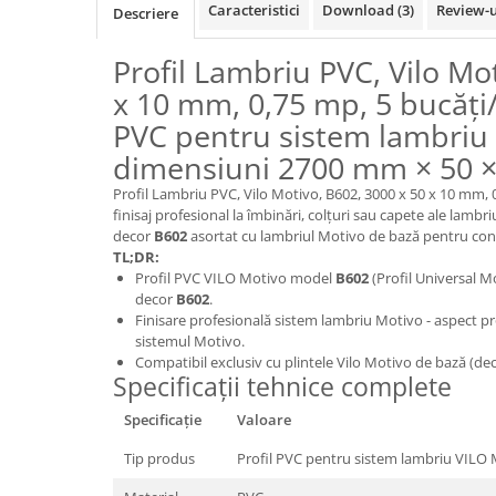
Caracteristici
Download (3)
Review-
Descriere
Panouri Decorative SPC
Panouri Decorative Premium
Profil Lambriu PVC, Vilo Mo
x 10 mm, 0,75 mp, 5 bucăți/c
PVC pentru sistem lambriu 
dimensiuni 2700 mm × 50 
Profil Lambriu PVC, Vilo Motivo, B602, 3000 x 50 x 10 mm, 0
finisaj profesional la îmbinări, colțuri sau capete ale lam
decor
B602
asortat cu lambriul Motivo de bază pentru cons
TL;DR:
Profil PVC VILO Motivo model
B602
(Profil Universal 
decor
B602
.
Finisare profesională sistem lambriu Motivo - aspect prof
sistemul Motivo.
Compatibil exclusiv cu plintele Vilo Motivo de bază (dec
Specificații tehnice complete
Specificație
Valoare
Tip produs
Profil PVC pentru sistem lambriu VILO