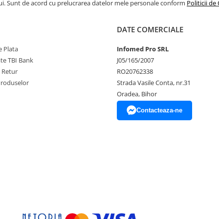
ui. Sunt de acord cu prelucrarea datelor mele personale conform
Politicii de
DATE COMERCIALE
 Plata
Infomed Pro SRL
ate TBI Bank
J05/165/2007
e Retur
RO20762338
Produselor
Strada Vasile Conta, nr.31
Oradea, Bihor
Contacteaza-ne