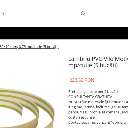
50×10 mm, 0.75 mp/cutie (5 bucăți)
Lambriu PVC Vilo Moti
mp/cutie (5 bucăți)
223,82 RON
Prețul afișat este per 5 bucăți
CONSULTANȚĂ GRATUITĂ
Nu știi câte materiale îți trebuie? 
lungime, lățime, înălțime, goluri fere
panouri sau profile să comanzi, inclusi
costuri ascunse.
Contactează-ne: vanzari@domera.