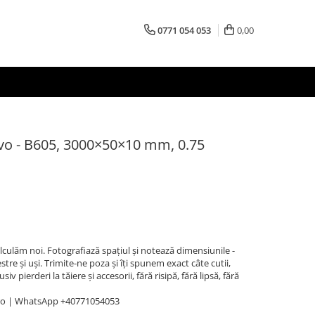
0771 054 053
0,00
vo - B605, 3000×50×10 mm, 0.75
Calculăm noi. Fotografiază spațiul și notează dimensiunile -
stre și uși. Trimite-ne poza și îți spunem exact câte cutii,
v pierderi la tăiere și accesorii, fără risipă, fără lipsă, fără
ro | WhatsApp +40771054053