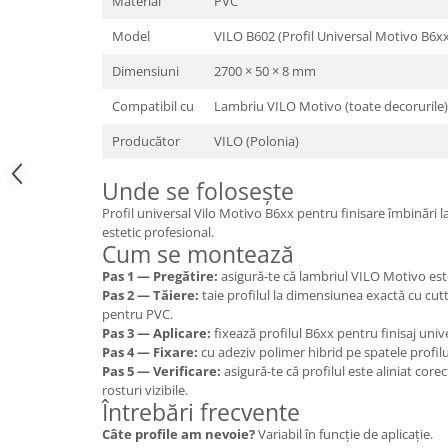
Material
PVC
Model
VILO B602 (Profil Universal Motivo B6xx
Dimensiuni
2700 × 50 × 8 mm
Compatibil cu
Lambriu VILO Motivo (toate decorurile)
Producător
VILO (Polonia)
Unde se folosește
Profil universal Vilo Motivo B6xx pentru finisare îmbinări 
estetic profesional.
Cum se montează
Pas 1 — Pregătire:
asigură-te că lambriul VILO Motivo est
Pas 2 — Tăiere:
taie profilul la dimensiunea exactă cu cut
pentru PVC.
Pas 3 — Aplicare:
fixează profilul B6xx pentru finisaj univ
Pas 4 — Fixare:
cu adeziv polimer hibrid pe spatele profil
Pas 5 — Verificare:
asigură-te că profilul este aliniat corec
rosturi vizibile.
Întrebări frecvente
Câte profile am nevoie?
Variabil în funcție de aplicație.