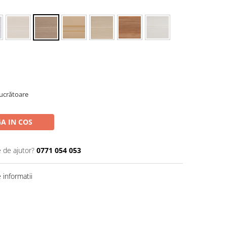
Lucrătoare
A IN COS
e de ajutor?
0771 054 053
informatii