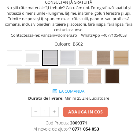
CONSULTANȚĂ GRATUITĂ
Nu știi câte materiale îți trebuie? Calculăm noi. Fotografiază spațiul și
notează dimensiunile - lungime, lățime, înălțime, goluri ferestre și uși.
Trimite-ne poza și îți spunem exact câte cutii, panouri sau profile să
comanzi, inclusiv pierderi la tăiere și accesorii, fără risipă, fără lipsă, fără
costuri ascunse.
Contactează-ne: vanzari@domera.ro | WhatsApp +40771054053
Culoare
: B602
LA COMANDA
Durata de livrare:
Minim 25 Zile Lucrătoare
ADAUGA IN COS
Cod Produs:
3009371
Ai nevoie de ajutor?
0771 054 053