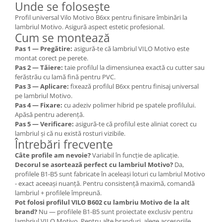
Unde se folosește
Profil universal Vilo Motivo B6xx pentru finisare îmbinări la
lambriul Motivo. Asigură aspect estetic profesional.
Cum se montează
Pas 1 — Pregătire:
asigură-te că lambriul VILO Motivo este
montat corect pe perete.
Pas 2 — Tăiere:
taie profilul la dimensiunea exactă cu cutter sau
ferăstrău cu lamă fină pentru PVC.
Pas 3 — Aplicare:
fixează profilul B6xx pentru finisaj universal
pe lambriul Motivo.
Pas 4 — Fixare:
cu adeziv polimer hibrid pe spatele profilului.
Apăsă pentru aderență.
Pas 5 — Verificare:
asigură-te că profilul este aliniat corect cu
lambriul și că nu există rosturi vizibile.
Întrebări frecvente
Câte profile am nevoie?
Variabil în funcție de aplicație.
Decorul se asortează perfect cu lambriul Motivo?
Da,
profilele B1-B5 sunt fabricate în aceleași loturi cu lambriul Motivo
- exact aceeași nuanță. Pentru consistență maximă, comandă
lambriul + profilele împreună.
Pot folosi profilul VILO B602 cu lambriu Motivo de la alt
brand?
Nu — profilele B1-B5 sunt proiectate exclusiv pentru
lambriul VILO Motivo. Pentru alte branduri, alege accesoriile