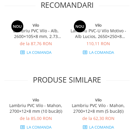
RECOMANDARI
Vilo
Vilo
NOU
NOU
Lambriu PVC Vilo - Alb,
Lambriu PVC-U Vilo Motivo -
2600×105×8 mm, 2.73
Alb Lucios, 2650×250×8
mp/cutie (10 bucăți)
mm, 2.65 mp/cutie (4
de la 87,76 RON
110,11 RON
bucăți)
LA COMANDA
LA COMANDA
PRODUSE SIMILARE
Vilo
Vilo
Lambriu PVC Vilo - Mahon,
Lambriu PVC Vilo - Mahon,
2700×12×8 mm (10 bucăți)
2700×12×8 mm (5 bucăți)
de la 85,00 RON
de la 62,30 RON
LA COMANDA
LA COMANDA