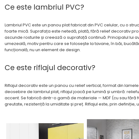
Ce este lambriul PVC?
Lambriul PVC este un panou plat fabricat din PVC celular, cu o struc
foarte mică. Suprafața este netedă, plată, fără relief decorativ pr
ascunde rosturile și creează o suprafață continuă. Principalul lu
umezeală, motiv pentru care se folosește la tavane, în băi, bucătării
funcțională, nu un element de design.
Ce este riflajul decorativ?
Riflajul decorativ este un panou cu relief vertical, format din lame
deosebire de lambriul plat, riflajul joacă pe lumină și umbră: reli
accent. Se fabrică dintr-o gamă de materiale — MDF (cu sau fără furn
greutate, rezistență la umiditate și preț. Riflajul este, prin definiție,