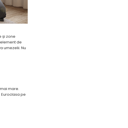
e și zone
n element de
va umezelii. Nu
ț mai mare.
că Euroclasa pe