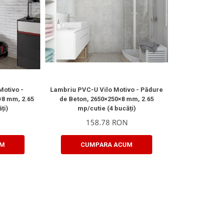
Motivo -
Lambriu PVC-U Vilo Motivo - Pădure
×8 mm, 2.65
de Beton, 2650×250×8 mm, 2.65
ți)
mp/cutie (4 bucăți)
158.78 RON
UM
CUMPARA ACUM