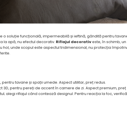
e o soluție funcțională, impermeabilă și ieftină, gândită pentru tavan
a la apă, nu efectul decorativ.
Riflajul decorativ
este, în schimb, u
 sau hol, unde scopul este aspectul tridimensional, nu protecția împotri
erite.
 pentru tavane și spații umede. Aspect utilitar, preț redus.
efect 3D, pentru pereți de accent în camere de zi. Aspect premium, pre
 alegi riflajul când contează designul. Pentru reacția la foc, verifi