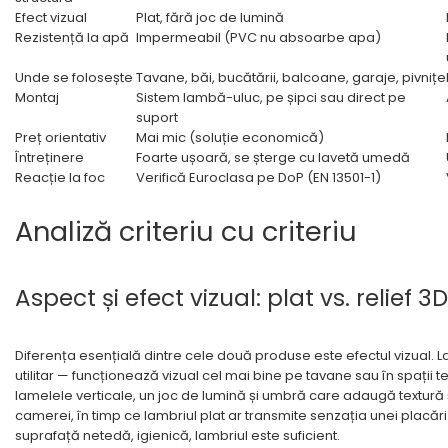
Efect vizual
Plat, fără joc de lumină
Rezistență la apă
Impermeabil (PVC nu absoarbe apa)
Unde se folosește
Tavane, băi, bucătării, balcoane, garaje, pivnițe
Montaj
Sistem lambă-uluc, pe șipci sau direct pe
suport
Preț orientativ
Mai mic (soluție economică)
Întreținere
Foarte ușoară, se șterge cu lavetă umedă
Reacție la foc
Verifică Euroclasa pe DoP (EN 13501-1)
Analiză criteriu cu criteriu
Aspect și efect vizual: plat vs. relief 3D
Diferența esențială dintre cele două produse este efectul vizual. La
utilitar — funcționează vizual cel mai bine pe tavane sau în spații 
lamelele verticale, un joc de lumină și umbră care adaugă textură ș
camerei, în timp ce lambriul plat ar transmite senzația unei placări 
suprafață netedă, igienică, lambriul este suficient.