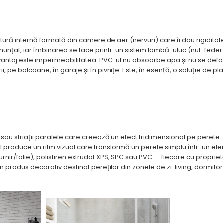
tură internă formată din camere de aer (nervuri) care îi dau rigiditat
onunțat, iar îmbinarea se face printr-un sistem lambă-uluc (nut-feder
i avantaj este impermeabilitatea: PVC-ul nu absoarbe apa și nu se de
, pe balcoane, în garaje și în pivnițe. Este, în esență, o soluție de pl
le sau striații paralele care creează un efect tridimensional pe perete.
eful produce un ritm vizual care transformă un perete simplu într-un e
ir/folie), polistiren extrudat XPS, SPC sau PVC — fiecare cu proprietă
 un produs decorativ destinat pereților din zonele de zi: living, dormitor,