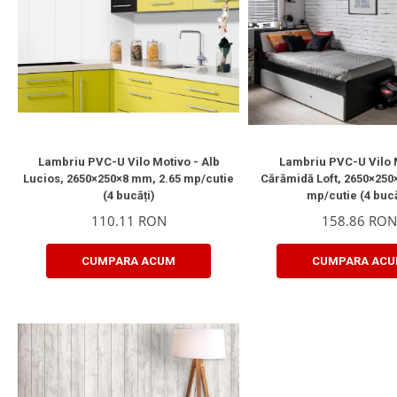
Lambriu PVC-U Vilo Motivo - Alb
Lambriu PVC-U Vilo 
Lucios, 2650×250×8 mm, 2.65 mp/cutie
Cărămidă Loft, 2650×250
(4 bucăți)
mp/cutie (4 bucă
110.11 RON
158.86 RON
CUMPARA ACUM
CUMPARA AC