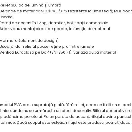
Relief 3D, joc de lumină și umbră
Depinde de material: SPC/PVC/XPS rezistente la umezeală; MDF doa
uscate
Pereți de accent în living, dormitor, hol, spații comerciale
Adeziv sau montaj direct pe perete, în funcție de material
Mai mare (element de design)
Ușoară, dar relieful poate reține praf între lamele
Verifică Euroclasa pe DoP (EN 13501-1), variază după material
mbriul PVC are o suprafață plată, fără relief, ceea ce îi dă un aspect
tehnice, unde nu se urmărește un efect decorativ. Riflajul decorativ cr
i adâncime peretelui. Pe un perete de accent, riflajul devine punctul 
tehnice. Dacă scopul este estetic, riflajul este produsul potrivit; dacă