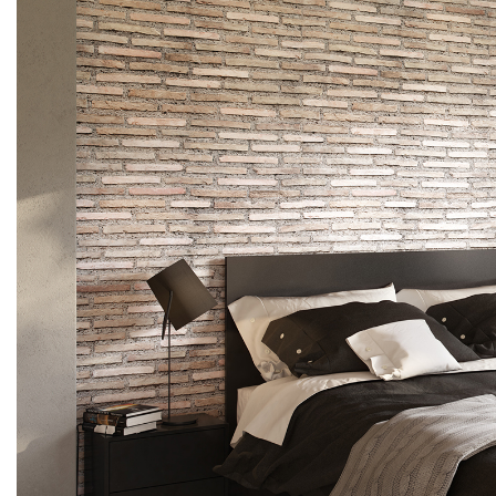
Terminatii Plinta
Colt Exterior Plinta
Colt Interior Plinta
Imbinare Plinta
Accesorii
Accesorii Lambriuri
Accesorii Riflaje Decorative
Accesorii Universale
Capac Glaf Interior
Izolatie Parchet
Prag de trecere
Profile Decorative Fatada
Lambriuri
Lambriuri PVC