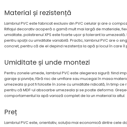
Material și rezistență
Lambriul PVC este fabricat exclusiv din PVC celular și are o compoz
Riflajul decorativ acoperă o gamă mult mai largă de materiale, fiec
umiditate; polistirenul XPS este foarte ușor și tolerant la umezeală; 
pentru spații cu umiditate variabilă. Practic, lambriul PVC are o singu
concret, pentru că de el depind rezistența la apă și locul în care îl
Umiditate și unde montezi
Pentru zonele umede, lambriul PVC este alegerea sigură: fiind impe
garaje și pivnițe, fără risc de umflare sau mucegai în masa material
umezeala și pot fi folosite în zone cu umiditate ridicată, în timp ce
pentru că MDF-ul absoarbe umezeala și se poate deforma. Greșeala fr
comportamentul la apă variază complet de la un material la altul.
Preț
Lambriul PVC este, orientativ, soluția mai economică dintre cele dou