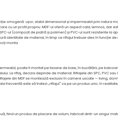
iție omogenă: ușor, stabil dimensional și impermeabil prin natura mat
are cu un profil propriu: MDF-ul oferă un aspect cald, lemnos, dar est
SPC-ul (compozit de piatră și polimeri) și PVC-ul sunt rezistente la apă
ră identitate de material, în timp ce riflajul trebuie ales în funcție de
 poți monta.
rmeabil, poate fi montat pe tavane de baie, în bucătării, pe balcoan
ului. La riflaj, decizia depinde de material. Riflajele din SPC, PVC sau
 riflajele din MDF se montează exclusiv în camere uscate — living, dorm
ecventă este să tratezi „riflajul" ca pe un produs unic; în realitate
ă, fiind un produs de placare de volum, fabricat dintr-un singur materi