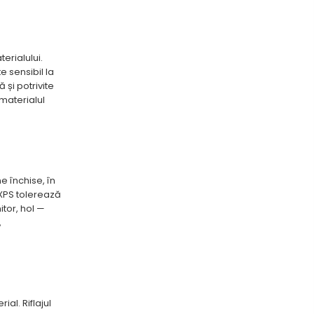
erialului.
e sensibil la
 și potrivite
 materialul
e închise, în
 XPS tolerează
itor, hol —
,
al. Riflajul