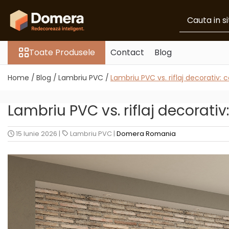
Toate Produsele
Toate Produsele
Contact
Blog
Parchet
Parchet SPC
Home /
Blog /
Lambriu PVC /
Lambriu PVC vs. riflaj decorativ: 
Riflaje Decorative
Riflaj exterior
Lambriu PVC vs. riflaj decorativ
Riflaje Interioare
Glafuri
15 Iunie 2026
|
Lambriu PVC
|
Domera Romania
Glafuri Interioare
Glafuri Exterioare
Plinte, Plinte PVC, Plinte MDF
Plinte PVC
Plinte MDF Premium
Accesorii Plinte