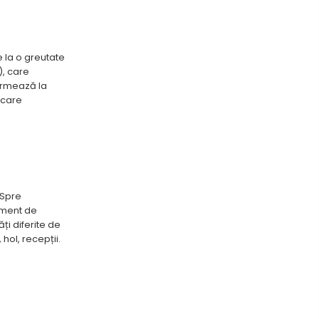
e la o greutate
), care
formează la
acare
 Spre
lement de
ți diferite de
 hol, recepții.