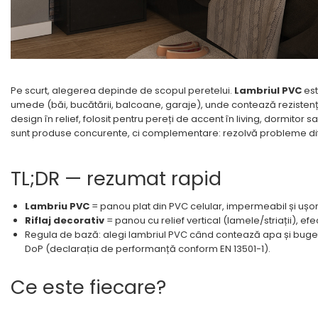
Lambriuri Premium
Panouri Decorative
Panouri Decorative SPC
Panouri Decorative
Premium
Pe scurt, alegerea depinde de scopul peretelui.
Lambriul PVC
est
umede (băi, bucătării, balcoane, garaje), unde contează rezistenț
design în relief, folosit pentru pereți de accent în living, dormitor
sunt produse concurente, ci complementare: rezolvă probleme dif
TL;DR — rezumat rapid
Lambriu PVC
= panou plat din PVC celular, impermeabil și ușor,
Riflaj decorativ
= panou cu relief vertical (lamele/striații), 
Regula de bază: alegi lambriul PVC când contează apa și bugetul;
DoP (declarația de performanță conform EN 13501-1).
Ce este fiecare?