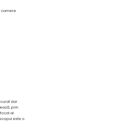
r camere
 curat dar
eează, prin
focal al
 scopul este o