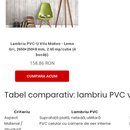
Lambriu PVC-U Vilo Motivo - Lemn
Gri, 2650×250×8 mm, 2.65 mp/cutie (4
bucăți)
158.86 RON
CUMPARA ACUM
Tabel comparativ: lambriu PVC vs
Criteriu
Lambriu PVC
Aspect
Suprafață plată, netedă, utilitară
Material /
PVC celular cu camere de aer interne
structură