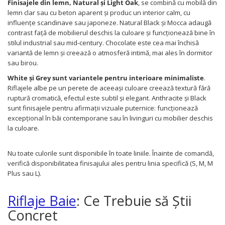
Finisajele din lemn, Natural și Light Oak
, se combină cu mobilă din
lemn clar sau cu beton aparent și produc un interior calm, cu
influențe scandinave sau japoneze. Natural Black și Mocca adaugă
contrast față de mobilierul deschis la culoare și funcționează bine în
stilul industrial sau mid-century. Chocolate este cea mai închisă
variantă de lemn și creează o atmosferă intimă, mai ales în dormitor
sau birou.
White și Grey sunt variantele pentru interioare minimaliste
.
Riflajele albe pe un perete de aceeași culoare creează textură fără
ruptură cromatică, efectul este subtil și elegant. Anthracite și Black
sunt finisajele pentru afirmații vizuale puternice: funcționează
excepțional în băi contemporane sau în livinguri cu mobilier deschis
la culoare.
Nu toate culorile sunt disponibile în toate liniile. Înainte de comandă,
verifică disponibilitatea finisajului ales pentru linia specifică (S, M, M
Plus sau L).
Riflaje Baie
: Ce Trebuie să Știi
Concret