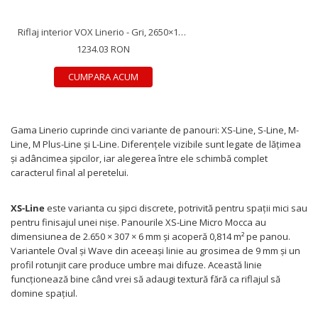
Riflaj interior VOX Linerio - Gri, 2650×122×21 mm, Polistiren Extrudat XPS, 3.88 mp/cutie (12 bucăți)
1234.03 RON
CUMPARA ACUM
Gama Linerio cuprinde cinci variante de panouri: XS-Line, S-Line, M-
Line, M Plus-Line și L-Line. Diferențele vizibile sunt legate de lățimea
și adâncimea șipcilor, iar alegerea între ele schimbă complet
caracterul final al peretelui.
XS-Line
este varianta cu șipci discrete, potrivită pentru spații mici sau
pentru finisajul unei nișe. Panourile XS-Line Micro Mocca au
dimensiunea de 2.650 × 307 × 6 mm și acoperă 0,814 m² pe panou.
Variantele Oval și Wave din aceeași linie au grosimea de 9 mm și un
profil rotunjit care produce umbre mai difuze. Această linie
funcționează bine când vrei să adaugi textură fără ca riflajul să
domine spațiul.