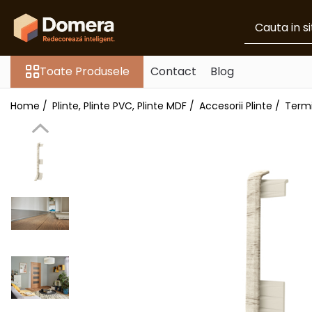
Toate Produsele
Toate Produsele
Contact
Blog
Parchet
Parchet SPC
Home /
Plinte, Plinte PVC, Plinte MDF /
Accesorii Plinte /
Termi
Riflaje Decorative
Riflaj exterior
Riflaje Interioare
Glafuri
Glafuri Interioare
Glafuri Exterioare
Plinte, Plinte PVC, Plinte MDF
Plinte PVC
Plinte MDF Premium
Accesorii Plinte