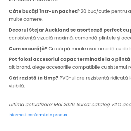
Câte bucăți într-un pachet?
20 buc/cutie pentru a
multe camere.
Decorul Stejar Auckland se asortează perfect cu 
consistență vizuală maximă, comandă plintele și acces
Cum se curăță?
Cu cârpă moale ușor umedă cu deterge
Pot folosi accesoriul capac terminatie la o plintă
alt brand, alege accesoriile compatibile cu sistemul r
Cât rezistă în timp?
PVC-ul are rezistență ridicată l
vizibilă.
Ultima actualizare: Mai 2026. Sursă: catalog VILO acce
Informatii conformitate produs