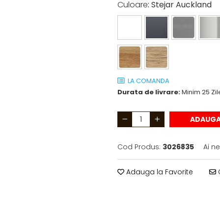
Culoare
: Stejar Auckland
LA COMANDA
Durata de livrare:
Minim 25 Zil
ADAUGA
Cod Produs:
3026835
Ai n
Adauga la Favorite
C