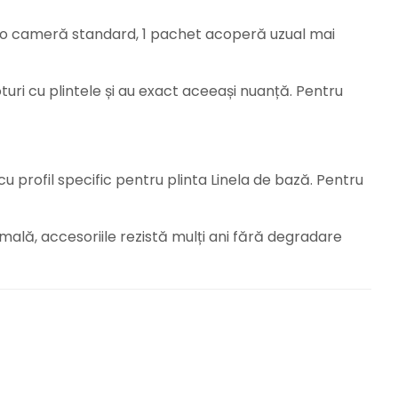
u o cameră standard, 1 pachet acoperă uzual mai
oturi cu plintele și au exact aceeași nuanță. Pentru
u profil specific pentru plinta Linela de bază. Pentru
rmală, accesoriile rezistă mulți ani fără degradare