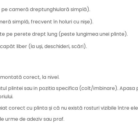
ri pe cameră dreptunghiulară simplă).
eră simplă, frecvent în holuri cu nișe).
te pe perete drept lung (peste lungimea unei plinte).
capăt liber (la uși, deschideri, scări).
montată corect, la nivel.
l plintei sau in pozitia specifica (colt/imbinare). Apasa
iului.
t corect cu plinta și că nu există rosturi vizibile între ele
e urme de adeziv sau praf.