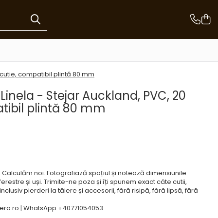
/cutie, compatibil plintă 80 mm
Linela - Stejar Auckland, PVC, 20
tibil plintă 80 mm
e? Calculăm noi. Fotografiază spațiul și notează dimensiunile -
ferestre și uși. Trimite-ne poza și îți spunem exact câte cutii,
clusiv pierderi la tăiere și accesorii, fără risipă, fără lipsă, fără
ra.ro | WhatsApp +40771054053