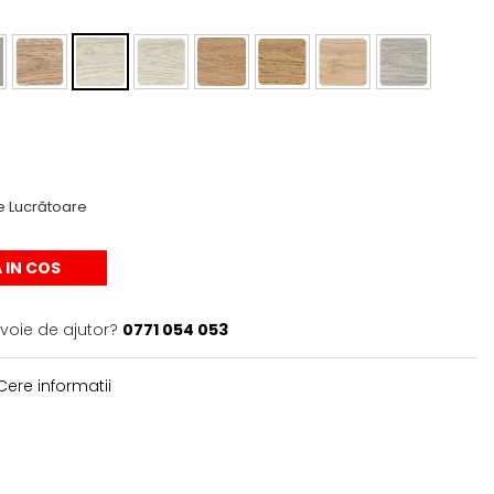
e Lucrătoare
 IN COS
evoie de ajutor?
0771 054 053
ere informatii