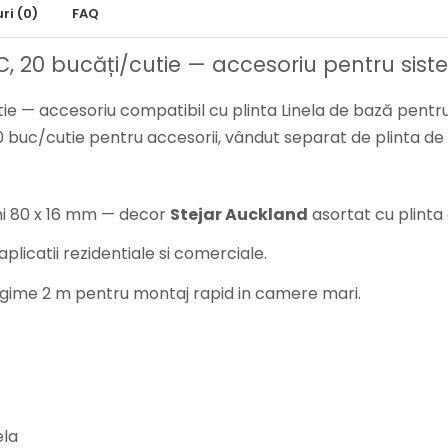
uri
(0)
FAQ
C, 20 bucăți/cutie — accesoriu pentru siste
ie — accesoriu compatibil cu plinta Linela de bază pentru 
20 buc/cutie pentru accesorii, vândut separat de plinta de
ni 80 x 16 mm — decor
Stejar Auckland
asortat cu plinta
licatii rezidentiale si comerciale.
ngime 2 m pentru montaj rapid in camere mari.
ela