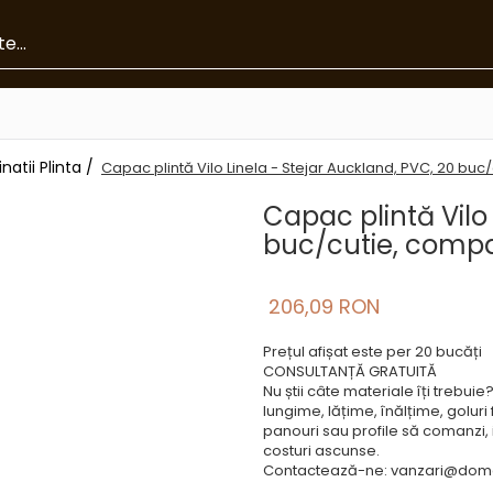
natii Plinta /
Capac plintă Vilo Linela - Stejar Auckland, PVC, 20 buc
Capac plintă Vilo 
buc/cutie, compa
206,09 RON
Prețul afișat este per 20 bucăți
CONSULTANȚĂ GRATUITĂ
Nu știi câte materiale îți trebui
lungime, lățime, înălțime, goluri 
panouri sau profile să comanzi, in
costuri ascunse.
Contactează-ne: vanzari@dome