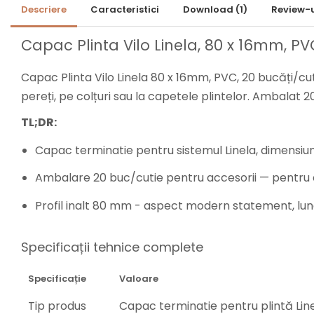
Lambriuri Premium
Descriere
Caracteristici
Download (1)
Review-
Panouri Decorative
Panouri Decorative SPC
Capac Plinta Vilo Linela, 80 x 16mm, PV
Panouri Decorative
Capac Plinta Vilo Linela 80 x 16mm, PVC, 20 bucăți/cut
Premium
pereți, pe colțuri sau la capetele plintelor. Ambalat 
TL;DR:
Capac terminatie pentru sistemul Linela, dimensiu
Ambalare 20 buc/cutie pentru accesorii — pentru ap
Profil inalt 80 mm - aspect modern statement, lu
Specificații tehnice complete
Specificație
Valoare
Tip produs
Capac terminatie pentru plintă Lin