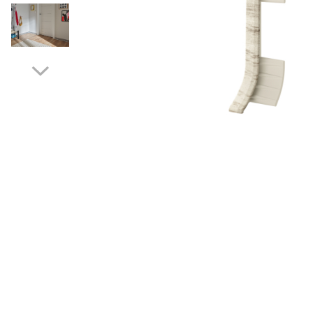
Terminatii Plinta
Colt Exterior Plinta
Colt Interior Plinta
Imbinare Plinta
Accesorii
Accesorii Lambriuri
Accesorii Riflaje Decorative
Accesorii Universale
Capac Glaf Interior
Distribuie
pe
Izolatie Parchet
Facebook
Prag de trecere
Profile Decorative Fatada
Lambriuri
Lambriuri PVC