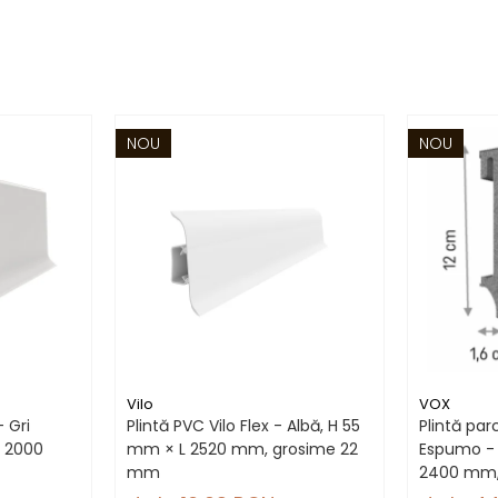
NOU
NOU
Vilo
VOX
- Gri
Plintă PVC Vilo Flex - Albă, H 55
Plintă pa
L 2000
mm × L 2520 mm, grosime 22
Espumo - 
mm
2400 mm,