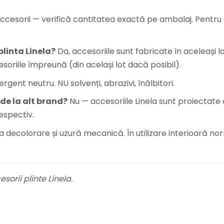
ccesorii — verifică cantitatea exactă pe ambalaj. Pentr
plinta Linela?
Da, accesoriile sunt fabricate în aceleași l
oriile împreună (din același lot dacă posibil).
nt neutru. NU solvenți, abrazivi, înălbitori.
 de la alt brand?
Nu — accesoriile Linela sunt proiectate c
espectiv.
a decolorare și uzură mecanică. În utilizare interioară no
sorii plinte Linela.