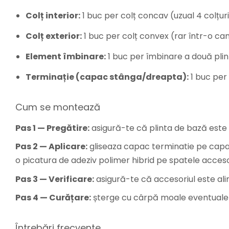
Colț interior:
1 buc per colț concav (uzual 4 colțu
Colț exterior:
1 buc per colț convex (rar într-o cam
Element îmbinare:
1 buc per îmbinare a două plin
Terminație (capac stânga/dreapta):
1 buc per 
Cum se montează
Pas 1 — Pregătire:
asigură-te că plinta de bază este 
Pas 2 — Aplicare:
gliseaza capac terminatie pe capatu
o picatura de adeziv polimer hibrid pe spatele accesor
Pas 3 — Verificare:
asigură-te că accesoriul este alinia
Pas 4 — Curățare:
șterge cu cârpă moale eventualel
Întrebări frecvente