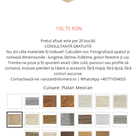
196,75 RON
Prețul afișat este per 20 bucăți
CONSULTANȚĂ GRATUITĂ
Nu știi câte materiale îți trebuie? Calculăm noi. Fotografiază spațiul și
notează dimensiunile - lungime, lățime, înălțime, goluri ferestre și uși.
Trimite-ne poza și îți spunem exact câte cutii, panouri sau profile să
comanzi, inclusiv pierderi la tăiere și accesorii, fără risipă, fără lipsă, fără
costuri ascunse.
Contactează-ne: vanzari@domera.ro | WhatsApp +40771054053
Culoare
: Platan Mexican