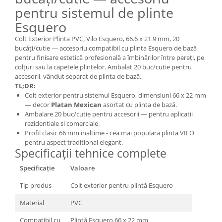
pentru sistemul de plinte
Esquero
Colt Exterior Plinta PVC, Vilo Esquero, 66.6 x 21.9 mm, 20
bucăți/cutie — accesoriu compatibil cu plinta Esquero de bază
pentru finisare estetică profesională a îmbinărilor între pereți, pe
colțuri sau la capetele plintelor. Ambalat 20 buc/cutie pentru
accesorii, vândut separat de plinta de bază.
TL;DR:
Colt exterior pentru sistemul Esquero, dimensiuni 66 x 22 mm
— decor
Platan Mexican
asortat cu plinta de bază.
Ambalare 20 buc/cutie pentru accesorii — pentru aplicatii
rezidentiale si comerciale.
Profil clasic 66 mm inaltime - cea mai populara plinta VILO
pentru aspect traditional elegant.
Specificații tehnice complete
Specificație
Valoare
Tip produs
Colt exterior pentru plintă Esquero
Material
PVC
Compatibil cu
Plintă Esquero 66 x 22 mm