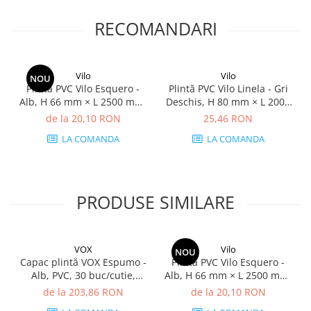
RECOMANDARI
Vilo
Vilo
NOU
Plintă PVC Vilo Esquero -
Plintă PVC Vilo Linela - Gri
Alb, H 66 mm × L 2500 mm,
Deschis, H 80 mm × L 2000
grosime 22 mm
mm, grosime 16 mm
de la 20,10 RON
25,46 RON
LA COMANDA
LA COMANDA
PRODUSE SIMILARE
VOX
Vilo
NOU
Capac plintă VOX Espumo -
Plintă PVC Vilo Esquero -
Alb, PVC, 30 buc/cutie,
Alb, H 66 mm × L 2500 mm,
compatibil plintă 65 mm
grosime 22 mm
de la 203,86 RON
de la 20,10 RON