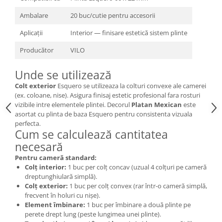
Ambalare
20 buc/cutie pentru accesorii
Aplicații
Interior — finisare estetică sistem plinte
Producător
VILO
Unde se utilizează
Colt exterior
Esquero se utilizeaza la colturi convexe ale camerei
(ex. coloane, nise). Asigura finisaj estetic profesional fara rosturi
vizibile intre elementele plintei. Decorul
Platan Mexican
este
asortat cu plinta de baza Esquero pentru consistenta vizuala
perfecta.
Cum se calculează cantitatea
necesară
Pentru cameră standard:
Colț interior:
1 buc per colț concav (uzual 4 colțuri pe cameră
dreptunghiulară simplă).
Colț exterior:
1 buc per colț convex (rar într-o cameră simplă,
frecvent în holuri cu nișe).
Element îmbinare:
1 buc per îmbinare a două plinte pe
perete drept lung (peste lungimea unei plinte).