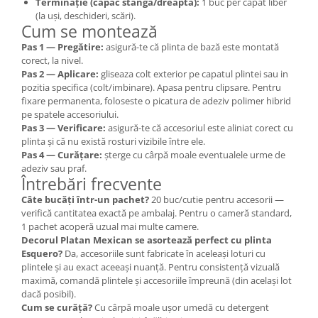
Terminație (capac stânga/dreapta):
1 buc per capăt liber
(la uși, deschideri, scări).
Cum se montează
Pas 1 — Pregătire:
asigură-te că plinta de bază este montată
corect, la nivel.
Pas 2 — Aplicare:
gliseaza colt exterior pe capatul plintei sau in
pozitia specifica (colt/imbinare). Apasa pentru clipsare. Pentru
fixare permanenta, foloseste o picatura de adeziv polimer hibrid
pe spatele accesoriului.
Pas 3 — Verificare:
asigură-te că accesoriul este aliniat corect cu
plinta și că nu există rosturi vizibile între ele.
Pas 4 — Curățare:
șterge cu cârpă moale eventualele urme de
adeziv sau praf.
Întrebări frecvente
Câte bucăți într-un pachet?
20 buc/cutie pentru accesorii —
verifică cantitatea exactă pe ambalaj. Pentru o cameră standard,
1 pachet acoperă uzual mai multe camere.
Decorul Platan Mexican se asortează perfect cu plinta
Esquero?
Da, accesoriile sunt fabricate în aceleași loturi cu
plintele și au exact aceeași nuanță. Pentru consistență vizuală
maximă, comandă plintele și accesoriile împreună (din același lot
dacă posibil).
Cum se curăță?
Cu cârpă moale ușor umedă cu detergent