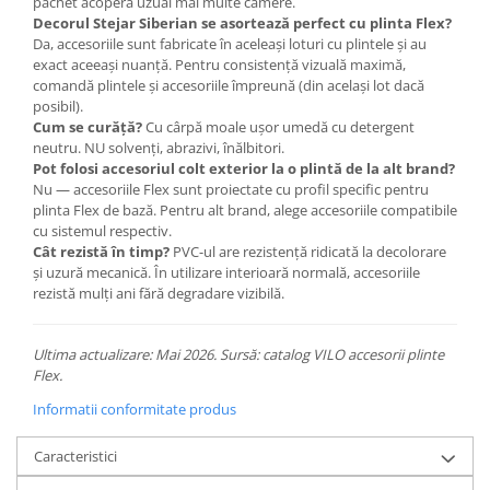
pachet acoperă uzual mai multe camere.
Decorul Stejar Siberian se asortează perfect cu plinta Flex?
Da, accesoriile sunt fabricate în aceleași loturi cu plintele și au
exact aceeași nuanță. Pentru consistență vizuală maximă,
comandă plintele și accesoriile împreună (din același lot dacă
posibil).
Cum se curăță?
Cu cârpă moale ușor umedă cu detergent
neutru. NU solvenți, abrazivi, înălbitori.
Pot folosi accesoriul colt exterior la o plintă de la alt brand?
Nu — accesoriile Flex sunt proiectate cu profil specific pentru
plinta Flex de bază. Pentru alt brand, alege accesoriile compatibile
cu sistemul respectiv.
Cât rezistă în timp?
PVC-ul are rezistență ridicată la decolorare
și uzură mecanică. În utilizare interioară normală, accesoriile
rezistă mulți ani fără degradare vizibilă.
Ultima actualizare: Mai 2026. Sursă: catalog VILO accesorii plinte
Flex.
Informatii conformitate produs
Caracteristici