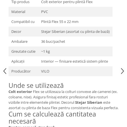
Tip produs
Colt exterior pentru plintă Flex
Material
PVC
Compatibil cu
Plintă Flex 55 x 22 mm
Decor
Stejar Siberian (asortat cu plinta de bază)
Ambalare
36 buc/pachet
Greutate cutie
~1 kg
Aplicații
Interior — finisare estetică sistem plinte
Producător
VILO
Unde se utilizează
Colt exterior
Flex se utilizeaza la colturi convexe ale camerei (ex.
coloane, nise). Asigura finisaj estetic profesional fara rosturi
vizibile intre elementele plintei. Decorul
Stejar Siberian
este
asortat cu plinta de baza Flex pentru consistenta vizuala perfecta.
Cum se calculează cantitatea
necesară