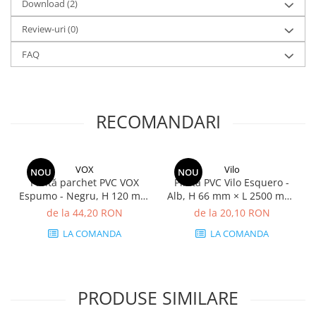
Download (2)
Review-uri
(0)
FAQ
RECOMANDARI
VOX
Vilo
NOU
NOU
Plintă parchet PVC VOX
Plintă PVC Vilo Esquero -
Espumo - Negru, H 120 mm
Alb, H 66 mm × L 2500 mm,
× L 2400 mm, grosime 16
grosime 22 mm
de la 44,20 RON
de la 20,10 RON
mm
LA COMANDA
LA COMANDA
PRODUSE SIMILARE