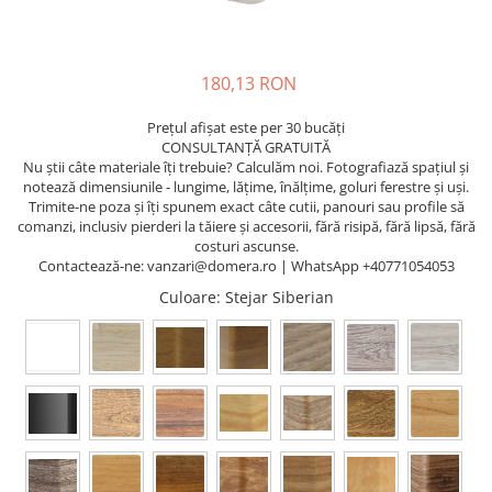
Terminatii Plinta
Colt Exterior Plinta
Colt Interior Plinta
180,13 RON
Imbinare Plinta
Accesorii
Prețul afișat este per 30 bucăți
CONSULTANȚĂ GRATUITĂ
Accesorii Lambriuri
Nu știi câte materiale îți trebuie? Calculăm noi. Fotografiază spațiul și
notează dimensiunile - lungime, lățime, înălțime, goluri ferestre și uși.
Accesorii Riflaje Decorative
Trimite-ne poza și îți spunem exact câte cutii, panouri sau profile să
Accesorii Universale
comanzi, inclusiv pierderi la tăiere și accesorii, fără risipă, fără lipsă, fără
costuri ascunse.
Capac Glaf Interior
Contactează-ne: vanzari@domera.ro | WhatsApp +40771054053
Izolatie Parchet
Culoare
: Stejar Siberian
Prag de trecere
Profile Decorative Fatada
Lambriuri
Lambriuri PVC
Lambriuri Premium
Panouri Decorative