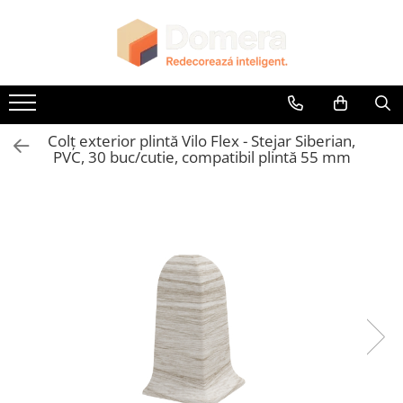
Toate Produsele
Parchet
Parchet SPC
Colț exterior plintă Vilo Flex - Stejar Siberian,
Riflaje Decorative
PVC, 30 buc/cutie, compatibil plintă 55 mm
Riflaj exterior
Riflaje Interioare
Glafuri
Glafuri Interioare
Glafuri Exterioare
Plinte, Plinte PVC, Plinte MDF
Plinte PVC
Plinte MDF Premium
Accesorii Plinte