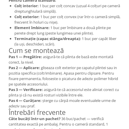
Pentru cameră standard:
Colț interior:
1 buc per colț concav (uzual 4 colțuri pe cameră
dreptunghiulară simplă).
Colț exterior:
1 buc per colț convex (rar într-o cameră simplă,
frecvent în holuri cu nișe).
Element îmbinare:
1 buc per îmbinare a două plinte pe
perete drept lung (peste lungimea unei plinte).
Terminație (capac stânga/dreapta):
1 buc per capăt liber
(la uși, deschideri, scări).
Cum se montează
Pas 1 — Pregătire:
asigură-te că plinta de bază este montată
corect, la nivel.
Pas 2 — Aplicare:
gliseaza colt exterior pe capatul plintei sau in
pozitia specifica (colt/imbinare). Apasa pentru clipsare. Pentru
fixare permanenta, foloseste o picatura de adeziv polimer hibrid
pe spatele accesoriului.
Pas 3 — Verificare:
asigură-te că accesoriul este aliniat corect cu
plinta și că nu există rosturi vizibile între ele.
Pas 4 — Curățare:
șterge cu cârpă moale eventualele urme de
adeziv sau praf.
Întrebări frecvente
Câte bucăți într-un pachet?
36 buc/pachet — verifică
cantitatea exactă pe ambalaj. Pentru o cameră standard, 1