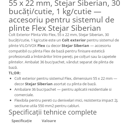
55 x 22 mm, Stejar Siberian, 30
bucăți/cutie, 1 kg/cutie —
accesoriu pentru sistemul de
plinte Flex Stejar Siberian
Colt Exterior Plinta Vilo Flex, 55 x 22 mm, Stejar Siberian, 30
bucăți/cutie, 1 kg/cutie este un
Colt exterior
pentru sistemul de
plinte VILO/VOX
Flex
cu decor
Stejar Siberian
— accesoriu
compatibil cu plinta Flex de bază pentru finisare estetică
profesională a îmbinărilor între pereți, pe colțuri sau la capetele
plintelor. Ambalat 36 buc/pachet, vândut separat de plinta de
bază.
TL;DR:
Colt exterior pentru sistemul Flex, dimensiuni 55 x 22 mm —
decor
Stejar Siberian
asortat cu plinta de bază.
Ambalare 36 buc/pachet — pentru aplicatii rezidentiale si
comerciale.
Flexibila pentru pereti cu denivelari mici, rezistenta impact 2J,
sectiune utila 550 mm2 pentru cabluri.
Specificații tehnice complete
Specificație
Valoare