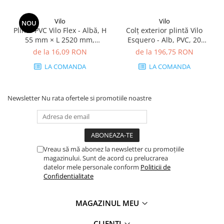
Vilo
Vilo
NOU
Plintă PVC Vilo Flex - Albă, H
Colț exterior plintă Vilo
55 mm × L 2520 mm,
Esquero - Alb, PVC, 20
grosime 22 mm
buc/cutie, compatibil plintă
de la 16,09 RON
de la 196,75 RON
66.6 mm
LA COMANDA
LA COMANDA
Newsletter
Nu rata ofertele si promotiile noastre
Vreau să mă abonez la newsletter cu promoțiile
magazinului. Sunt de acord cu prelucrarea
datelor mele personale conform
Politicii de
Confidentialitate
MAGAZINUL MEU
CLIENTI