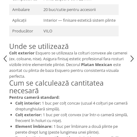
Ambalare
20 buc/cutie pentru accesorii
Aplicații
Interior — finisare estetică sistem plinte
Producător
VILO
Unde se utilizează
Colt exterior
Esquero se utilizeaza la colturi convexe ale camerei
(ex. coloane, nise). Asigura finisaj estetic profesional fara rosturi
vizibile intre elementele plintei. Decorul
Platan Mexican
este
asortat cu plinta de baza Esquero pentru consistenta vizuala
perfecta.
Cum se calculează cantitatea
necesară
Pentru cameră standard:
Colț interior:
1 buc per colț concav (uzual 4 colțuri pe cameră
dreptunghiulară simplă).
Colț exterior:
1 buc per colț convex (rar într-o cameră simplă,
frecvent în holuri cu nișe).
Element îmbinare:
1 buc per îmbinare a două plinte pe
perete drept lung (peste lungimea unei plinte).