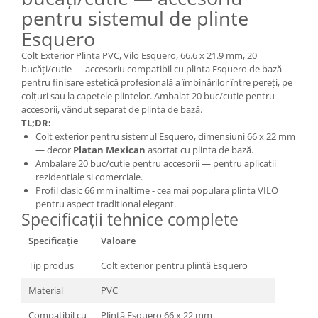
pentru sistemul de plinte
Esquero
Colt Exterior Plinta PVC, Vilo Esquero, 66.6 x 21.9 mm, 20
bucăți/cutie — accesoriu compatibil cu plinta Esquero de bază
pentru finisare estetică profesională a îmbinărilor între pereți, pe
colțuri sau la capetele plintelor. Ambalat 20 buc/cutie pentru
accesorii, vândut separat de plinta de bază.
TL;DR:
Colt exterior pentru sistemul Esquero, dimensiuni 66 x 22 mm
— decor
Platan Mexican
asortat cu plinta de bază.
Ambalare 20 buc/cutie pentru accesorii — pentru aplicatii
rezidentiale si comerciale.
Profil clasic 66 mm inaltime - cea mai populara plinta VILO
pentru aspect traditional elegant.
Specificații tehnice complete
Specificație
Valoare
Tip produs
Colt exterior pentru plintă Esquero
Material
PVC
Compatibil cu
Plintă Esquero 66 x 22 mm