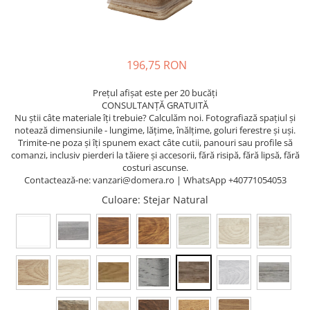
196,75 RON
Prețul afișat este per 20 bucăți
CONSULTANȚĂ GRATUITĂ
Nu știi câte materiale îți trebuie? Calculăm noi. Fotografiază spațiul și
notează dimensiunile - lungime, lățime, înălțime, goluri ferestre și uși.
Trimite-ne poza și îți spunem exact câte cutii, panouri sau profile să
comanzi, inclusiv pierderi la tăiere și accesorii, fără risipă, fără lipsă, fără
costuri ascunse.
Contactează-ne: vanzari@domera.ro | WhatsApp +40771054053
Culoare
: Stejar Natural