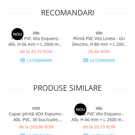
RECOMANDARI
Vilo
Vilo
NOU
Plintă PVC Vilo Esquero -
Plintă PVC Vilo Linela - Gri
Alb, H 66 mm × L 2500 mm,
Deschis, H 80 mm × L 2000
grosime 22 mm
mm, grosime 16 mm
de la 20,10 RON
25,46 RON
LA COMANDA
LA COMANDA
PRODUSE SIMILARE
VOX
Vilo
NOU
Capac plintă VOX Espumo -
Plintă PVC Vilo Esquero -
Alb, PVC, 30 buc/cutie,
Alb, H 66 mm × L 2500 mm,
compatibil plintă 65 mm
grosime 22 mm
de la 203,86 RON
de la 20,10 RON