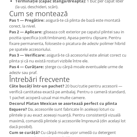
Terminație (capac stânga/dreapta):
1 buc per capăt liber
(la uși, deschideri, scări).
Cum se montează
Pas 1 — Pregătire:
asigură-te că plinta de bază este montată
corect, la nivel.
Pas 2 — Aplicare:
gliseaza colt exterior pe capatul plintei sau in
pozitia specifica (colt/imbinare). Apasa pentru clipsare. Pentru
fixare permanenta, foloseste o picatura de adeziv polimer hibrid
pe spatele accesoriului.
Pas 3 — Verificare:
asigură-te că accesoriul este aliniat corect cu
plinta și că nu există rosturi vizibile între ele.
Pas 4 — Curățare:
șterge cu cârpă moale eventualele urme de
adeziv sau praf.
Întrebări frecvente
Câte bucăți într-un pachet?
20 buc/cutie pentru accesorii —
verifică cantitatea exactă pe ambalaj. Pentru o cameră standard,
1 pachet acoperă uzual mai multe camere.
Decorul Platan Mexican se asortează perfect cu plinta
Esquero?
Da, accesoriile sunt fabricate în aceleași loturi cu
plintele și au exact aceeași nuanță. Pentru consistență vizuală
maximă, comandă plintele și accesoriile împreună (din același lot
dacă posibil).
Cum se curăță?
Cu cârpă moale ușor umedă cu detergent