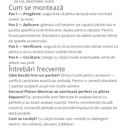
(la uși, deschideri, scări).
Cum se montează
Pas 1 — Pregătire:
asigură-te că plinta de bază este montată
corect, la nivel.
Pas 2 — Aplicare:
gliseaza colt exterior pe capatul plintei sau in
pozitia specifica (colt/imbinare). Apasa pentru clipsare. Pentru
fixare permanenta, foloseste o picatura de adeziv polimer hibrid
pe spatele accesoriului.
Pas 3 — Verificare:
asigură-te că accesoriul este aliniat corect cu
plinta și că nu există rosturi vizibile între ele.
Pas 4 — Curățare:
șterge cu cârpă moale eventualele urme de
adeziv sau praf.
Întrebări frecvente
Câte bucăți într-un pachet?
20 buc/cutie pentru accesorii —
verifică cantitatea exactă pe ambalaj. Pentru o cameră standard,
1 pachet acoperă uzual mai multe camere.
Decorul Platan Mexican se asortează perfect cu plinta
Esquero?
Da, accesoriile sunt fabricate în aceleași loturi cu
plintele și au exact aceeași nuanță. Pentru consistență vizuală
maximă, comandă plintele și accesoriile împreună (din același lot
dacă posibil).
Cum se curăță?
Cu cârpă moale ușor umedă cu detergent
neutru. NU solvenți, abrazivi, înălbitori.