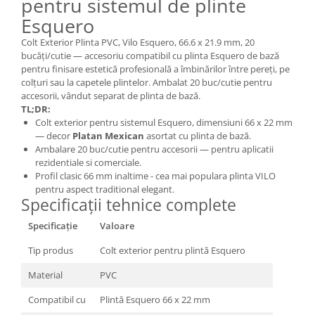
pentru sistemul de plinte
Esquero
Colt Exterior Plinta PVC, Vilo Esquero, 66.6 x 21.9 mm, 20
bucăți/cutie — accesoriu compatibil cu plinta Esquero de bază
pentru finisare estetică profesională a îmbinărilor între pereți, pe
colțuri sau la capetele plintelor. Ambalat 20 buc/cutie pentru
accesorii, vândut separat de plinta de bază.
TL;DR:
Colt exterior pentru sistemul Esquero, dimensiuni 66 x 22 mm
— decor
Platan Mexican
asortat cu plinta de bază.
Ambalare 20 buc/cutie pentru accesorii — pentru aplicatii
rezidentiale si comerciale.
Profil clasic 66 mm inaltime - cea mai populara plinta VILO
pentru aspect traditional elegant.
Specificații tehnice complete
Specificație
Valoare
Tip produs
Colt exterior pentru plintă Esquero
Material
PVC
Compatibil cu
Plintă Esquero 66 x 22 mm