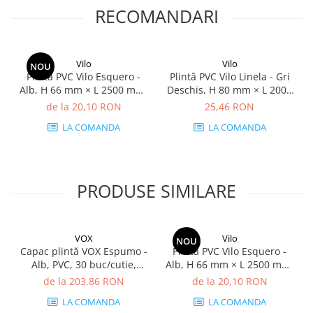
RECOMANDARI
Vilo
Vilo
NOU
Plintă PVC Vilo Esquero -
Plintă PVC Vilo Linela - Gri
Alb, H 66 mm × L 2500 mm,
Deschis, H 80 mm × L 2000
grosime 22 mm
mm, grosime 16 mm
de la 20,10 RON
25,46 RON
LA COMANDA
LA COMANDA
PRODUSE SIMILARE
VOX
Vilo
NOU
Capac plintă VOX Espumo -
Plintă PVC Vilo Esquero -
Alb, PVC, 30 buc/cutie,
Alb, H 66 mm × L 2500 mm,
compatibil plintă 65 mm
grosime 22 mm
de la 203,86 RON
de la 20,10 RON
LA COMANDA
LA COMANDA