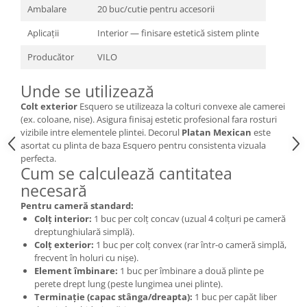
Ambalare
20 buc/cutie pentru accesorii
Aplicații
Interior — finisare estetică sistem plinte
Producător
VILO
Unde se utilizează
Colt exterior
Esquero se utilizeaza la colturi convexe ale camerei
(ex. coloane, nise). Asigura finisaj estetic profesional fara rosturi
vizibile intre elementele plintei. Decorul
Platan Mexican
este
asortat cu plinta de baza Esquero pentru consistenta vizuala
perfecta.
Cum se calculează cantitatea
necesară
Pentru cameră standard:
Colț interior:
1 buc per colț concav (uzual 4 colțuri pe cameră
dreptunghiulară simplă).
Colț exterior:
1 buc per colț convex (rar într-o cameră simplă,
frecvent în holuri cu nișe).
Element îmbinare:
1 buc per îmbinare a două plinte pe
perete drept lung (peste lungimea unei plinte).
Terminație (capac stânga/dreapta):
1 buc per capăt liber