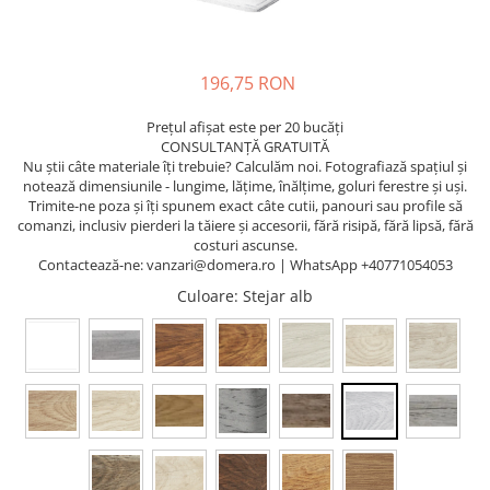
196,75 RON
Prețul afișat este per 20 bucăți
CONSULTANȚĂ GRATUITĂ
Nu știi câte materiale îți trebuie? Calculăm noi. Fotografiază spațiul și
notează dimensiunile - lungime, lățime, înălțime, goluri ferestre și uși.
Trimite-ne poza și îți spunem exact câte cutii, panouri sau profile să
comanzi, inclusiv pierderi la tăiere și accesorii, fără risipă, fără lipsă, fără
costuri ascunse.
Contactează-ne: vanzari@domera.ro | WhatsApp +40771054053
Culoare
: Stejar alb