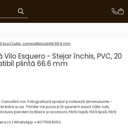
 20 buc/cutie, compatibil plintă 66.6 mm
ă Vilo Esquero - Stejar închis, PVC, 20
tibil plintă 66.6 mm
e? Calculăm noi. Fotografiază spațiul și notează dimensiunile -
ferestre și uși. Trimite-ne poza și îți spunem exact câte cutii,
clusiv pierderi la tăiere și accesorii, fără risipă, fără lipsă, fără
ra.ro | WhatsApp +40771054053