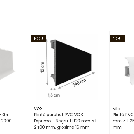
NOU
NOU
VOX
Vilo
- Gri
Plintă parchet PVC VOX
Plintă PVC 
L 2000
Espumo - Negru, H 120 mm × L
mm × L 2
2400 mm, grosime 16 mm
mm