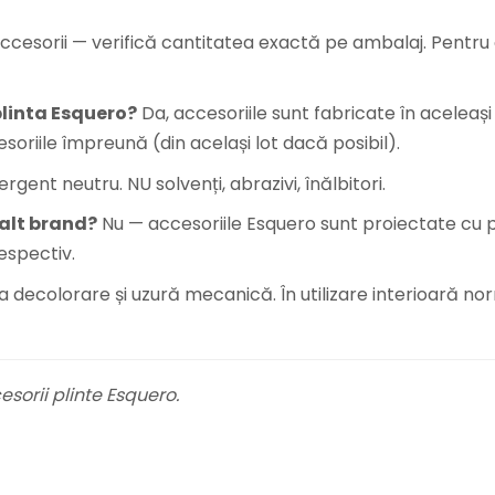
ccesorii — verifică cantitatea exactă pe ambalaj. Pentr
plinta Esquero?
Da, accesoriile sunt fabricate în aceleași 
oriile împreună (din același lot dacă posibil).
nt neutru. NU solvenți, abrazivi, înălbitori.
a alt brand?
Nu — accesoriile Esquero sunt proiectate cu p
espectiv.
a decolorare și uzură mecanică. În utilizare interioară no
sorii plinte Esquero.