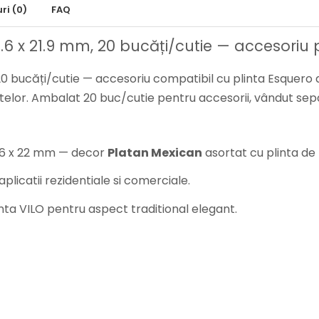
uri
(0)
FAQ
66.6 x 21.9 mm, 20 bucăți/cutie — accesoriu
, 20 bucăți/cutie — accesoriu compatibil cu plinta Esquero
lintelor. Ambalat 20 buc/cutie pentru accesorii, vândut sep
 66 x 22 mm — decor
Platan Mexican
asortat cu plinta de
licatii rezidentiale si comerciale.
nta VILO pentru aspect traditional elegant.