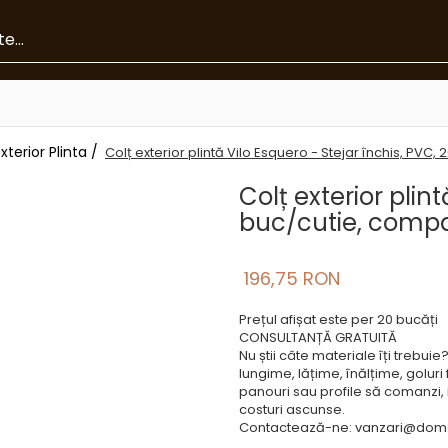
xterior Plinta /
Colț exterior plintă Vilo Esquero - Stejar închis, PVC,
Colț exterior plint
buc/cutie, compa
196,75 RON
Prețul afișat este per 20 bucăți
CONSULTANȚĂ GRATUITĂ
Nu știi câte materiale îți trebui
lungime, lățime, înălțime, goluri 
panouri sau profile să comanzi, in
costuri ascunse.
Contactează-ne: vanzari@dome