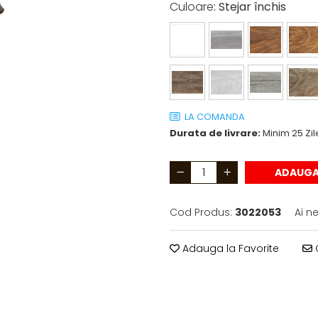
Culoare
: Stejar închis
LA COMANDA
Durata de livrare:
Minim 25 Zil
ADAUGA
Cod Produs:
3022053
Ai n
Adauga la Favorite
C