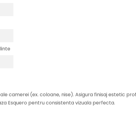
linte
le camerei (ex. coloane, nise). Asigura finisaj estetic profe
aza Esquero pentru consistenta vizuala perfecta.