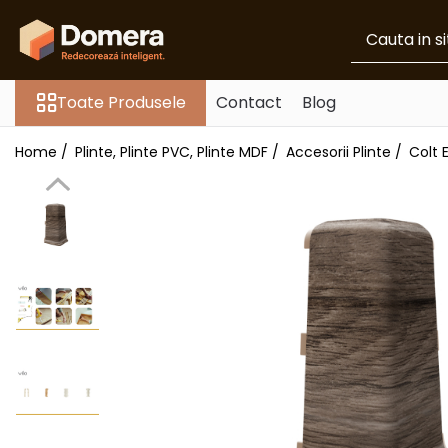
Toate Produsele
Toate Produsele
Contact
Blog
Parchet
Parchet SPC
Home /
Plinte, Plinte PVC, Plinte MDF /
Accesorii Plinte /
Colt E
Riflaje Decorative
Riflaj exterior
Riflaje Interioare
Glafuri
Glafuri Interioare
Glafuri Exterioare
Plinte, Plinte PVC, Plinte MDF
Plinte PVC
Plinte MDF Premium
Accesorii Plinte