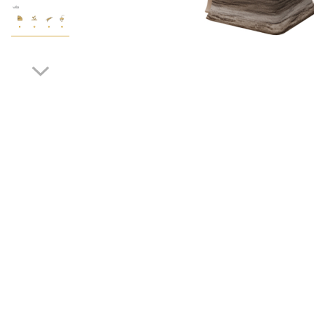
Terminatii Plinta
Colt Exterior Plinta
Colt Interior Plinta
Imbinare Plinta
Distribuie
Accesorii
pe
Accesorii Lambriuri
Facebook
Accesorii Riflaje Decorative
Accesorii Universale
Capac Glaf Interior
Izolatie Parchet
Prag de trecere
Profile Decorative Fatada
Lambriuri
Lambriuri PVC