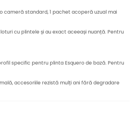
u o cameră standard, 1 pachet acoperă uzual mai
loturi cu plintele și au exact aceeași nuanță. Pentru
rofil specific pentru plinta Esquero de bază. Pentru
rmală, accesoriile rezistă mulți ani fără degradare