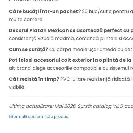
Câte bucăți într-un pachet?
20 buc/cutie pentru a
multe camere.
Decorul Platan Mexican se asortează perfect cu 
consistență vizuală maximă, comandă plintele și acces
Cum se curăță?
Cu cârpă moale ușor umedă cu deterge
Pot folosi accesoriul colt exterior la o plintă de l
alt brand, alege accesoriile compatibile cu sistemul r
Cât rezistă în timp?
PVC-ul are rezistență ridicată l
vizibilă.
Ultima actualizare: Mai 2026. Sursă: catalog VILO acce
Informatii conformitate produs