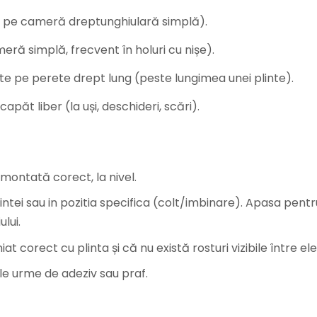
ri pe cameră dreptunghiulară simplă).
eră simplă, frecvent în holuri cu nișe).
te pe perete drept lung (peste lungimea unei plinte).
capăt liber (la uși, deschideri, scări).
montată corect, la nivel.
intei sau in pozitia specifica (colt/imbinare). Apasa pent
lui.
t corect cu plinta și că nu există rosturi vizibile între ele
e urme de adeziv sau praf.