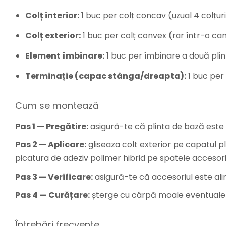
Colț interior:
1 buc per colț concav (uzual 4 colțu
Colț exterior:
1 buc per colț convex (rar într-o cam
Element îmbinare:
1 buc per îmbinare a două plin
Terminație (capac stânga/dreapta):
1 buc per 
Cum se montează
Pas 1 — Pregătire:
asigură-te că plinta de bază este 
Pas 2 — Aplicare:
gliseaza colt exterior pe capatul pl
picatura de adeziv polimer hibrid pe spatele accesoriu
Pas 3 — Verificare:
asigură-te că accesoriul este alinia
Pas 4 — Curățare:
șterge cu cârpă moale eventualel
Întrebări frecvente