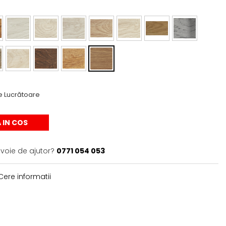
e Lucrătoare
 IN COS
evoie de ajutor?
0771 054 053
ere informatii