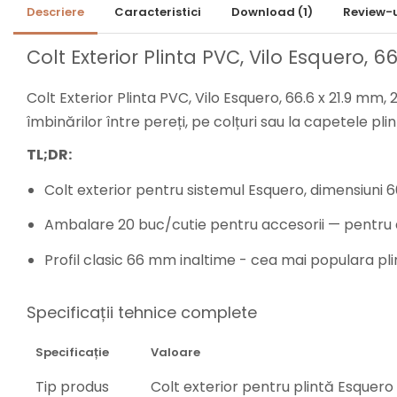
Lambriuri Premium
Descriere
Caracteristici
Download (1)
Review-
Panouri Decorative
Panouri Decorative SPC
Colt Exterior Plinta PVC, Vilo Esquero, 
Panouri Decorative
Colt Exterior Plinta PVC, Vilo Esquero, 66.6 x 21.9 mm
Premium
îmbinărilor între pereți, pe colțuri sau la capetele p
TL;DR:
Colt exterior pentru sistemul Esquero, dimensiuni
Ambalare 20 buc/cutie pentru accesorii — pentru ap
Profil clasic 66 mm inaltime - cea mai populara pli
Specificații tehnice complete
Specificație
Valoare
Tip produs
Colt exterior pentru plintă Esquero