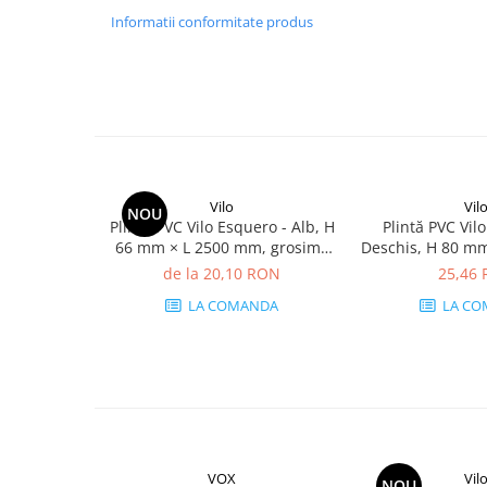
Informatii conformitate produs
Vilo
Vil
NOU
Plintă PVC Vilo Esquero - Alb, H
Plintă PVC Vilo
66 mm × L 2500 mm, grosime
Deschis, H 80 m
22 mm
grosime
de la 20,10 RON
25,46
LA COMANDA
LA CO
VOX
Vil
NOU