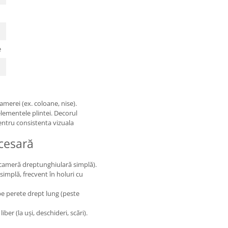
e
amerei (ex. coloane, nise).
 elementele plintei. Decorul
entru consistenta vizuala
cesară
e cameră dreptunghiulară simplă).
simplă, frecvent în holuri cu
e perete drept lung (peste
iber (la uși, deschideri, scări).