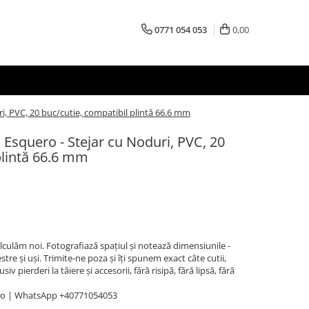
0771 054 053
0,00
uri, PVC, 20 buc/cutie, compatibil plintă 66.6 mm
lo Esquero - Stejar cu Noduri, PVC, 20
plintă 66.6 mm
Calculăm noi. Fotografiază spațiul și notează dimensiunile -
stre și uși. Trimite-ne poza și îți spunem exact câte cutii,
v pierderi la tăiere și accesorii, fără risipă, fără lipsă, fără
ro | WhatsApp +40771054053