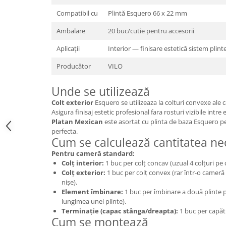
Compatibil cu
Plintă Esquero 66 x 22 mm
Ambalare
20 buc/cutie pentru accesorii
Aplicații
Interior — finisare estetică sistem plint
Producător
VILO
Unde se utilizează
Colt exterior
Esquero se utilizeaza la colturi convexe ale c
Asigura finisaj estetic profesional fara rosturi vizibile intre
Platan Mexican
este asortat cu plinta de baza Esquero p
perfecta.
Cum se calculează cantitatea ne
Pentru cameră standard:
Colț interior:
1 buc per colț concav (uzual 4 colțuri p
Colț exterior:
1 buc per colț convex (rar într-o cameră 
nișe).
Element îmbinare:
1 buc per îmbinare a două plinte p
lungimea unei plinte).
Terminație (capac stânga/dreapta):
1 buc per capăt l
Cum se montează