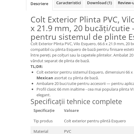
Caracteristici
Download (1)
Review-
Descriere
Panouri Decorative SPC
Panouri Decorative Premium
Colt Exterior Plinta PVC, Vi
x 21.9 mm, 20 bucăți/cutie
pentru sistemul de plinte 
Colt Exterior Plinta PVC, Vilo Esquero, 66.6 x 21.9 mm, 20 
compatibil cu plinta Esquero de bază pentru finisare esteti
între pereți, pe colțuri sau la capetele plintelor. Ambalat 2
vândut separat de plinta de bază.
TL;DR:
Colt exterior pentru sistemul Esquero, dimensiuni 66
Mexican
asortat cu plinta de bază.
Ambalare 20 buc/cutie pentru accesorii — pentru aplicati
Profil clasic 66 mm inaltime - cea mai populara plinta V
elegant.
Specificații tehnice complete
Specificație
Valoare
Tip produs
Colt exterior pentru plintă Esquero
Material
PVC