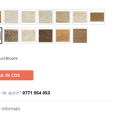
Lucrătoare
A IN COS
e de ajutor?
0771 054 053
informatii