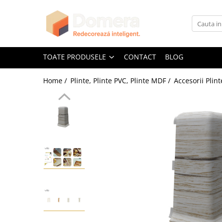
Toate Produsele
Parchet
TOATE PRODUSELE
CONTACT
BLOG
Parchet SPC
Home /
Plinte, Plinte PVC, Plinte MDF /
Accesorii Plint
Riflaje Decorative
Riflaj exterior
Riflaje Interioare
Glafuri
Glafuri Interioare
Glafuri Exterioare
Plinte, Plinte PVC, Plinte MDF
Plinte PVC
Plinte MDF Premium
Accesorii Plinte