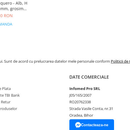
squero - Alb, H
 mm, grosime
mm
,10 RON
MANDA
ui. Sunt de acord cu prelucrarea datelor mele personale conform
Politicii de
DATE COMERCIALE
 Plata
Infomed Pro SRL
ate TBI Bank
J05/165/2007
e Retur
RO20762338
Produselor
Strada Vasile Conta, nr.31
Oradea, Bihor
Contacteaza-ne