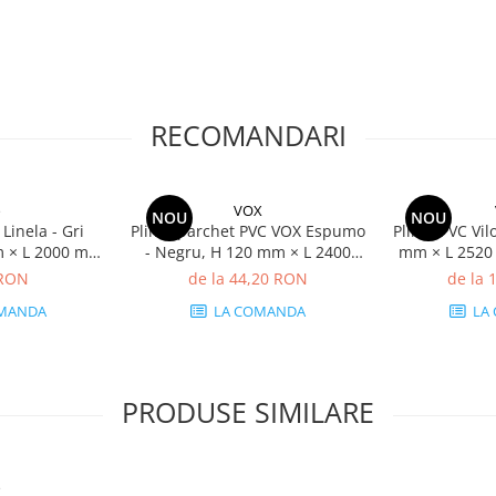
RECOMANDARI
o
VOX
NOU
NOU
 Linela - Gri
Plintă parchet PVC VOX Espumo
Plintă PVC Vil
m × L 2000 mm,
- Negru, H 120 mm × L 2400
mm × L 2520
 16 mm
mm, grosime 16 mm
 RON
de la 44,20 RON
de la 
MANDA
LA COMANDA
LA
PRODUSE SIMILARE
o