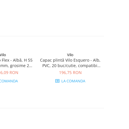
Vilo
Vilo
o Flex - Albă, H 55
Capac plintă Vilo Esquero - Alb,
Plintă par
 mm, grosime 22
PVC, 20 buc/cutie, compatibil
Alb Mat,
mm
plintă 66.6 mm
mm, 
16,09 RON
196,75 RON
de 
 COMANDA
LA COMANDA