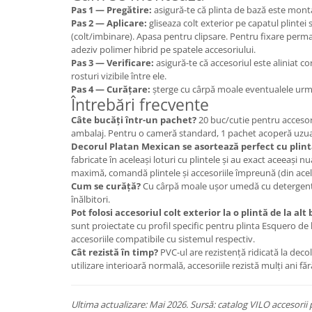
Pas 1 — Pregătire:
asigură-te că plinta de bază este montat
Pas 2 — Aplicare:
gliseaza colt exterior pe capatul plintei 
(colt/imbinare). Apasa pentru clipsare. Pentru fixare perm
adeziv polimer hibrid pe spatele accesoriului.
Pas 3 — Verificare:
asigură-te că accesoriul este aliniat cor
rosturi vizibile între ele.
Pas 4 — Curățare:
șterge cu cârpă moale eventualele urme
Întrebări frecvente
Câte bucăți într-un pachet?
20 buc/cutie pentru accesori
ambalaj. Pentru o cameră standard, 1 pachet acoperă uzu
Decorul Platan Mexican se asortează perfect cu plin
fabricate în aceleași loturi cu plintele și au exact aceeași 
maximă, comandă plintele și accesoriile împreună (din acelaș
Cum se curăță?
Cu cârpă moale ușor umedă cu detergent n
înălbitori.
Pot folosi accesoriul colt exterior la o plintă de la alt
sunt proiectate cu profil specific pentru plinta Esquero de 
accesoriile compatibile cu sistemul respectiv.
Cât rezistă în timp?
PVC-ul are rezistență ridicată la deco
utilizare interioară normală, accesoriile rezistă mulți ani făr
Ultima actualizare: Mai 2026. Sursă: catalog VILO accesorii 