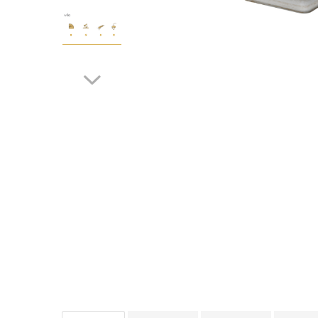
Terminatii Plinta
Colt Exterior Plinta
Colt Interior Plinta
Imbinare Plinta
Accesorii
Distribuie
Accesorii Lambriuri
pe
Accesorii Riflaje Decorative
Facebook
Accesorii Universale
Capac Glaf Interior
Izolatie Parchet
Prag de trecere
Profile Decorative Fatada
Lambriuri
Lambriuri PVC
Lambriuri Premium
Panouri Decorative