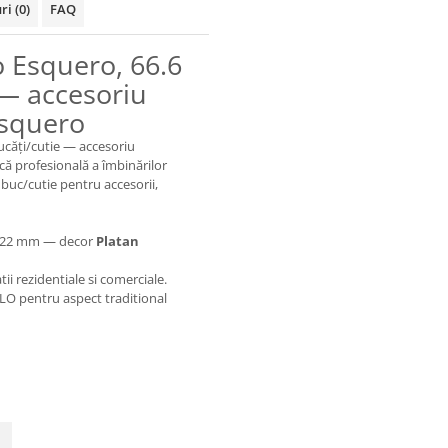
uri
(0)
FAQ
lo Esquero, 66.6
 — accesoriu
Esquero
bucăți/cutie — accesoriu
că profesională a îmbinărilor
0 buc/cutie pentru accesorii,
 x 22 mm — decor
Platan
i rezidentiale si comerciale.
ILO pentru aspect traditional