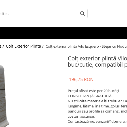
e /
Colt Exterior Plinta /
Colț exterior plintă Vilo Esquero - Stejar cu Nod
Colț exterior plintă Vi
buc/cutie, compatibil 
196,75 RON
Prețul afișat este per 20 bucăți
CONSULTANȚĂ GRATUITĂ
Nu știi câte materiale îți trebuie? 
lungime, lățime, înălțime, goluri fere
panouri sau profile să comanzi, inclusi
costuri ascunse.
Contactează-ne: vanzari@domera.