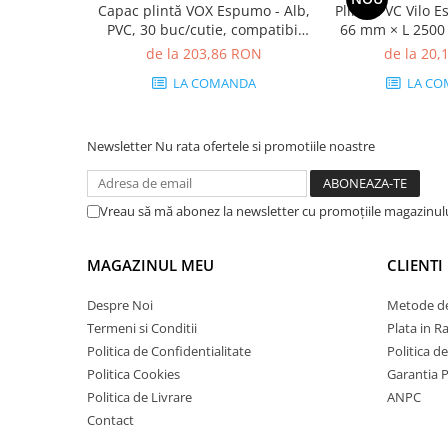
Capac plintă VOX Espumo - Alb,
Plintă PVC Vilo E
PVC, 30 buc/cutie, compatibil
66 mm × L 2500
plintă 65 mm
22 
de la 203,86 RON
de la 20
LA COMANDA
LA CO
Newsletter
Nu rata ofertele si promotiile noastre
Vreau să mă abonez la newsletter cu promoțiile magazinul
MAGAZINUL MEU
CLIENTI
Despre Noi
Metode de
Termeni si Conditii
Plata in R
Politica de Confidentialitate
Politica d
Politica Cookies
Garantia 
Politica de Livrare
ANPC
Contact