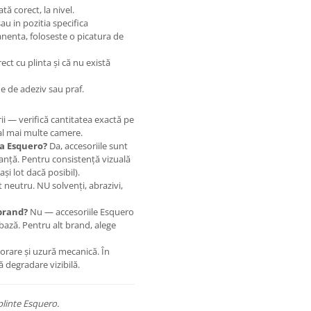
ă corect, la nivel.
sau in pozitia specifica
anenta, foloseste o picatura de
ect cu plinta și că nu există
 de adeziv sau praf.
i — verifică cantitatea exactă pe
al mai multe camere.
ta Esquero?
Da, accesoriile sunt
nuanță. Pentru consistență vizuală
i lot dacă posibil).
eutru. NU solvenți, abrazivi,
 brand?
Nu — accesoriile Esquero
bază. Pentru alt brand, alege
lorare și uzură mecanică. În
ă degradare vizibilă.
plinte Esquero.