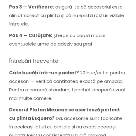
Pas 3 — Verificare:
asigură-te că accesoriul este
aliniat corect cu plinta și că nu există rosturi vizibile
între ele.
Pas 4 — Curățare:
șterge cu cârpă moale
eventualele urme de adeziv sau praf.
Întrebări frecvente
Câte bucăți într-un pachet?
20 buc/cutie pentru
accesorii — verifică cantitatea exactă pe ambalaj.
Pentru o cameră standard, 1 pachet acoperă uzual
mai multe camere.
Decorul Platan Mexican se asortează perfect
cu plinta Esquero?
Da, accesoriile sunt fabricate
în aceleași loturi cu plintele și au exact aceeași
nuanță. Pentru consistență vizuală maximă,