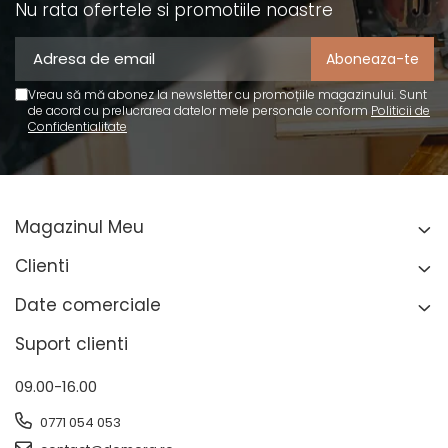
Nu rata ofertele si promotiile noastre
Vreau să mă abonez la newsletter cu promoțiile magazinului. Sunt
de acord cu prelucrarea datelor mele personale conform
Politicii de
Confidentialitate
Magazinul Meu
Clienti
Date comerciale
Suport clienti
09.00-16.00
0771 054 053