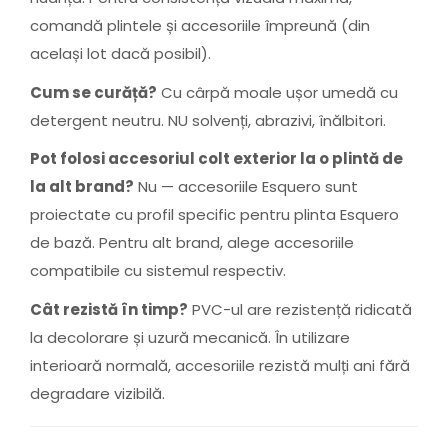
comandă plintele și accesoriile împreună (din
același lot dacă posibil).
Cum se curăță?
Cu cârpă moale ușor umedă cu
detergent neutru. NU solvenți, abrazivi, înălbitori.
Pot folosi accesoriul colt exterior la o plintă de
la alt brand?
Nu — accesoriile Esquero sunt
proiectate cu profil specific pentru plinta Esquero
de bază. Pentru alt brand, alege accesoriile
compatibile cu sistemul respectiv.
Cât rezistă în timp?
PVC-ul are rezistență ridicată
la decolorare și uzură mecanică. În utilizare
interioară normală, accesoriile rezistă mulți ani fără
degradare vizibilă.