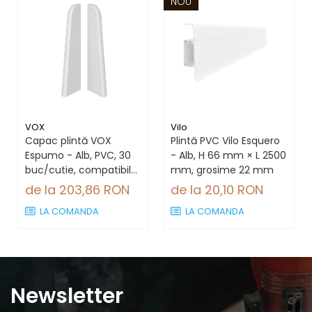
NOU
VOX
Vilo
Capac plintă VOX
Plintă PVC Vilo Esquero
Espumo - Alb, PVC, 30
- Alb, H 66 mm × L 2500
buc/cutie, compatibil
mm, grosime 22 mm
plintă 65 mm
de la 203,86 RON
de la 20,10 RON
LA COMANDA
LA COMANDA
Newsletter