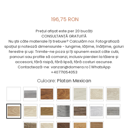
196,75 RON
Prețul afișat este per 20 bucăți
CONSULTANȚĂ GRATUITĂ
Nu știi câte materiale îți trebuie? Calculăm noi. Fotografiază
spațiul și notează dimensiunile - lungime, lățime, înălțime, goluri
ferestre și uși. Trimite-ne poza și îți spunem exact câte cutii,
panouri sau profile să comanzi, inclusiv pierderi la tăiere și
accesorii, fără risipă, fără lipsă, fără costuri ascunse.
Contactează-ne: vanzari@domera.ro | WhatsApp
+40771054053
Culoare
: Platan Mexican