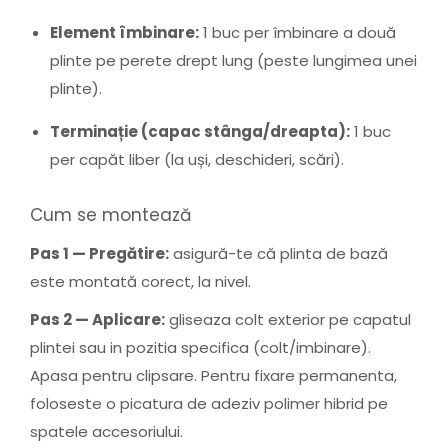
Element îmbinare:
1 buc per îmbinare a două
plinte pe perete drept lung (peste lungimea unei
plinte).
Terminație (capac stânga/dreapta):
1 buc
per capăt liber (la uși, deschideri, scări).
Cum se montează
Pas 1 — Pregătire:
asigură-te că plinta de bază
este montată corect, la nivel.
Pas 2 — Aplicare:
gliseaza colt exterior pe capatul
plintei sau in pozitia specifica (colt/imbinare).
Apasa pentru clipsare. Pentru fixare permanenta,
foloseste o picatura de adeziv polimer hibrid pe
spatele accesoriului.