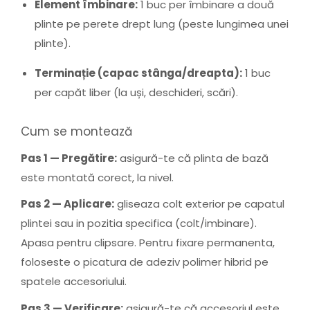
Element îmbinare:
1 buc per îmbinare a două
plinte pe perete drept lung (peste lungimea unei
plinte).
Terminație (capac stânga/dreapta):
1 buc
per capăt liber (la uși, deschideri, scări).
Cum se montează
Pas 1 — Pregătire:
asigură-te că plinta de bază
este montată corect, la nivel.
Pas 2 — Aplicare:
gliseaza colt exterior pe capatul
plintei sau in pozitia specifica (colt/imbinare).
Apasa pentru clipsare. Pentru fixare permanenta,
foloseste o picatura de adeziv polimer hibrid pe
spatele accesoriului.
Pas 3 — Verificare:
asigură-te că accesoriul este