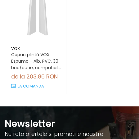
VOX
Capac plintă VOX
Espumo - Alb, PVC, 30
buc/cutie, compatibil
plintă 65 mm
de la 203,86 RON
LA COMANDA
Newsletter
Nu rata ofertele si promotiile noastre