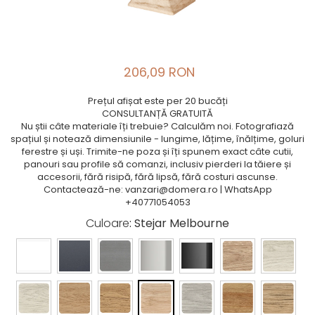
206,09 RON
Prețul afișat este per 20 bucăți
CONSULTANȚĂ GRATUITĂ
Nu știi câte materiale îți trebuie? Calculăm noi. Fotografiază
spațiul și notează dimensiunile - lungime, lățime, înălțime, goluri
ferestre și uși. Trimite-ne poza și îți spunem exact câte cutii,
panouri sau profile să comanzi, inclusiv pierderi la tăiere și
accesorii, fără risipă, fără lipsă, fără costuri ascunse.
Contactează-ne: vanzari@domera.ro | WhatsApp
+40771054053
Culoare
: Stejar Melbourne