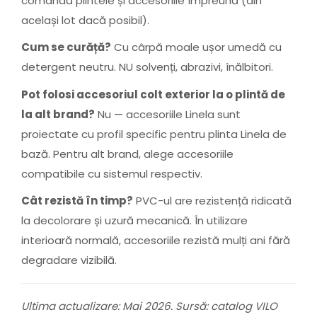
comandă plintele și accesoriile împreună (din
același lot dacă posibil).
Cum se curăță?
Cu cârpă moale ușor umedă cu
detergent neutru. NU solvenți, abrazivi, înălbitori.
Pot folosi accesoriul colt exterior la o plintă de
la alt brand?
Nu — accesoriile Linela sunt
proiectate cu profil specific pentru plinta Linela de
bază. Pentru alt brand, alege accesoriile
compatibile cu sistemul respectiv.
Cât rezistă în timp?
PVC-ul are rezistență ridicată
la decolorare și uzură mecanică. În utilizare
interioară normală, accesoriile rezistă mulți ani fără
degradare vizibilă.
Ultima actualizare: Mai 2026. Sursă: catalog VILO