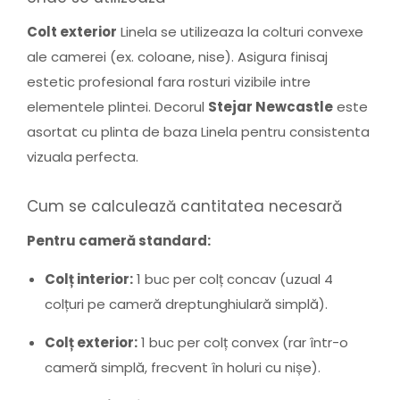
Colt exterior
Linela se utilizeaza la colturi convexe
ale camerei (ex. coloane, nise). Asigura finisaj
estetic profesional fara rosturi vizibile intre
elementele plintei. Decorul
Stejar Newcastle
este
asortat cu plinta de baza Linela pentru consistenta
vizuala perfecta.
Cum se calculează cantitatea necesară
Pentru cameră standard:
Colț interior:
1 buc per colț concav (uzual 4
colțuri pe cameră dreptunghiulară simplă).
Colț exterior:
1 buc per colț convex (rar într-o
cameră simplă, frecvent în holuri cu nișe).