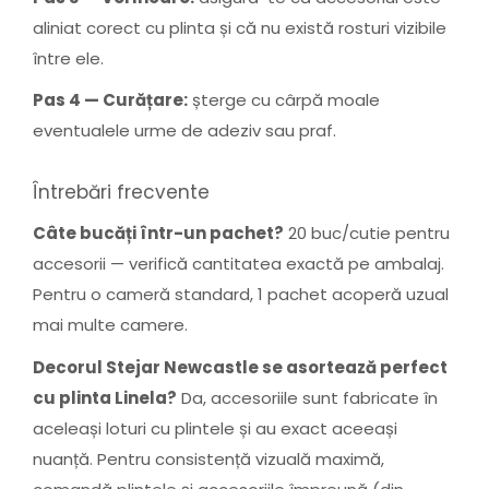
aliniat corect cu plinta și că nu există rosturi vizibile
între ele.
Pas 4 — Curățare:
șterge cu cârpă moale
eventualele urme de adeziv sau praf.
Întrebări frecvente
Câte bucăți într-un pachet?
20 buc/cutie pentru
accesorii — verifică cantitatea exactă pe ambalaj.
Pentru o cameră standard, 1 pachet acoperă uzual
mai multe camere.
Decorul Stejar Newcastle se asortează perfect
cu plinta Linela?
Da, accesoriile sunt fabricate în
aceleași loturi cu plintele și au exact aceeași
nuanță. Pentru consistență vizuală maximă,