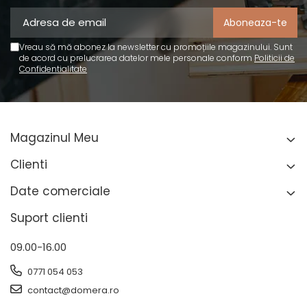
Vreau să mă abonez la newsletter cu promoțiile magazinului. Sunt
de acord cu prelucrarea datelor mele personale conform
Politicii de
Confidentialitate
Magazinul Meu
Clienti
Date comerciale
Suport clienti
09.00-16.00
0771 054 053
contact@domera.ro