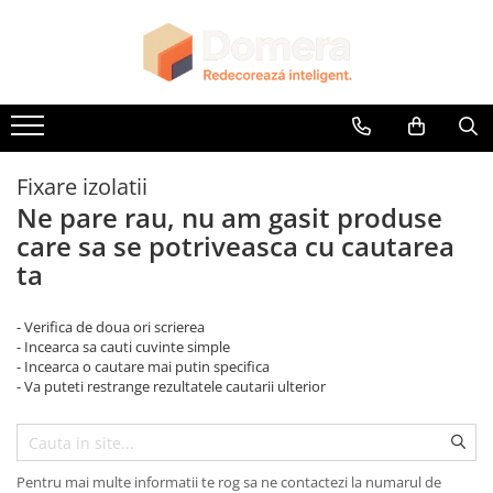
Parchet
Riflaje Decorative
Glafuri
Plinte, Plinte PVC, Plinte MDF
Accesorii
Lambriuri
Panouri Decorative
Parchet SPC
Riflaj exterior
Glafuri Interioare
Plinte PVC
Accesorii Lambriuri
Lambriuri PVC
Panouri Decorative SPC
Riflaje Interioare
Glafuri Exterioare
Plinte MDF Premium
Accesorii Riflaje Decorative
Lambriuri Premium
Panouri Decorative Premium
Accesorii Plinte
Accesorii Universale
Fixare izolatii
Terminatii Plinta
Capac Glaf Interior
Ne pare rau, nu am gasit produse
Colt Exterior Plinta
care sa se potriveasca cu cautarea
Izolatie Parchet
Colt Interior Plinta
ta
Prag de trecere
Imbinare Plinta
Profile Decorative Fatada
- Verifica de doua ori scrierea
- Incearca sa cauti cuvinte simple
- Incearca o cautare mai putin specifica
- Va puteti restrange rezultatele cautarii ulterior
Pentru mai multe informatii te rog sa ne contactezi la numarul de