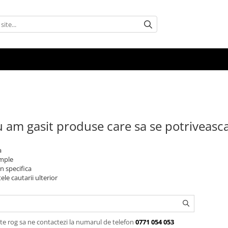
 am gasit produse care sa se potriveasc
a
imple
n specifica
ele cautarii ulterior
te rog sa ne contactezi la numarul de telefon
0771 054 053