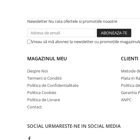
Terminatii Plinta
Colt Exterior Plinta
Colt Interior Plinta
Newsletter
Nu rata ofertele si promotiile noastre
Imbinare Plinta
Accesorii
Vreau să mă abonez la newsletter cu promoțiile magazinul
Accesorii Lambriuri
Accesorii Riflaje Decorative
MAGAZINUL MEU
CLIENTI
Accesorii Universale
Despre Noi
Metode de
Capac Glaf Interior
Termeni si Conditii
Plata in R
Izolatie Parchet
Politica de Confidentialitate
Politica d
Prag de trecere
Politica Cookies
Garantia 
Politica de Livrare
ANPC
Profile Decorative Fatada
Contact
Lambriuri
Lambriuri PVC
SOCIAL
URMARESTE-NE IN SOCIAL MEDIA
Lambriuri Premium
Panouri Decorative