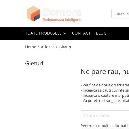
Toate Produsele
Parchet
TOATE PRODUSELE
CONTACT
BLOG
Parchet SPC
Home /
Adezivi /
Gleturi
Riflaje Decorative
Riflaj exterior
Gleturi
Riflaje Interioare
Ne pare rau, nu
Glafuri
Glafuri Interioare
- Verifica de doua ori scriere
Glafuri Exterioare
- Incearca sa cauti cuvinte s
- Incearca o cautare mai puti
Plinte, Plinte PVC, Plinte MDF
- Va puteti restrange rezultat
Plinte PVC
Plinte MDF Premium
Accesorii Plinte
Pentru mai multe informatii 