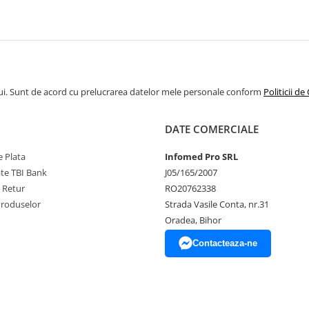
ui. Sunt de acord cu prelucrarea datelor mele personale conform
Politicii de
DATE COMERCIALE
 Plata
Infomed Pro SRL
ate TBI Bank
J05/165/2007
e Retur
RO20762338
Produselor
Strada Vasile Conta, nr.31
Oradea, Bihor
Contacteaza-ne