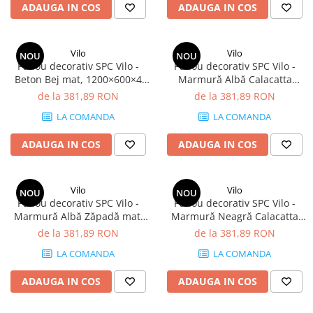
ADAUGA IN COS
ADAUGA IN COS
Vilo
Vilo
NOU
NOU
Panou decorativ SPC Vilo -
Panou decorativ SPC Vilo -
Beton Bej mat, 1200×600×4
Marmură Albă Calacatta
mm, 2.88 mp/cutie (4 panouri)
lucios, 1200×600×4 mm, 2.88
de la 381,89 RON
de la 381,89 RON
mp/cutie (4 panouri)
LA COMANDA
LA COMANDA
ADAUGA IN COS
ADAUGA IN COS
Vilo
Vilo
NOU
NOU
Panou decorativ SPC Vilo -
Panou decorativ SPC Vilo -
Marmură Albă Zăpadă mat,
Marmură Neagră Calacatta
1200×600×4 mm, 2.88
lucios, 1200×600×4 mm, 2.88
de la 381,89 RON
de la 381,89 RON
mp/cutie (4 panouri)
mp/cutie (4 panouri)
LA COMANDA
LA COMANDA
ADAUGA IN COS
ADAUGA IN COS