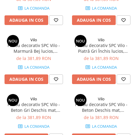
mp/cutie (4 panouri)
LA COMANDA
LA COMANDA
ADAUGA IN COS
ADAUGA IN COS
Vilo
Vilo
NOU
NOU
Panou decorativ SPC Vilo -
Panou decorativ SPC Vilo -
Marmură Bej lucios,
Piatră Gri Închis lucios,
1200×600×4 mm, 2.88
1200×600×4 mm, 2.88
de la 381,89 RON
de la 381,89 RON
mp/cutie (4 panouri)
mp/cutie (4 panouri)
LA COMANDA
LA COMANDA
ADAUGA IN COS
ADAUGA IN COS
Vilo
Vilo
NOU
NOU
Panou decorativ SPC Vilo -
Panou decorativ SPC Vilo -
Beton Gri Deschis mat,
Beton Deschis mat,
1200×600×4 mm, 2.88
1200×600×4 mm, 2.88
de la 381,89 RON
de la 381,89 RON
mp/cutie (4 panouri)
mp/cutie (4 panouri)
LA COMANDA
LA COMANDA