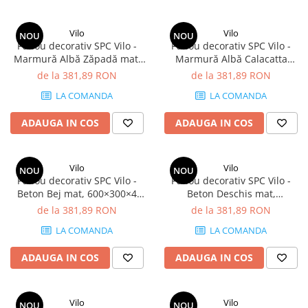
Vilo
Vilo
NOU
NOU
Panou decorativ SPC Vilo -
Panou decorativ SPC Vilo -
Marmură Albă Zăpadă mat,
Marmură Albă Calacatta
600×300×4 mm, 2.34 mp/cutie
lucios, 600×300×4 mm, 2.34
de la 381,89 RON
de la 381,89 RON
(13 panouri)
mp/cutie (13 panouri)
LA COMANDA
LA COMANDA
ADAUGA IN COS
ADAUGA IN COS
Vilo
Vilo
NOU
NOU
Panou decorativ SPC Vilo -
Panou decorativ SPC Vilo -
Beton Bej mat, 600×300×4
Beton Deschis mat,
mm, 2.34 mp/cutie (13
600×300×4 mm, 2.34 mp/cutie
de la 381,89 RON
de la 381,89 RON
panouri)
(13 panouri)
LA COMANDA
LA COMANDA
ADAUGA IN COS
ADAUGA IN COS
Vilo
Vilo
NOU
NOU