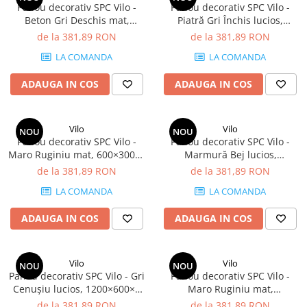
Panou decorativ SPC Vilo -
Panou decorativ SPC Vilo -
Beton Gri Deschis mat,
Piatră Gri Închis lucios,
600×300×4 mm, 2.34 mp/cutie
600×300×4 mm, 2.34 mp/cutie
de la 381,89 RON
de la 381,89 RON
(13 panouri)
(13 panouri)
LA COMANDA
LA COMANDA
ADAUGA IN COS
ADAUGA IN COS
Vilo
Vilo
NOU
NOU
Panou decorativ SPC Vilo -
Panou decorativ SPC Vilo -
Maro Ruginiu mat, 600×300×4
Marmură Bej lucios,
mm, 2.34 mp/cutie (13
600×300×4 mm, 2.34 mp/cutie
de la 381,89 RON
de la 381,89 RON
panouri)
(13 panouri)
LA COMANDA
LA COMANDA
ADAUGA IN COS
ADAUGA IN COS
Vilo
Vilo
NOU
NOU
Panou decorativ SPC Vilo - Gri
Panou decorativ SPC Vilo -
Cenușiu lucios, 1200×600×4
Maro Ruginiu mat,
mm, 2.88 mp/cutie (4 panouri)
1200×600×4 mm, 2.88
de la 381,89 RON
de la 381,89 RON