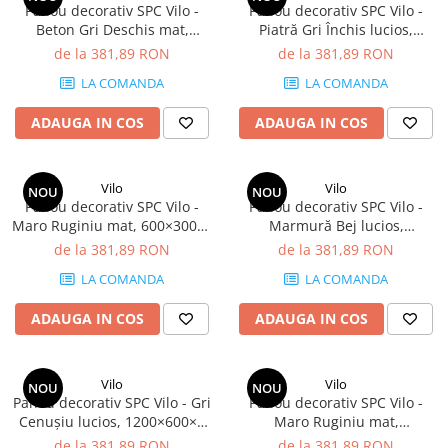
Panou decorativ SPC Vilo -
Panou decorativ SPC Vilo -
Panouri Decorative SPC
Beton Gri Deschis mat,
Piatră Gri Închis lucios,
600×300×4 mm, 2.34 mp/cutie
600×300×4 mm, 2.34 mp/cutie
de la 381,89 RON
de la 381,89 RON
Panouri Decorative Premium
(13 panouri)
(13 panouri)
LA COMANDA
LA COMANDA
ADAUGA IN COS
ADAUGA IN COS
Vilo
Vilo
NOU
NOU
Panou decorativ SPC Vilo -
Panou decorativ SPC Vilo -
Maro Ruginiu mat, 600×300×4
Marmură Bej lucios,
mm, 2.34 mp/cutie (13
600×300×4 mm, 2.34 mp/cutie
de la 381,89 RON
de la 381,89 RON
panouri)
(13 panouri)
LA COMANDA
LA COMANDA
ADAUGA IN COS
ADAUGA IN COS
Vilo
Vilo
NOU
NOU
Panou decorativ SPC Vilo - Gri
Panou decorativ SPC Vilo -
Cenușiu lucios, 1200×600×4
Maro Ruginiu mat,
mm, 2.88 mp/cutie (4 panouri)
1200×600×4 mm, 2.88
de la 381,89 RON
de la 381,89 RON