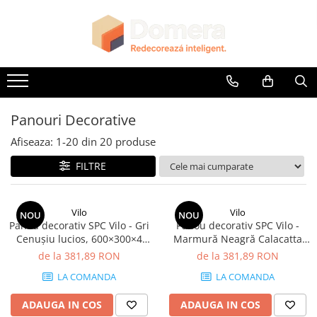
Toate Produsele
Parchet
Parchet SPC
Riflaje Decorative
Panouri Decorative
Riflaj exterior
Afiseaza:
1-
20
din
20
produse
Riflaje Interioare
FILTRE
Glafuri
Glafuri Interioare
Vilo
Vilo
NOU
NOU
Glafuri Exterioare
Panou decorativ SPC Vilo - Gri
Panou decorativ SPC Vilo -
Cenușiu lucios, 600×300×4
Marmură Neagră Calacatta
Plinte, Plinte PVC, Plinte MDF
mm, 2.34 mp/cutie (13
lucios, 600×300×4 mm, 2.34
de la 381,89 RON
de la 381,89 RON
Plinte PVC
panouri)
mp/cutie (13 panouri)
LA COMANDA
LA COMANDA
Plinte MDF Premium
Accesorii Plinte
ADAUGA IN COS
ADAUGA IN COS