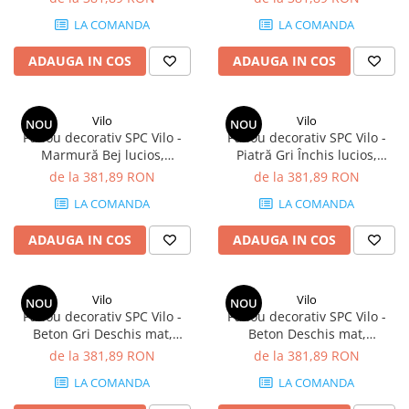
mp/cutie (4 panouri)
LA COMANDA
LA COMANDA
ADAUGA IN COS
ADAUGA IN COS
Vilo
Vilo
NOU
NOU
Panou decorativ SPC Vilo -
Panou decorativ SPC Vilo -
Marmură Bej lucios,
Piatră Gri Închis lucios,
1200×600×4 mm, 2.88
1200×600×4 mm, 2.88
de la 381,89 RON
de la 381,89 RON
mp/cutie (4 panouri)
mp/cutie (4 panouri)
LA COMANDA
LA COMANDA
ADAUGA IN COS
ADAUGA IN COS
Vilo
Vilo
NOU
NOU
Panou decorativ SPC Vilo -
Panou decorativ SPC Vilo -
Beton Gri Deschis mat,
Beton Deschis mat,
1200×600×4 mm, 2.88
1200×600×4 mm, 2.88
de la 381,89 RON
de la 381,89 RON
mp/cutie (4 panouri)
mp/cutie (4 panouri)
LA COMANDA
LA COMANDA