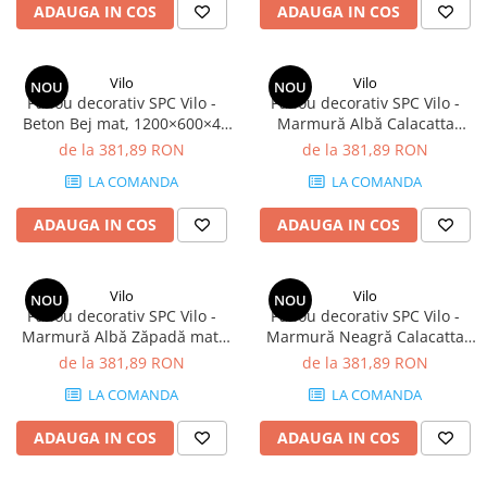
ADAUGA IN COS
ADAUGA IN COS
Vilo
Vilo
NOU
NOU
Panou decorativ SPC Vilo -
Panou decorativ SPC Vilo -
Beton Bej mat, 1200×600×4
Marmură Albă Calacatta
mm, 2.88 mp/cutie (4 panouri)
lucios, 1200×600×4 mm, 2.88
de la 381,89 RON
de la 381,89 RON
mp/cutie (4 panouri)
LA COMANDA
LA COMANDA
ADAUGA IN COS
ADAUGA IN COS
Vilo
Vilo
NOU
NOU
Panou decorativ SPC Vilo -
Panou decorativ SPC Vilo -
Marmură Albă Zăpadă mat,
Marmură Neagră Calacatta
1200×600×4 mm, 2.88
lucios, 1200×600×4 mm, 2.88
de la 381,89 RON
de la 381,89 RON
mp/cutie (4 panouri)
mp/cutie (4 panouri)
LA COMANDA
LA COMANDA
ADAUGA IN COS
ADAUGA IN COS