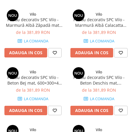
Terminatii Plinta
Colt Exterior Plinta
Vilo
Vilo
NOU
NOU
Colt Interior Plinta
Panou decorativ SPC Vilo -
Panou decorativ SPC Vilo -
Marmură Albă Zăpadă mat,
Marmură Albă Calacatta
Imbinare Plinta
600×300×4 mm, 2.34 mp/cutie
lucios, 600×300×4 mm, 2.34
de la 381,89 RON
de la 381,89 RON
Accesorii
(13 panouri)
mp/cutie (13 panouri)
LA COMANDA
LA COMANDA
Accesorii Lambriuri
Accesorii Riflaje Decorative
ADAUGA IN COS
ADAUGA IN COS
Accesorii Universale
Capac Glaf Interior
Vilo
Vilo
NOU
NOU
Panou decorativ SPC Vilo -
Panou decorativ SPC Vilo -
Izolatie Parchet
Beton Bej mat, 600×300×4
Beton Deschis mat,
Prag de trecere
mm, 2.34 mp/cutie (13
600×300×4 mm, 2.34 mp/cutie
de la 381,89 RON
de la 381,89 RON
panouri)
(13 panouri)
Profile Decorative Fatada
LA COMANDA
LA COMANDA
Lambriuri
ADAUGA IN COS
ADAUGA IN COS
Lambriuri PVC
Lambriuri Premium
Vilo
Vilo
NOU
NOU
Panouri Decorative