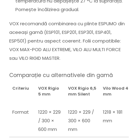
temperatura nu depășește 27 °C la suprafață.
Pornește încălzirea gradual.
VOX recomandă combinarea cu plinte ESPUMO din
aceeași gamă (ESP101, ESP201, ESP301, ESP401,
ESP501) pentru aspect coerent. Folii compatibile:
VOX MAX-POD ALU EXTREME, VILO ALU MULTI FORCE
sau VILO RIGID MASTER.
Comparație cu alternativele din gamă
Criteriu
VOX Rigio
VOX Rigio 6,5
Vilo Wood 4
V
5 mm
mm Silent
mm
S
Format
1220 × 229
1220 × 229 /
1218 × 181
/ 300 ×
300 × 600
mm
600 mm
mm