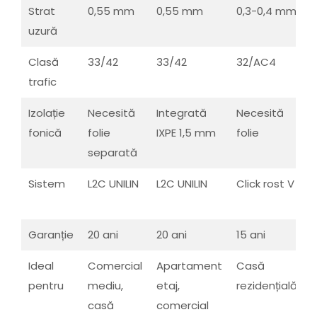
Strat
0,55 mm
0,55 mm
0,3-0,4 mm
uzură
Clasă
33/42
33/42
32/AC4
trafic
Izolație
Necesită
Integrată
Necesită
fonică
folie
IXPE 1,5 mm
folie
f
separată
Sistem
L2C UNILIN
L2C UNILIN
Click rost V
I
L
Garanție
20 ani
20 ani
15 ani
2
Ideal
Comercial
Apartament
Casă
B
pentru
mediu,
etaj,
rezidențială
h
casă
comercial