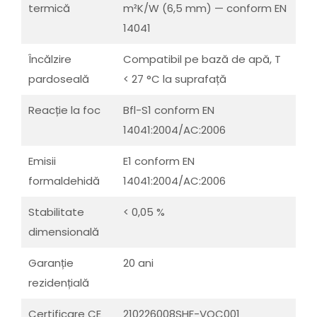
termică
m²K/W (6,5 mm) — conform EN
14041
Încălzire
Compatibil pe bază de apă, T
pardoseală
< 27 °C la suprafață
Reacție la foc
Bfl-S1 conform EN
14041:2004/AC:2006
Emisii
E1 conform EN
formaldehidă
14041:2004/AC:2006
Stabilitate
< 0,05 %
dimensională
Garanție
20 ani
rezidențială
Certificare CE
210226008SHF-VOC001