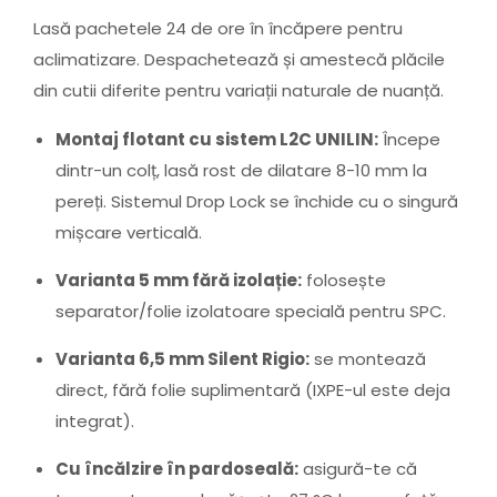
Lasă pachetele 24 de ore în încăpere pentru
aclimatizare. Despachetează și amestecă plăcile
din cutii diferite pentru variații naturale de nuanță.
Montaj flotant cu sistem L2C UNILIN:
Începe
dintr-un colț, lasă rost de dilatare 8-10 mm la
pereți. Sistemul Drop Lock se închide cu o singură
mișcare verticală.
Varianta 5 mm fără izolație:
folosește
separator/folie izolatoare specială pentru SPC.
Varianta 6,5 mm Silent Rigio:
se montează
direct, fără folie suplimentară (IXPE-ul este deja
integrat).
Cu încălzire în pardoseală:
asigură-te că