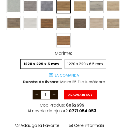
Marime
:
1220 x 229 x 5 mm
1220 x 229 x 6.5 mm
LA COMANDA
Durata de livrare:
Minim 25 Zile Lucrătoare
ADAUGA IN COS
Cod Produs:
6062595
Ai nevoie de ajutor?
0771 054 053
Adauga la Favorite
Cere informatii