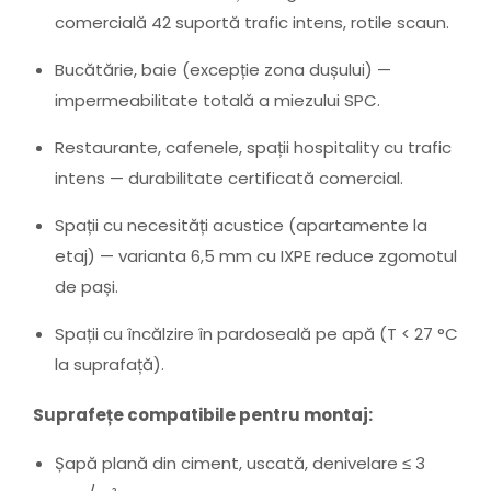
comercială 42 suportă trafic intens, rotile scaun.
Bucătărie, baie (excepție zona dușului) —
impermeabilitate totală a miezului SPC.
Restaurante, cafenele, spații hospitality cu trafic
intens — durabilitate certificată comercial.
Spații cu necesități acustice (apartamente la
etaj) — varianta 6,5 mm cu IXPE reduce zgomotul
de pași.
Spații cu încălzire în pardoseală pe apă (T < 27 °C
la suprafață).
Suprafețe compatibile pentru montaj:
Șapă plană din ciment, uscată, denivelare ≤ 3