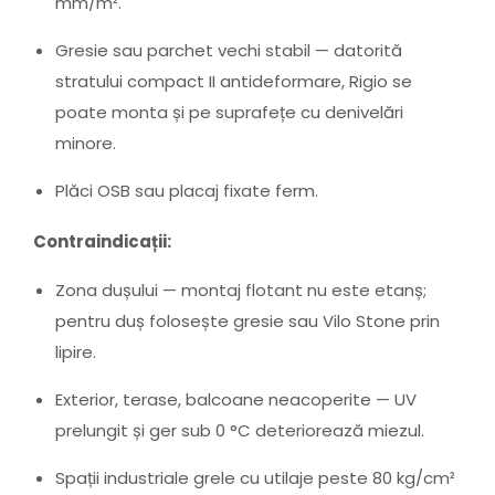
mm/m².
Gresie sau parchet vechi stabil — datorită
stratului compact II antideformare, Rigio se
poate monta și pe suprafețe cu denivelări
minore.
Plăci OSB sau placaj fixate ferm.
Contraindicații:
Zona dușului — montaj flotant nu este etanș;
pentru duș folosește gresie sau Vilo Stone prin
lipire.
Exterior, terase, balcoane neacoperite — UV
prelungit și ger sub 0 °C deteriorează miezul.
Spații industriale grele cu utilaje peste 80 kg/cm²