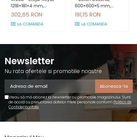
1218×181×4 mm,
600×600×5 mm,
antiderapant R9, 2.42
antiderapant R10, 1.44
302,65 RON
191,15 RON
mp/cutie (11 plăci)
mp/cutie (4 plăci)
LA COMANDA
LA COMANDA
Newsletter
Nu rata ofertele si promotiile noastre
Vreau să mă abonez la newsletter cu promoțiile magazinului. Sunt
de acord cu prelucrarea datelor mele personale conform
Politicii de
Confidentialitate