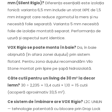
mm (Silent Rigio)?
Diferența esențială este izolația
fonică: varianta 6,5 mm include un strat IXPE de 1,5
mm integrat care reduce zgomotul la mers și nu
necesită folie separată. Varianta 5 mm necesită
folie de izolație montată separat. Performanța de
uzură și aspectul sunt identice.
VOX Rigio se poate monta în baie?
Da, în baie
obișnuită (în afara zonei dușului) prin sistem
flotant. Pentru zona dușului recomandăm Vilo
Stone montat prin lipire pe șapă hidroizolată.
Câte cutii pentru un living de 30 m² la decor
lemn?
30 ÷ 2,235 = 13,4 cutii × 1,10 = 15 cutii
(acoperă aproximativ 33,5 m²).
Ce sistem de îmbinare are VOX Rigio?
L2C UNILIN
— tehnologie patentată cu blocare prin Drop Lock