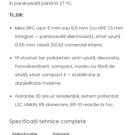
în pardoseală până la 27 °C.
TL;DR:
Miez SPC ușor 5 mm sau 6,5 mm (cu IXPE 1,5 mm
integrat — pardoseală silentioasă), strat uzură
0,55 mm, clasă 33/42 comercial intens.
10 straturi: lac poliuretan, anti-uzură, decorativ,
fonoabsorbant, compact, nucleu cu fibră de
sticlă, strat compact II — stabilitate și
durabilitate maxime.
Garanție 20 ani uz rezidențial, sistem patentat
L2C UNILIN, R9 alunecare, Bfl-S1 reacție la foc.
Specificații tehnice complete
Specificație
Valoare