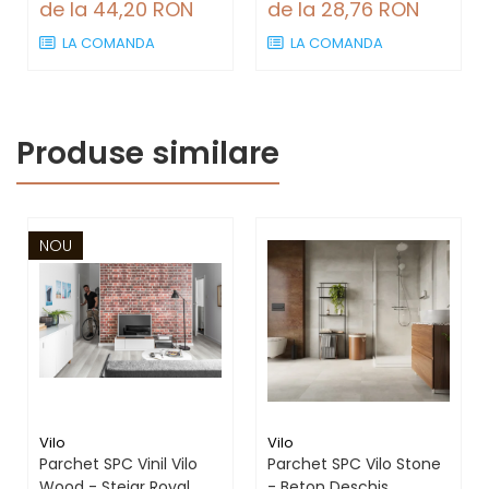
grosime 16 mm
de la 44,20 RON
de la 28,76 RON
LA COMANDA
LA COMANDA
Produse similare
NOU
Vilo
Vilo
Parchet SPC Vinil Vilo
Parchet SPC Vilo Stone
Wood - Stejar Royal,
- Beton Deschis,