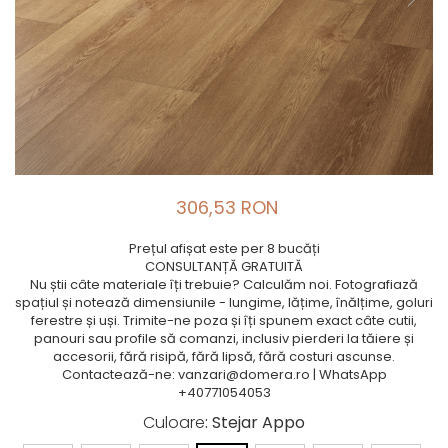
306,53 RON
Prețul afișat este per 8 bucăți
CONSULTANȚĂ GRATUITĂ
Nu știi câte materiale îți trebuie? Calculăm noi. Fotografiază
spațiul și notează dimensiunile - lungime, lățime, înălțime, goluri
ferestre și uși. Trimite-ne poza și îți spunem exact câte cutii,
panouri sau profile să comanzi, inclusiv pierderi la tăiere și
accesorii, fără risipă, fără lipsă, fără costuri ascunse.
Contactează-ne: vanzari@domera.ro | WhatsApp
+40771054053
Culoare
: Stejar Appo