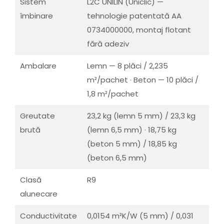
Sistem
L2C UNILIN (Uniclic) —
îmbinare
tehnologie patentată AA
0734000000, montaj flotant
fără adeziv
Ambalare
Lemn — 8 plăci / 2,235
m²/pachet · Beton — 10 plăci /
1,8 m²/pachet
Greutate
23,2 kg (lemn 5 mm) / 23,3 kg
brută
(lemn 6,5 mm) · 18,75 kg
(beton 5 mm) / 18,85 kg
(beton 6,5 mm)
Clasă
R9
alunecare
Conductivitate
0,0154 m²K/W (5 mm) / 0,031