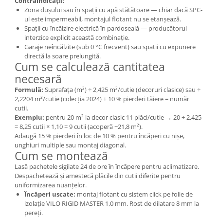
Contraindicații:
Zona dușului sau în spații cu apă stătătoare — chiar dacă SPC-
ul este impermeabil, montajul flotant nu se etanșează.
Spații cu încălzire electrică în pardoseală — producătorul
interzice explicit această combinație.
Garaje neîncălzite (sub 0 °C frecvent) sau spații cu expunere
directă la soare prelungită.
Cum se calculează cantitatea
necesară
Formulă:
Suprafața (m²) ÷ 2,425 m²/cutie (decoruri clasice) sau ÷
2,2204 m²/cutie (colecția 2024) + 10 % pierderi tăiere = număr
cutii.
Exemplu:
pentru 20 m² la decor clasic 11 plăci/cutie → 20 ÷ 2,425
= 8,25 cutii × 1,10 = 9 cutii (acoperă ~21,8 m²).
Adaugă 15 % pierderi în loc de 10 % pentru încăperi cu nișe,
unghiuri multiple sau montaj diagonal.
Cum se montează
Lasă pachetele sigilate 24 de ore în încăpere pentru aclimatizare.
Despachetează și amestecă plăcile din cutii diferite pentru
uniformizarea nuanțelor.
Încăperi uscate:
montaj flotant cu sistem click pe folie de
izolație VILO RIGID MASTER 1,0 mm. Rost de dilatare 8 mm la
pereți.