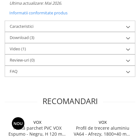
Ultima actualizare: Mai 2026.
Informatii conformitate produs
Caracteristici
Download (3)
Video
(1)
Review-uri
(0)
FAQ
RECOMANDARI
VOX
VOX
NOU
Plintă parchet PVC VOX
Profil de trecere aluminiu
Espumo - Negru, H 120 mm
VA64 - Afrezy, 1800×40 mm,
× L 2400 mm, grosime 16
premium