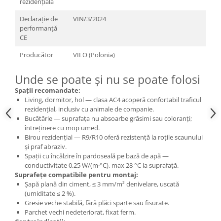
rezidențială
Declarație de
VIN/3/2024
performanță
CE
Producător
VILO (Polonia)
Unde se poate și nu se poate folosi
Spații recomandate:
Living, dormitor, hol — clasa AC4 acoperă confortabil traficul
rezidențial, inclusiv cu animale de companie.
Bucătărie — suprafața nu absoarbe grăsimi sau coloranți;
întreținere cu mop umed.
Birou rezidențial — R9/R10 oferă rezistență la roțile scaunului
și praf abraziv.
Spații cu încălzire în pardoseală pe bază de apă —
conductivitate 0,25 W/(m·°C), max 28 °C la suprafață.
Suprafețe compatibile pentru montaj:
Șapă plană din ciment, ≤ 3 mm/m² denivelare, uscată
(umiditate ≤ 2 %).
Gresie veche stabilă, fără plăci sparte sau fisurate.
Parchet vechi nedeteriorat, fixat ferm.