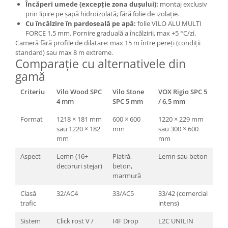
Încăperi umede (excepție zona dușului):
montaj exclusiv
prin lipire pe șapă hidroizolată; fără folie de izolație.
Cu încălzire în pardoseală pe apă:
folie VILO ALU MULTI
FORCE 1,5 mm. Pornire graduală a încălzirii, max +5 °C/zi.
Cameră fără profile de dilatare: max 15 m între pereți (condiții
standard) sau max 8 m extreme.
Comparație cu alternativele din
gamă
Criteriu
Vilo Wood SPC
Vilo Stone
VOX Rigio SPC 5
4 mm
SPC 5 mm
/ 6,5 mm
Format
1218 × 181 mm
600 × 600
1220 × 229 mm
sau 1220 × 182
mm
sau 300 × 600
mm
mm
Aspect
Lemn (16+
Piatră,
Lemn sau beton
decoruri stejar)
beton,
marmură
Clasă
32/AC4
33/AC5
33/42 (comercial
trafic
intens)
Sistem
Click rost V /
I4F Drop
L2C UNILIN