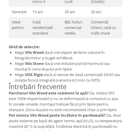
micro V
Lock
(Uniclic)
Garanție
15 ani
20 ani
20 ani
Ideal
Casă
Băi, holuri,
Comercial
pentru
rezidențială
comercial
intens, casă cu
standard
mediu
trafic mare
Ghid de selecție:
Alege
Vilo Wood
dacă vrei aspect de lemn natural în
living/dormitor și buget echilibrat.
Alege
Vilo Stone
dacă vrei imitație piatră/marmură sau
montaj în zona dușului prin lipire.
Alege
VOX Rigio
dacă ai nevoie de clasă comercială 33/42 sau
izolație fonică integrată (varianta 6,5 mm cu IXPE).
Întrebări frecvente
Parchetul Vilo Wood este rezistent la apă?
Da, miezul SPC
este 100% impermeabil și nu se deformează la contactul cu apa.
În zonele umede, montajul trebuie făcut prin lipire pentru
etanșare. Zona dușului nu este recomandată chiar și prin lipire.
Pot monta Vilo Wood peste încălzire în pardoseală?
Da, doar
peste sisteme pe bază de agent termic apă (H₂O), cu temperatura
maximă 28 °C la suprafață. Încălzirea electrică în pardoseală nu