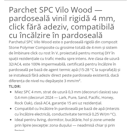
Parchet SPC Vilo Wood —
pardoseală vinil rigidă 4 mm,
click fără adeziv, compatibilă
cu încălzire în pardoseală
Parchetul SPC Vilo Wood este o pardoseală rigidă din compozit
Stone Polymer Composite cu grosime totală de 4 mm și sistem
de îmbinare click cu rost în V, proiectată pentru montaj DIY în
spații rezidențiale cu trafic mediu spre intens. Are clasa de uzură
32/AC4, este 100% impermeabilă, certificată pentru încălzire în
pardoseală pe bază de agent termic apă (15-28 °C la suprafață) și
se instalează fără adeziv direct peste pardoseala existentă, dacă
diferența de nivel nu depășește 3 mm/m².
TL;DR:
Miez SPC 4 mm, strat de uzură 0,3 mm (decoruri clasice) sau
0,4 mm (decoruri 2024 — Lark, Pure, Sand, Pacific, Honey,
Rock Oak), clasă AC4, garanție 15 ani uz rezidențial.
Compatibil cu încălzire în pardoseală pe bază de apă (interzis
cu încălzire electrică), conductivitate termică 0,25 W/(m·°C).
Ideal pentru living, dormitor, bucătărie, hol și zone umede
prin lipire (excepție: zona dușului — neadmisă chiar și prin
lipire).