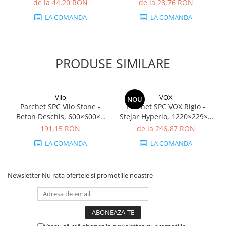
de la 44,20 RON
de la 28,76 RON
mm
LA COMANDA
LA COMANDA
PRODUSE SIMILARE
Vilo
VOX
NOU
Parchet SPC Vilo Stone -
Parchet SPC VOX Rigio -
Beton Deschis, 600×600×5
Stejar Hyperio, 1220×229×5
mm, antiderapant R10, 1.44
mm, antiderapant R9, 2.23
191,15 RON
de la 246,87 RON
mp/cutie (4 plăci)
mp/cutie (8 plăci)
LA COMANDA
LA COMANDA
Newsletter
Nu rata ofertele si promotiile noastre