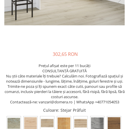
302,65 RON
Prețul afișat este per 11 bucăți
CONSULTANȚĂ GRATUITĂ
Nu știi câte materiale îți trebuie? Calculăm noi. Fotografiază spațiul și
notează dimensiunile - lungime, lățime, înălțime, goluri ferestre și uși.
Trimite-ne poza și îți spunem exact câte cutii, panouri sau profile să
comanzi, inclusiv pierderi la tăiere și accesorii, fără risipă, fără lipsă, fără
costuri ascunse.
Contactează-ne: vanzari@domera.ro | WhatsApp +40771054053
Culoare
: Stejar Prăfuit