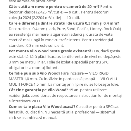
este admisă de producător.
Câte cutii am nevoie pentru o cameră de 20 m²?
Pentru
decoruri clasice (2,425 m²/cutie) — 9 cutii. Pentru decoruri
colecția 2024 (2,2204 m²/cutie) — 10 cutii.
Care e diferența dintre stratul de uzură 0,3 mm și 0,4 mm?
Decorurile cu 0,4 mm (Lark, Pure, Sand, Pacific, Honey, Rock Oak)
au rezistență mai mare la zgârieturi adânci și durată de viață
estetică mai lungă în zone cu trafic intens. Pentru rezidențial
standard, 0,3 mm este suficient.
Pot monta Vilo Wood peste gresie existentă?
Da, dacă gresia
este stabilă, fără plăci fisurate, iar diferența de nivel nu depășește
3 mm pe metru liniar. Folie de izolație specială pentru SPC
obligatorie la montaj flotant.
Ce folie pun sub Vilo Wood?
Fără încălzire — VILO RIGID
MASTER 1,0 mm. Cu încălzire în pardoseală pe apă — VILO ALU
MULTI FORCE 1,5 mm. La montaj prin lipire nu se folosește folie.
Cât ține garanția pe Vilo Wood?
15 ani pentru utilizare
rezidențială, condiționat de respectarea instrucțiunilor de montaj
și întreținere VILO.
Cum se taie placa Vilo Wood acasă?
Cu cutter pentru SPC sau
ferăstrău cu disc fin. Nu necesită utilaj profesional — sistemul
click se asamblează manual.