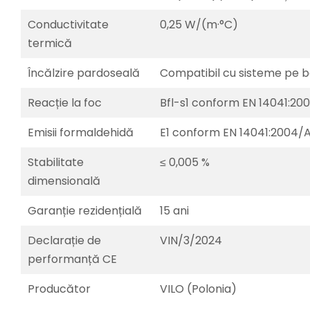
Conductivitate
0,25 W/(m·°C)
termică
Încălzire pardoseală
Compatibil cu sisteme pe ba
Reacție la foc
Bfl-s1 conform EN 14041:2
Emisii formaldehidă
E1 conform EN 14041:2004/
Stabilitate
≤ 0,005 %
dimensională
Garanție rezidențială
15 ani
Declarație de
VIN/3/2024
performanță CE
Producător
VILO (Polonia)