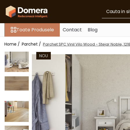
Toate Produsele
Toate Produsele
Contact
Blog
Parchet
Parchet SPC
Home /
Parchet /
Parchet SPC Vinil Vilo Wood - Stejar Noble, 121
Riflaje Decorative
Riflaj exterior
NOU
Riflaje Interioare
Glafuri
Glafuri Interioare
Glafuri Exterioare
Plinte, Plinte PVC, Plinte MDF
Plinte PVC
Plinte MDF Premium
Accesorii Plinte