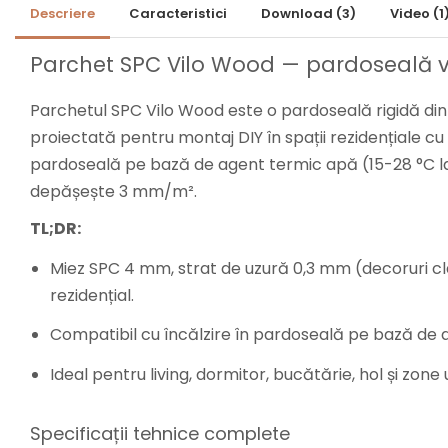
Lambriuri Premium
Descriere
Caracteristici
Download (3)
Video
(1
Panouri Decorative
Panouri Decorative SPC
Parchet SPC Vilo Wood — pardoseală vin
Panouri Decorative
Parchetul SPC Vilo Wood este o pardoseală rigidă di
Premium
proiectată pentru montaj DIY în spații rezidențiale cu
pardoseală pe bază de agent termic apă (15-28 °C la 
depășește 3 mm/m².
TL;DR:
Miez SPC 4 mm, strat de uzură 0,3 mm (decoruri cla
rezidențial.
Compatibil cu încălzire în pardoseală pe bază de a
Ideal pentru living, dormitor, bucătărie, hol și zone
Specificații tehnice complete