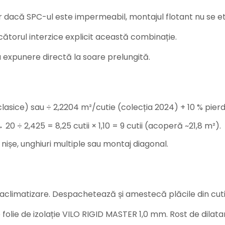
ar dacă SPC-ul este impermeabil, montajul flotant nu se 
cătorul interzice explicit această combinație.
u expunere directă la soare prelungită.
asice) sau ÷ 2,2204 m²/cutie (colecția 2024) + 10 % pierde
20 ÷ 2,425 = 8,25 cutii × 1,10 = 9 cutii (acoperă ~21,8 m²).
 nișe, unghiuri multiple sau montaj diagonal.
aclimatizare. Despachetează și amestecă plăcile din cutii
 folie de izolație VILO RIGID MASTER 1,0 mm. Rost de dilata