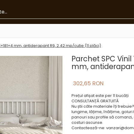
8×181×4 mm, antiderapant R9, 2.42 mp/cutie (11 plăci)
Parchet SPC Vinil 
mm, antiderapant 
302,65 RON
Prețul afișat este per 11 bucăți
CONSULTANȚĂ GRATUITĂ
Nu știi câte materiale îți trebui
lungime, lățime, înălțime, goluri 
panouri sau profile să comanzi, in
costuri ascunse.
Contactează-ne: vanzari@dome