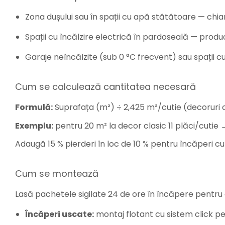
Zona dușului sau în spații cu apă stătătoare — chi
Spații cu încălzire electrică în pardoseală — produ
Garaje neîncălzite (sub 0 °C frecvent) sau spații c
Cum se calculează cantitatea necesară
Formulă:
Suprafața (m²) ÷ 2,425 m²/cutie (decoruri cl
Exemplu:
pentru 20 m² la decor clasic 11 plăci/cutie → 
Adaugă 15 % pierderi în loc de 10 % pentru încăperi cu
Cum se montează
Lasă pachetele sigilate 24 de ore în încăpere pentru 
Încăperi uscate:
montaj flotant cu sistem click pe