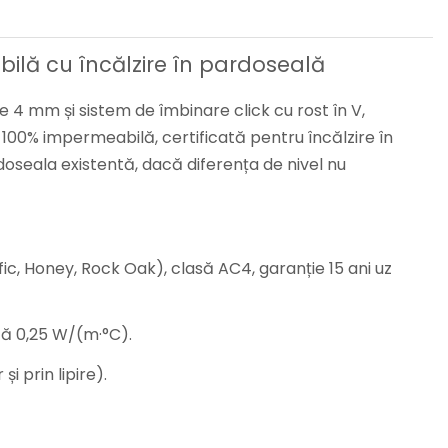
bilă cu încălzire în pardoseală
4 mm și sistem de îmbinare click cu rost în V,
 100% impermeabilă, certificată pentru încălzire în
oseala existentă, dacă diferența de nivel nu
ic, Honey, Rock Oak), clasă AC4, garanție 15 ani uz
că 0,25 W/(m·°C).
i prin lipire).