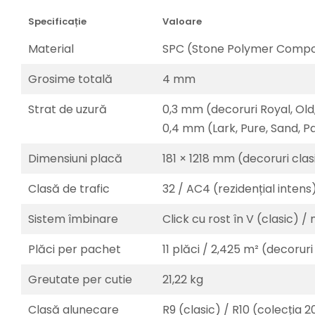
Specificație
Valoare
Material
SPC (Stone Polymer Compos
Grosime totală
4 mm
Strat de uzură
0,3 mm (decoruri Royal, Old,
0,4 mm (Lark, Pure, Sand, P
Dimensiuni placă
181 × 1218 mm (decoruri cla
Clasă de trafic
32 / AC4 (rezidențial intens
Sistem îmbinare
Click cu rost în V (clasic) 
Plăci per pachet
11 plăci / 2,425 m² (decorur
Greutate per cutie
21,22 kg
Clasă alunecare
R9 (clasic) / R10 (colecția 