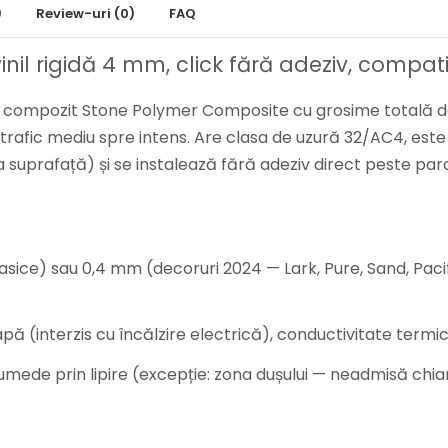
)
Review-uri
(0)
FAQ
il rigidă 4 mm, click fără adeziv, compati
n compozit Stone Polymer Composite cu grosime totală de 
 trafic mediu spre intens. Are clasa de uzură 32/AC4, este
suprafață) și se instalează fără adeziv direct peste pard
sice) sau 0,4 mm (decoruri 2024 — Lark, Pure, Sand, Pacif
pă (interzis cu încălzire electrică), conductivitate termi
 umede prin lipire (excepție: zona dușului — neadmisă chiar ș