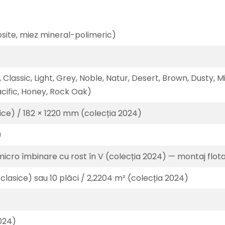
ite, miez mineral-polimeric)
 Classic, Light, Grey, Noble, Natur, Desert, Brown, Dusty,
acific, Honey, Rock Oak)
sice) / 182 × 1220 mm (colecția 2024)
)
/ micro îmbinare cu rost în V (colecția 2024) — montaj flot
i clasice) sau 10 plăci / 2,2204 m² (colecția 2024)
2024)