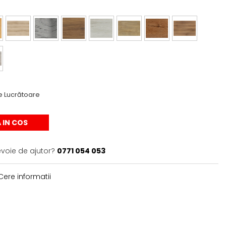
e Lucrătoare
 IN COS
evoie de ajutor?
0771 054 053
ere informatii