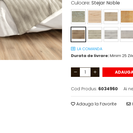
Culoare
: Stejar Noble
LA COMANDA
Durata de livrare:
Minim 25 Zil
ADAUGA
Cod Produs:
6034960
Ai n
Adauga la Favorite
C