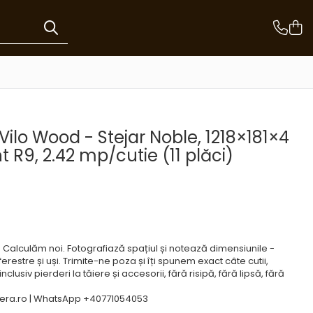
Vilo Wood - Stejar Noble, 1218×181×4
R9, 2.42 mp/cutie (11 plăci)
e? Calculăm noi. Fotografiază spațiul și notează dimensiunile -
ferestre și uși. Trimite-ne poza și îți spunem exact câte cutii,
clusiv pierderi la tăiere și accesorii, fără risipă, fără lipsă, fără
ra.ro | WhatsApp +40771054053