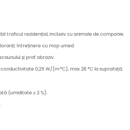
l traficul rezidențial, inclusiv cu animale de companie.
oranți; întreținere cu mop umed.
scaunului și praf abraziv.
 conductivitate 0,25 W/(m·°C), max 28 °C la suprafață.
tă (umiditate ≤ 2 %).
.