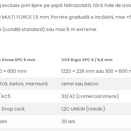
exclusiv prin lipire pe șapă hidroizolată; fără folie de izola
U MULTI FORCE 1,5 mm. Pornire graduală a încălzirii, max +5
ți (condiții standard) sau max 8 m extreme.
o Stone SPC 5 mm
VOX Rigio SPC 5 / 6,5 mm
0 × 600 mm
1220 × 229 mm sau 300 × 600
atră, beton, marmură
Lemn sau beton
/AC5
33/42 (comercial intens)
F Drop Lock
L2C UNILIN (Uniclic)
ani
20 ani