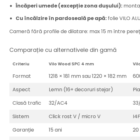
Încăperi umede (excepție zona dușului):
montaj 
Cu încălzire în pardoseală pe apă:
folie VILO AL
Cameră fără profile de dilatare: max 15 m între pere
Comparație cu alternativele din gamă
Criteriu
Vilo Wood SPC 4 mm
Vil
Format
1218 × 181 mm sau 1220 × 182 mm
60
Aspect
Lemn (16+ decoruri stejar)
Pi
Clasă trafic
32/AC4
33
Sistem
Click rost V / micro V
I4
Garanție
15 ani
20 