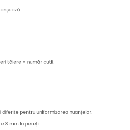
etanșează.
ri tăiere = număr cutii.
 diferite pentru uniformizarea nuanțelor.
re 8 mm la pereți.