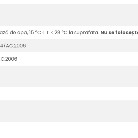
ză de apă, 15 °C < T < 28 °C la suprafață.
Nu se folosește
004/AC:2006
AC:2006