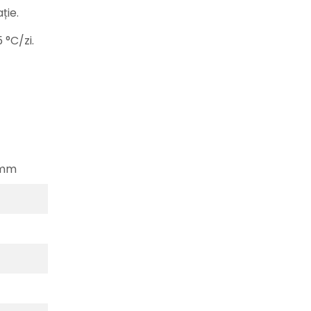
ție.
 °C/zi.
 mm