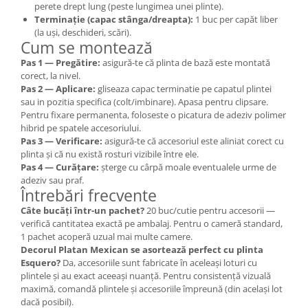
perete drept lung (peste lungimea unei plinte).
Terminație (capac stânga/dreapta):
1 buc per capăt liber
(la uși, deschideri, scări).
Cum se montează
Pas 1 — Pregătire:
asigură-te că plinta de bază este montată
corect, la nivel.
Pas 2 — Aplicare:
gliseaza capac terminatie pe capatul plintei
sau in pozitia specifica (colt/imbinare). Apasa pentru clipsare.
Pentru fixare permanenta, foloseste o picatura de adeziv polimer
hibrid pe spatele accesoriului.
Pas 3 — Verificare:
asigură-te că accesoriul este aliniat corect cu
plinta și că nu există rosturi vizibile între ele.
Pas 4 — Curățare:
șterge cu cârpă moale eventualele urme de
adeziv sau praf.
Întrebări frecvente
Câte bucăți într-un pachet?
20 buc/cutie pentru accesorii —
verifică cantitatea exactă pe ambalaj. Pentru o cameră standard,
1 pachet acoperă uzual mai multe camere.
Decorul Platan Mexican se asortează perfect cu plinta
Esquero?
Da, accesoriile sunt fabricate în aceleași loturi cu
plintele și au exact aceeași nuanță. Pentru consistență vizuală
maximă, comandă plintele și accesoriile împreună (din același lot
dacă posibil).