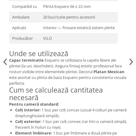
Compatibil cu
Plintă Esquero 66 x 22 mm
Ambalare
20 buc/cutie pentru accesorii
Aplicații
Interior — finisare estetică sistem plinte
Producător
VILO
Unde se utilizează
Capac terminatie
Esquero se utilizeaza la capete libere ale
plintei (la usi, deschideri). Asigura finisaj estetic profesional fara
rosturi vizibile intre elementele plintei. Decorul
Platan Mexican
este asortat cu plinta de baza Esquero pentru consistenta vizuala
perfecta.
Cum se calculează cantitatea
necesară
Pentru cameră standard:
Colț interior:
1 buc per colț concav (uzual 4 colțuri pe cameră
dreptunghiulară simplă).
Colț exterior:
1 buc per colț convex (rar într-o cameră simplă,
frecvent în holuri cu nișe).
Element îmbinare:
1 buc per îmbinare a două plinte pe