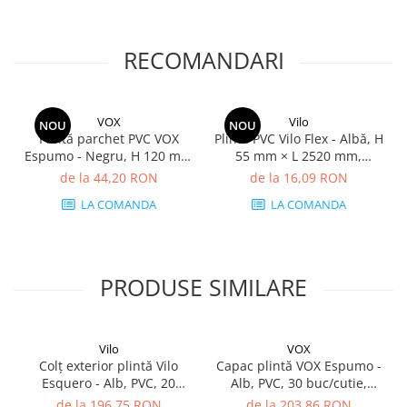
RECOMANDARI
VOX
Vilo
NOU
NOU
Plintă parchet PVC VOX
Plintă PVC Vilo Flex - Albă, H
Espumo - Negru, H 120 mm
55 mm × L 2520 mm,
× L 2400 mm, grosime 16
grosime 22 mm
de la 44,20 RON
de la 16,09 RON
mm
LA COMANDA
LA COMANDA
PRODUSE SIMILARE
Vilo
VOX
Colț exterior plintă Vilo
Capac plintă VOX Espumo -
Esquero - Alb, PVC, 20
Alb, PVC, 30 buc/cutie,
buc/cutie, compatibil plintă
compatibil plintă 65 mm
de la 196,75 RON
de la 203,86 RON