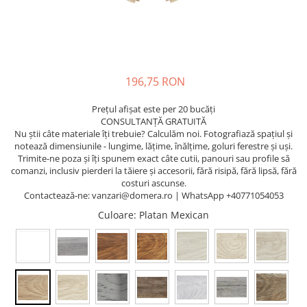
196,75 RON
Prețul afișat este per 20 bucăți
CONSULTANȚĂ GRATUITĂ
Nu știi câte materiale îți trebuie? Calculăm noi. Fotografiază spațiul și
notează dimensiunile - lungime, lățime, înălțime, goluri ferestre și uși.
Trimite-ne poza și îți spunem exact câte cutii, panouri sau profile să
comanzi, inclusiv pierderi la tăiere și accesorii, fără risipă, fără lipsă, fără
costuri ascunse.
Contactează-ne: vanzari@domera.ro | WhatsApp +40771054053
Culoare
: Platan Mexican