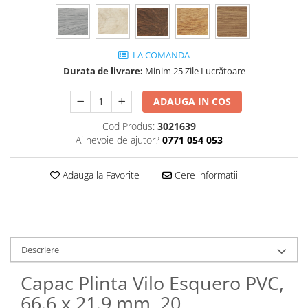
LA COMANDA
Durata de livrare:
Minim 25 Zile Lucrătoare
ADAUGA IN COS
Cod Produs:
3021639
Ai nevoie de ajutor?
0771 054 053
Adauga la Favorite
Cere informatii
Descriere
Capac Plinta Vilo Esquero PVC,
66.6 x 21.9 mm, 20