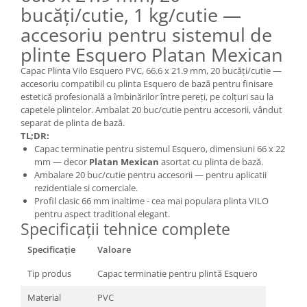
bucăți/cutie, 1 kg/cutie —
accesoriu pentru sistemul de
plinte Esquero Platan Mexican
Capac Plinta Vilo Esquero PVC, 66.6 x 21.9 mm, 20 bucăți/cutie —
accesoriu compatibil cu plinta Esquero de bază pentru finisare
estetică profesională a îmbinărilor între pereți, pe colțuri sau la
capetele plintelor. Ambalat 20 buc/cutie pentru accesorii, vândut
separat de plinta de bază.
TL;DR:
Capac terminatie pentru sistemul Esquero, dimensiuni 66 x 22
mm — decor
Platan Mexican
asortat cu plinta de bază.
Ambalare 20 buc/cutie pentru accesorii — pentru aplicatii
rezidentiale si comerciale.
Profil clasic 66 mm inaltime - cea mai populara plinta VILO
pentru aspect traditional elegant.
Specificații tehnice complete
Specificație
Valoare
Tip produs
Capac terminatie pentru plintă Esquero
Material
PVC