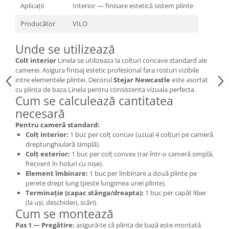
Aplicații
Interior — finisare estetică sistem plinte
Producător
VILO
Unde se utilizează
Colt interior
Linela se utilizeaza la colturi concave standard ale
camerei. Asigura finisaj estetic profesional fara rosturi vizibile
intre elementele plintei. Decorul
Stejar Newcastle
este asortat
cu plinta de baza Linela pentru consistenta vizuala perfecta.
Cum se calculează cantitatea
necesară
Pentru cameră standard:
Colț interior:
1 buc per colț concav (uzual 4 colțuri pe cameră
dreptunghiulară simplă).
Colț exterior:
1 buc per colț convex (rar într-o cameră simplă,
frecvent în holuri cu nișe).
Element îmbinare:
1 buc per îmbinare a două plinte pe
perete drept lung (peste lungimea unei plinte).
Terminație (capac stânga/dreapta):
1 buc per capăt liber
(la uși, deschideri, scări).
Cum se montează
Pas 1 — Pregătire:
asigură-te că plinta de bază este montată