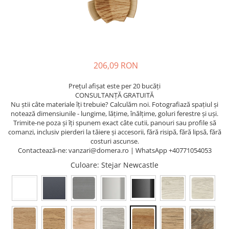
206,09 RON
Prețul afișat este per 20 bucăți
CONSULTANȚĂ GRATUITĂ
Nu știi câte materiale îți trebuie? Calculăm noi. Fotografiază spațiul și
notează dimensiunile - lungime, lățime, înălțime, goluri ferestre și uși.
Trimite-ne poza și îți spunem exact câte cutii, panouri sau profile să
comanzi, inclusiv pierderi la tăiere și accesorii, fără risipă, fără lipsă, fără
costuri ascunse.
Contactează-ne: vanzari@domera.ro | WhatsApp +40771054053
Culoare
: Stejar Newcastle