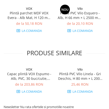
VOX
Vilo
NOU
Plintă parchet MDF VOX
Plintă PVC Vilo Esquero -
Evera - Alb Mat, H 120 mm
Alb, H 66 mm × L 2500 mm,
× L 2400 mm, grosime 16
grosime 22 mm
de la 50,18 RON
de la 20,10 RON
mm
LA COMANDA
LA COMANDA
PRODUSE SIMILARE
VOX
Vilo
Capac plintă VOX Espumo -
Plintă PVC Vilo Linela - Gri
Alb, PVC, 30 buc/cutie,
Deschis, H 80 mm × L 2000
compatibil plintă 65 mm
mm, grosime 16 mm
de la 203,86 RON
25,46 RON
LA COMANDA
LA COMANDA
Newsletter
Nu rata ofertele si promotiile noastre