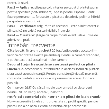
corect, la nivel.
Pas 2 — Aplicare:
gliseaza colt interior pe capatul plintei sau in
pozitia specifica (colt/imbinare). Apasa pentru clipsare. Pentru
fixare permanenta, foloseste o picatura de adeziv polimer hibrid
pe spatele accesoriului.
Pas 3 — Verificare:
asigură-te că accesoriul este aliniat corect cu
plinta și că nu există rosturi vizibile între ele.
Pas 4 — Curățare:
șterge cu cârpă moale eventualele urme de
adeziv sau praf.
Întrebări frecvente
Câte bucăți într-un pachet?
20 buc/cutie pentru accesorii —
verifică cantitatea exactă pe ambalaj. Pentru o cameră standard,
1 pachet acoperă uzual mai multe camere.
Decorul Stejar Newcastle se asortează perfect cu plinta
Linela?
Da, accesoriile sunt fabricate în aceleași loturi cu plintele
și au exact aceeași nuanță. Pentru consistență vizuală maximă,
comandă plintele și accesoriile împreună (din același lot dacă
posibil).
Cum se curăță?
Cu cârpă moale ușor umedă cu detergent
neutru. NU solvenți, abrazivi, înălbitori.
Pot folosi accesoriul colt interior la o plintă de la alt brand?
Nu — accesoriile Linela sunt proiectate cu profil specific pentru
plinta Linela de bază. Pentru alt brand, alege accesoriile