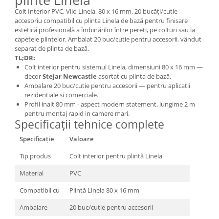
Colt Interior PVC, Vilo Linela, 80 x 16 mm, 20 bucăți/cutie —
accesoriu compatibil cu plinta Linela de bază pentru finisare
estetică profesională a îmbinărilor între pereți, pe colțuri sau la
capetele plintelor. Ambalat 20 buc/cutie pentru accesorii, vândut
separat de plinta de bază.
TL;DR:
Colt interior pentru sistemul Linela, dimensiuni 80 x 16 mm —
decor
Stejar Newcastle
asortat cu plinta de bază.
Ambalare 20 buc/cutie pentru accesorii — pentru aplicatii
rezidentiale si comerciale.
Profil inalt 80 mm - aspect modern statement, lungime 2 m
pentru montaj rapid in camere mari.
Specificații tehnice complete
Specificație
Valoare
Tip produs
Colt interior pentru plintă Linela
Material
PVC
Compatibil cu
Plintă Linela 80 x 16 mm
Ambalare
20 buc/cutie pentru accesorii